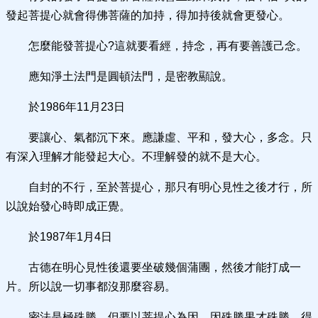
發起菩提心就會得佛菩薩的加持，得加持後就會更發心。
怎麼能發菩提心?這就要看經，持念，再有要善護己念。
應知淨土法門是圓頓法門，是密教顯說。
於1986年11月23日
要讓心、氣都沉下來。應謙虛、平和，發大心，多念。只
有深入理解才能發起大心。不理解發的就不是大心。
自封的不行，至於菩提心，那只有明心見性之後才行，所
以說始發心時即成正覺。
於1987年1月4日
古德在明心見性後還要坐破幾個蒲團，然後才能打成一
片。所以說一切事都沒那麼容易。
密法是極殊勝，但要以菩提心為因。因殊勝果才殊勝，得