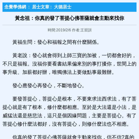
念覺學佛網
:
居士文章
:
大德居士
黃念祖：你真的發了菩提心佛菩薩就會主動來找你
時間:2019/2/6 作者:王習訓
黃福生問：發心和福報之間有什麼關係。
黃老說：發心就會得到上師三寶的加被，一切都會好的，
不只是福報。沒福你要看書結果偏來別的事打擾你，世間上的
事升級、加薪都好辦，唯獨佛法上要做點事最難辦。
發心應發心再發心，不斷地發心。
要發菩提心，菩提心是根本，不要東求法西求法，有了菩
提心就是有了根本，修什麼都相應。至於是大法還是小法，是
威猛法還是慈悲法，這只是個因緣問題，主要是菩提心。有了
菩提心修什麼法都好，沒有菩提心，則修什麼法也不相應。
你真的發了菩提心佛菩薩就會主動來找你，信不信?真的