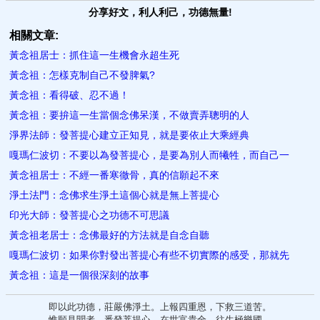
分享好文，利人利己，功德無量!
相關文章:
黃念祖居士：抓住這一生機會永超生死
黃念祖：怎樣克制自己不發脾氣?
黃念祖：看得破、忍不過！
黃念祖：要拚這一生當個念佛呆漢，不做賣弄聰明的人
淨界法師：發菩提心建立正知見，就是要依止大乘經典
嘎瑪仁波切：不要以為發菩提心，是要為別人而犧牲，而自己一
黃念祖居士：不經一番寒徹骨，真的信願起不來
淨土法門：念佛求生淨土這個心就是無上菩提心
印光大師：發菩提心之功德不可思議
黃念祖老居士：念佛最好的方法就是自念自聽
嘎瑪仁波切：如果你對發出菩提心有些不切實際的感受，那就先
黃念祖：這是一個很深刻的故事
即以此功德，莊嚴佛淨土。上報四重恩，下救三道苦。
惟願見聞者，悉發菩提心。在世富貴全，往生極樂國。