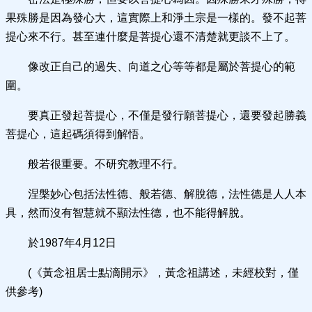
果殊勝是因為發心大，這實際上和淨土宗是一樣的。發不起菩
提心來不行。甚至連什麼是菩提心還不清楚就更談不上了。
像改正自己的過失、向道之心等等都是屬於菩提心的範
圍。
要真正發起菩提心，不僅是發行願菩提心，還要發起勝義
菩提心，這起碼須得到解悟。
般若很重要。不研究教理不行。
涅槃妙心包括法性德、般若德、解脫德，法性德是人人本
具，然而沒有智慧就不顯法性德，也不能得解脫。
於1987年4月12日
(《黃念祖居士點滴開示》，黃念祖講述，未經校對，僅
供參考)