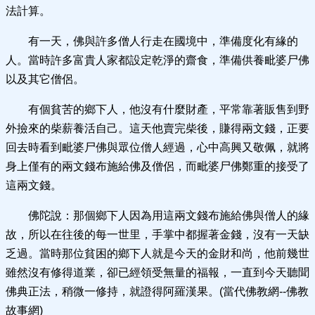
法計算。
有一天，佛與許多僧人行走在國境中，準備度化有緣的
人。當時許多富貴人家都設定乾淨的齋食，準備供養毗婆尸佛
以及其它僧侶。
有個貧苦的鄉下人，他沒有什麼財產，平常靠著販售到野
外撿來的柴薪養活自己。這天他賣完柴後，賺得兩文錢，正要
回去時看到毗婆尸佛與眾位僧人經過，心中高興又敬佩，就將
身上僅有的兩文錢布施給佛及僧侶，而毗婆尸佛鄭重的接受了
這兩文錢。
佛陀說：那個鄉下人因為用這兩文錢布施給佛與僧人的緣
故，所以在往後的每一世里，手掌中都握著金錢，沒有一天缺
乏過。當時那位貧困的鄉下人就是今天的金財和尚，他前幾世
雖然沒有修得道業，卻已經領受無量的福報，一直到今天聽聞
佛典正法，稍微一修持，就證得阿羅漢果。(當代佛教網--佛教
故事網)