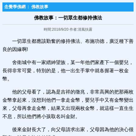
念覺學佛網
:
佛教故事
佛教故事：一切眾生都修持佛法
時間:2018/9/20 作者:清風扶露
一切眾生都應該勤奮的修持佛法、布施功德，廣泛種下善
良的因緣啊!
舍衛城中有一家縉紳望族，某一年他們家產下一個嬰兒，
長得非常可愛，特別的是，他一出生手掌中就各握著一枚金
幣。
他的父母看了，認為是吉祥的徵兆，非常高興的把那兩枚
金幣拿起來，沒想到他們一拿走金幣，嬰兒手中又有金幣變出
來，父母再拿走金幣，結果又出現兩枚金幣，就這樣一直生生
不息，所以他們將小孩取名叫金財。
後來金財長大了，向父母請求出家，父母因為他的決心很