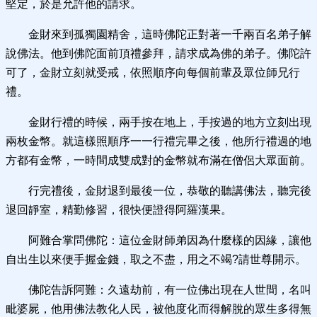
堅定，於是允許他的請求。
金財來到孤獨園精舍，這時佛陀正對著一千兩百名弟子解
說佛法。他到佛陀面前頂禮參拜，請求成為佛的弟子。佛陀許
可了，金財立刻就受戒，依照順序向每個前輩及眾位師兄行
禮。
金財行禮的時候，兩手按在地上，手按過的地方立刻出現
兩枚金幣。就這樣照順序一一行禮完畢之後，他所行禮過的地
方都有金幣，一時間成雙成對的金幣就布滿在僧侶大眾面前。
行完禮後，金財退到最後一位，恭敬的聽講佛法，聽完後
退回靜室，精勤修習，很快便證得阿羅漢果。
阿難合掌問佛陀：這位金財師弟因為什麼樣的因緣，讓他
自出生以來便手握金錢，取之不盡，用之不竭?請世尊開示。
佛陀告訴阿難：久遠劫前，有一位佛出現在人世間，名叫
毗婆屍，他用佛法教化人民，被他度化而得解脫的眾生多得無