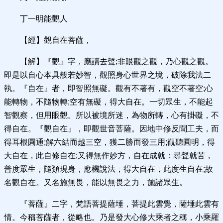
丁一明能觀人
【經】觀自在菩薩，
【解】『觀』字，應讀去聲;非眼觀之觀，乃心觀之觀。
即是以自心本具般若妙智，觀照身心世界之境，破除我法二
執。『自在』者，即智照無礙。觀有不著有，觀空不著空;心
能轉物，不隨物轉;空有無礙，得大自在。一切眾生，不能起
智觀察，但用眼觀。所以被境所迷，為物所轉，心有掛礙，不
得自在。『觀自在』，即觀世音菩薩。因地中修反聞工夫，而
得耳根圓通;解六結而越三空，獲二勝而發三用;觀聽圓明，得
大自在，此自修自在;又得無作妙方，自在成就：尋聲就苦，
普度眾生，隨類現身，應機說法，得大自在，此度生自在;故
名觀自在。又名施無畏，能以無畏之力，施諸眾生。
『菩薩』二字，梵語菩提薩埵，菩提此雲覺，薩埵此雲有
情。今稱菩薩者，從略也。乃是發大心修大乘者之稱，小乘羅