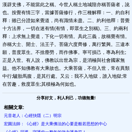
漢辟支佛，不能當此之稱。今世人稱土地城隍亦稱菩薩者，訛
也。按覺有情三字，當據菩薩修行，作三種解釋：一、約自利
釋：雖已分證如來覺道，尚有識情未盡。二、約利他釋：普覺
十方法界，一切在迷有情(有情，即眾生之別稱)。三、約兩利
釋：上求無上覺道，下化一切有情。具此三義，故稱覺有情。
亦稱大士、開士、法王子。菩薩六度齊修，萬行繁興。三違本
願，普度眾生。不捨塵勞，而作佛事。寧可損己，專為利生;
正是入世。有人說，佛教以出世為宗，是消極與社會國家無
益。他不知佛教有大乘故也。大乘菩薩，不但入世，常在異類
中行;驢胎馬腹，是其行處。又云：我不入地獄，誰入地獄;常
在苦趣，救度眾生;其積極為何如也。
分享好文，利人利己，功德無量!
相關文章:
元音老人：心經抉隱（二）明宗
宏圓法師：《心經》是大乘佛法的心要是般若思想的中心