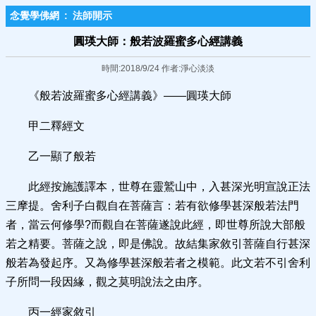
念覺學佛網
:
法師開示
圓瑛大師：般若波羅蜜多心經講義
時間:2018/9/24 作者:淨心淡淡
《般若波羅蜜多心經講義》——圓瑛大師
甲二釋經文
乙一顯了般若
此經按施護譯本，世尊在靈鷲山中，入甚深光明宣說正法
三摩提。舍利子白觀自在菩薩言：若有欲修學甚深般若法門
者，當云何修學?而觀自在菩薩遂說此經，即世尊所說大部般
若之精要。菩薩之說，即是佛說。故結集家敘引菩薩自行甚深
般若為發起序。又為修學甚深般若者之模範。此文若不引舍利
子所問一段因緣，觀之莫明說法之由序。
丙一經家敘引