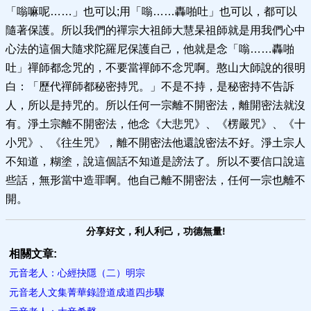
「嗡嘛呢……」也可以;用「嗡……轟啪吐」也可以，都可以
隨著保護。所以我們的禪宗大祖師大慧杲祖師就是用我們心中
心法的這個大隨求陀羅尼保護自己，他就是念「嗡……轟啪
吐」禪師都念咒的，不要當禪師不念咒啊。憨山大師說的很明
白：「歷代禪師都秘密持咒。」不是不持，是秘密持不告訴
人，所以是持咒的。所以任何一宗離不開密法，離開密法就沒
有。淨土宗離不開密法，他念《大悲咒》、《楞嚴咒》、《十
小咒》、《往生咒》，離不開密法他還說密法不好。淨土宗人
不知道，糊塗，說這個話不知道是謗法了。所以不要信口說這
些話，無形當中造罪啊。他自己離不開密法，任何一宗也離不
開。
分享好文，利人利己，功德無量!
相關文章:
元音老人：心經抉隱（二）明宗
元音老人文集菁華錄證道成道四步驟