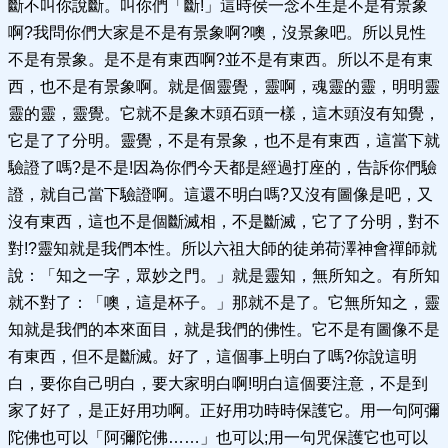
斷不叫你說斷。叫你們「斷!」這時侯一念不生是不是有景象
啊?我問你們大家是不是有景象啊?噢，沒景象吧。所以見性
不是有景象。是不是有東西啊?並不是有東西。所以不是有東
西，也不是有景象啊。就是個靈覺，靈啊，魂靈的靈，明明靈
靈的靈，靈覺。它就不是象木頭石頭一樣，這木頭沒有知覺，
它是了了分明。靈覺，不是有景象，也不是有東西，這當下就
驗證了嗎?是不是!因為你們今天都是經過打座的，告訴你們驗
證，就自己當下驗證啊。這還不明白嗎?又沒有圖像是吧，又
沒有東西，這也不是個斷滅相，不是斷滅，它了了分明，對不
對!?靈知就是我們本性。所以六祖大師的徒弟荷澤神會禪師就
說：「知之一字，眾妙之門。」就是靈知，無所知之。有所知
就不對了：「噢，這是杯子。」那就不是了。它無所知之，靈
知就是我們的本來面目，就是我們的佛性。它不是有圖像不是
有東西，但不是斷滅。好了，這個事上明白了嗎?你說這明
白，要你自己明白，要大家明白啊!明白這個要注意，不是到
家了好了，是正好用功啊。正好用功時時保護它。用一句阿彌
陀佛也可以「阿彌陀佛……」也可以;用一句咒保護它也可以