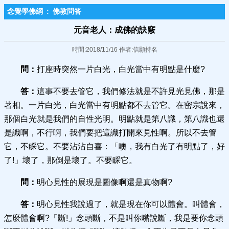
念覺學佛網
:
佛教問答
元音老人：成佛的訣竅
時間:2018/11/16 作者:信願持名
問：
打座時突然一片白光，白光當中有明點是什麼?
答：
這事不要去管它，我們修法就是不許見光見佛，那是
著相。一片白光，白光當中有明點都不去管它。在密宗說來，
那個白光就是我們的自性光明。明點就是第八識，第八識也還
是識啊，不行啊，我們要把這識打開來見性啊。所以不去管
它，不睬它。不要沾沾自喜：「噢，我有白光了有明點了，好
了!」壞了，那倒是壞了。不要睬它。
問：
明心見性的展現是圖像啊還是真物啊?
答：
明心見性我說過了，就是現在你可以體會。叫體會，
怎麼體會啊?「斷!」念頭斷，不是叫你嘴說斷，我是要你念頭