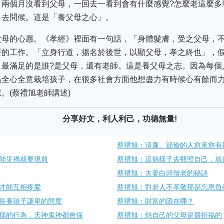
兩個月沒看到父母，一回去一看到會有什麼感覺?怎麼老這麼多
、去問候。這是「養父母之心」。
父母的心愿。《孝經》裡面有一句話，「身體髮膚，受之父母，
要的工作。「立身行道，揚名於後世，以顯父母，孝之終也」，
、最滿足的是誰?是父母，還有老師。這是養父母之志。因為每個
全心全意栽培孩子，在很多社會方面他想盡力有時候心有餘而力
。(蔡禮旭老師講述)
分享好文，利人利己，功德無量!
蔡禮旭：清廉、節儉的人愈來愈有
能災禍就要現前
蔡禮旭：這個樣子去觀照自己，就
蔡禮旭：夫妻白頭偕老的秘訣
才能互相疼愛
蔡禮旭：對老人不孝敬那是忘恩負
長養孩子謙卑的態度
蔡禮旭：財富的因在哪？
樣的行為，天神鬼神都會保
蔡禮旭：怨自己的父母是最折福的