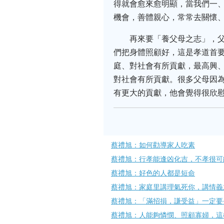
得就會愈來愈明顯，當我們一、
機會，善體親心，常常去關懷
再來要「養父母之志」，
們把身體照顧好，這是孝道首
庭、對社會有所貢獻，最高興
對社會有所貢獻。很多父母因為
有更大的貢獻，他會覺得很欣慰
蔡禮旭：如何勸導家人吃素
蔡禮旭：行孝能逢凶化吉，不孝很可
蔡禮旭：好色的人都是短命
蔡禮旭：家庭里講理氣死你，講情義
蔡禮旭：「滿招損，謙受益」一定要
蔡禮旭：人能夠憐憫、照顧寡婦，這