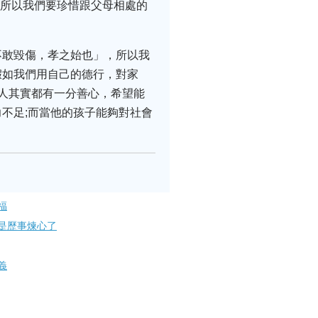
!所以我們要珍惜跟父母相處的
不敢毀傷，孝之始也」，所以我
假如我們用自己的德行，對家
人其實都有一分善心，希望能
不足;而當他的孩子能夠對社會
福
是歷事煉心了
義