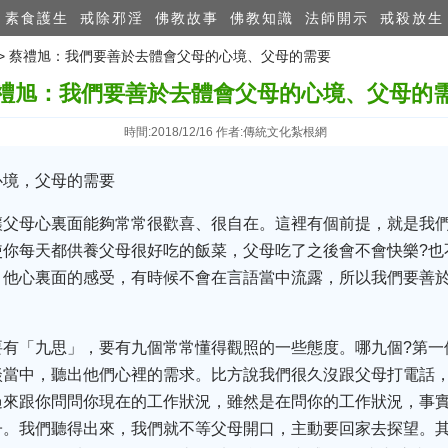
素食護生
戒除邪淫
佛教故事
佛教知識
法師開示
戒殺放生
>> 蔡禮旭：我們要善於去體會父母的心境、父母的需要
禮旭：我們要善於去體會父母的心境、父母的
時間:2018/12/16 作者:傳統文化紮根網
心境，父母的需要
讓父母心裏面能夠常常很歡喜、很自在。這裡有個前提，就是我
你每天都供養父母很好吃的飯菜，父母吃了之後會不會快樂?也
，他心裏面的感受，有時候不會在言語當中流露，所以我們要善
要有「九思」，要有九個常常懂得觀照的一些態度。哪九個?第一
談當中，聽出他們心裡的需求。比方說我們很久沒跟父母打電話
過來跟你問問你現在的工作狀況，雖然是在問你的工作狀況，事
子。我們聽得出來，我們就不等父母開口，主動要回家去探望。