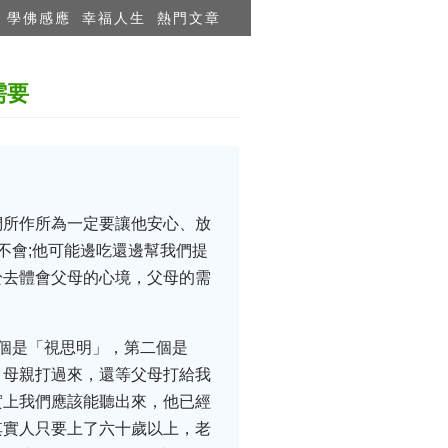
學佛感應
幸福人生
熱門文章
需要
們所作所為一定要讓他安心、放
不會;他可能邊吃還邊幫我們提
於去體會父母的心境，父母的需
個是「視思明」，第二個是
，母親打過來，還等父母打給我
實上我們應該能聽出來，他已經
其實人只要上了六十歲以上，老