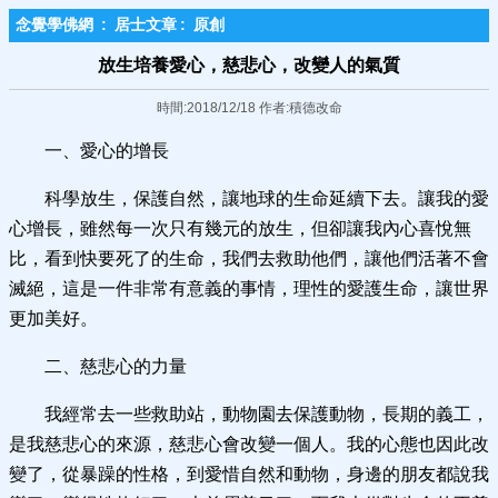
念覺學佛網
:
居士文章
:
原創
放生培養愛心，慈悲心，改變人的氣質
時間:2018/12/18 作者:積德改命
一、愛心的增長
科學放生，保護自然，讓地球的生命延續下去。讓我的愛
心增長，雖然每一次只有幾元的放生，但卻讓我內心喜悅無
比，看到快要死了的生命，我們去救助他們，讓他們活著不會
滅絕，這是一件非常有意義的事情，理性的愛護生命，讓世界
更加美好。
二、慈悲心的力量
我經常去一些救助站，動物園去保護動物，長期的義工，
是我慈悲心的來源，慈悲心會改變一個人。我的心態也因此改
變了，從暴躁的性格，到愛惜自然和動物，身邊的朋友都說我