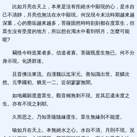
比如月亮在天上，本來是沒有拒絕水中顯現的心，是水自
己不清靜，月亮也無法在水中顯現。何況現今末法時期越來越
深重，心的塵垢越來越多，菩薩固然時時刻刻都在度眾生，但
眾生沒有受度的地方，所以想在濁水中看到明月，怎麼可能
呢?
竊怪今時造業者多。信道者寡。菩薩既度生無已。何不分
身示現。化誘群迷。
且昔佛法東流。自漢魏以迄宋元。善知識出世。若鱗次
然。元季國初。猶見一二。近胡寥寥無聞。
如地藏願度盡眾生。觀音稱無剎不現。豈其忍遺未度之
生。亦有不現之剎耶。
久而思之。乃知菩薩隨緣度生。眾生無緣則不能度。
喻如月在天上。本無絕水之心。水自不清。月則不現。況