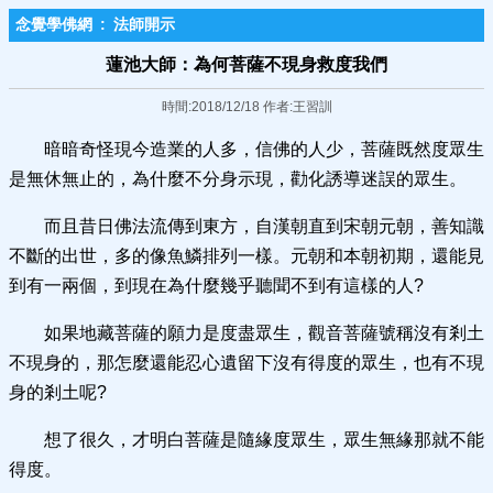
念覺學佛網
:
法師開示
蓮池大師：為何菩薩不現身救度我們
時間:2018/12/18 作者:王習訓
暗暗奇怪現今造業的人多，信佛的人少，菩薩既然度眾生
是無休無止的，為什麼不分身示現，勸化誘導迷誤的眾生。
而且昔日佛法流傳到東方，自漢朝直到宋朝元朝，善知識
不斷的出世，多的像魚鱗排列一樣。元朝和本朝初期，還能見
到有一兩個，到現在為什麼幾乎聽聞不到有這樣的人?
如果地藏菩薩的願力是度盡眾生，觀音菩薩號稱沒有剎土
不現身的，那怎麼還能忍心遺留下沒有得度的眾生，也有不現
身的剎土呢?
想了很久，才明白菩薩是隨緣度眾生，眾生無緣那就不能
得度。