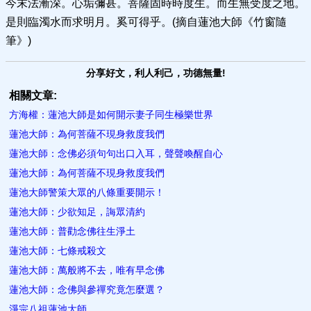
今末法漸深。心垢彌甚。菩薩固時時度生。而生無受度之地。
是則臨濁水而求明月。奚可得乎。(摘自蓮池大師《竹窗隨
筆》)
分享好文，利人利己，功德無量!
相關文章:
方海權：蓮池大師是如何開示妻子同生極樂世界
蓮池大師：為何菩薩不現身救度我們
蓮池大師：念佛必須句句出口入耳，聲聲喚醒自心
蓮池大師：為何菩薩不現身救度我們
蓮池大師警策大眾的八條重要開示！
蓮池大師：少欲知足，誨眾清約
蓮池大師：普勸念佛往生淨土
蓮池大師：七條戒殺文
蓮池大師：萬般將不去，唯有早念佛
蓮池大師：念佛與參禪究竟怎麼選？
淨宗八祖蓮池大師