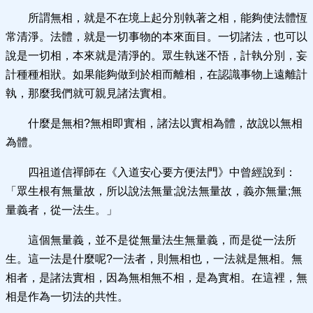
所謂無相，就是不在境上起分別執著之相，能夠使法體恆
常清淨。法體，就是一切事物的本來面目。一切諸法，也可以
說是一切相，本來就是清淨的。眾生執迷不悟，計執分別，妄
計種種相狀。如果能夠做到於相而離相，在認識事物上遠離計
執，那麼我們就可親見諸法實相。
什麼是無相?無相即實相，諸法以實相為體，故說以無相
為體。
四祖道信禪師在《入道安心要方便法門》中曾經說到：
「眾生根有無量故，所以說法無量;說法無量故，義亦無量;無
量義者，從一法生。」
這個無量義，並不是從無量法生無量義，而是從一法所
生。這一法是什麼呢?一法者，則無相也，一法就是無相。無
相者，是諸法實相，因為無相無不相，是為實相。在這裡，無
相是作為一切法的共性。