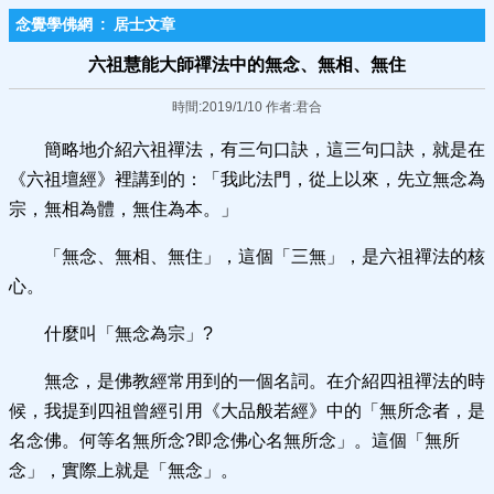
念覺學佛網
:
居士文章
六祖慧能大師禪法中的無念、無相、無住
時間:2019/1/10 作者:君合
簡略地介紹六祖禪法，有三句口訣，這三句口訣，就是在
《六祖壇經》裡講到的：「我此法門，從上以來，先立無念為
宗，無相為體，無住為本。」
「無念、無相、無住」，這個「三無」，是六祖禪法的核
心。
什麼叫「無念為宗」?
無念，是佛教經常用到的一個名詞。在介紹四祖禪法的時
候，我提到四祖曾經引用《大品般若經》中的「無所念者，是
名念佛。何等名無所念?即念佛心名無所念」。這個「無所
念」，實際上就是「無念」。