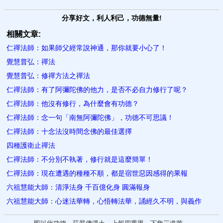
分享好文，利人利己，功德無量!
相關文章:
仁禪法師：如果師父經常說神通，那你就要小心了！
覺慧普弘：禪法
覺慧普弘：修禪方法之禪法
仁禪法師：有了阿彌陀佛的他力，是否不必自力修行了呢？
仁禪法師：他沒有修行，為什麼會有功德？
仁禪法師：念一句「南無阿彌陀佛」，功德不可思議！
仁禪法師：十念法沒時間念佛的最佳選擇
四種護衛止禪法
仁禪法師：不分別不執著，修行就是這麼簡單！
仁禪法師：現在遭遇的種種不順，都是宿世惡因感得的果報
六祖慧能大師：清淨法身 千百億化身 圓滿報身
六祖慧能大師：心迷法華轉，心悟轉法華，誦經久不明，與義作