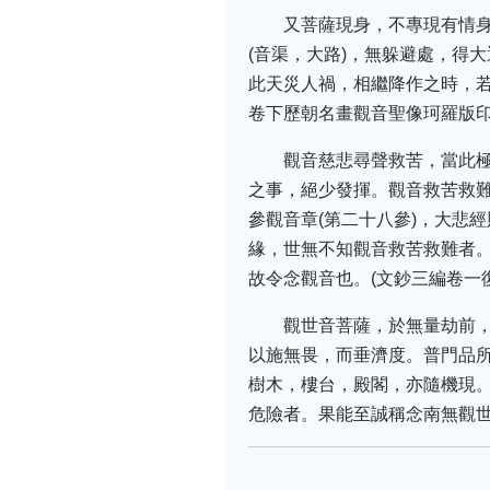
又菩薩現身，不專現有情身
(音渠，大路)，無躲避處，得
此天災人禍，相繼降作之時，若
卷下歷朝名畫觀音聖像珂羅版印
觀音慈悲尋聲救苦，當此極
之事，絕少發揮。觀音救苦救
參觀音章(第二十八參)，大悲
緣，世無不知觀音救苦救難者。
故令念觀音也。(文鈔三編卷一
觀世音菩薩，於無量劫前
以施無畏，而垂濟度。普門品
樹木，樓台，殿閣，亦隨機現
危險者。果能至誠稱念南無觀