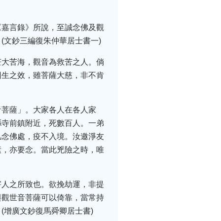
《嘉言錄》所說，至誠念佛及觀
(文鈔三編復朱仲華居士書一)
茫大苦海，觀音為救苦之人。倘
回生之效，雖菩薩大慈，非不肯
音菩薩」。大家各人在各人家
縣寺前鎮附近，死數百人。一弟
凡念佛處，疫不入境。汝邀淨友
素，亦要念。當此兇險之時，唯
害人之所致也。欲挽劫運，非提
與觀世音菩薩可以倚靠，當常持
(增廣文鈔復馬舜卿居士書)