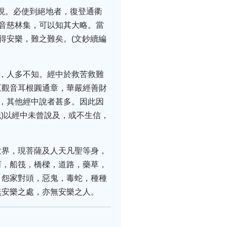
機現。必使到絕地者，復登通衢
觀音慈林集，可以知其大略。當
得安樂，難之難矣。(文鈔續編
神，人多不知。經中於救苦救難
五觀音耳根圓通章，華嚴經善財
事，其他經中說者甚多。因此因
識)以經中未曾說及，或不生信，
世界，現菩薩及人天凡聖等身，
河，船筏，橋樑，道路，藥草，
，怨家對頭，惡鬼，毒蛇，種種
無安樂之處，亦無安樂之人。