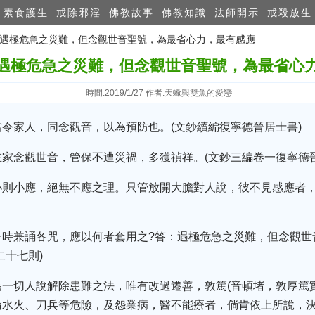
素食護生
戒除邪淫
佛教故事
佛教知識
法師開示
戒殺放生
師：遇極危急之災難，但念觀世音聖號，為最省心力，最有感應
遇極危急之災難，但念觀世音聖號，為最省心
時間:2019/1/27 作者:天蠍與雙魚的愛戀
令家人，同念觀音，以為預防也。(文鈔續編復寧德晉居士書)
家念觀世音，管保不遭災禍，多獲禎祥。(文鈔三編卷一復寧德晉
小則小應，絕無不應之理。只管放開大膽對人說，彼不見感應者，
一時兼誦各咒，應以何者套用之?答：遇極危急之災難，但念觀世
二十七則)
一切人說解除患難之法，唯有改過遷善，敦篤(音頓堵，敦厚篤
論水火、刀兵等危險，及怨業病，醫不能療者，倘肯依上所說，