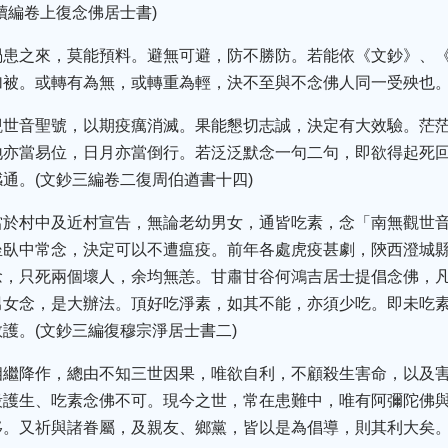
續編卷上復念佛居士書)
禍患之來，莫能預料。避無可避，防不勝防。若能依《文鈔》、
被。或轉有為無，或轉重為輕，決不至與不念佛人同一受殃也。
觀世音聖號，以期疫癘消滅。果能懇切志誠，決定有大效驗。茫
地亦當易位，日月亦當倒行。若泛泛默念一句二句，即欲得起死
通。(文鈔三編卷二復周伯遒書十四)
當於村中及近村宣告，無論老幼男女，通皆吃素，念「南無觀世
坐臥中常念，決定可以不遭瘟疫。前年各處虎疫甚劇，陝西澄城
念，只死兩個壞人，余均無恙。甘肅甘谷何鴻吉居士提倡念佛，
男女念，是大辦法。頂好吃淨素，如其不能，亦須少吃。即未吃
護。(文鈔三編復穆宗淨居士書二)
相繼降作，總由不知三世因果，唯欲自利，不顧殺生害命，以及
殺護生、吃素念佛不可。現今之世，常在患難中，唯有阿彌陀佛
。又祈與諸眷屬，及親友、鄉黨，皆以是為倡導，則其利大矣。