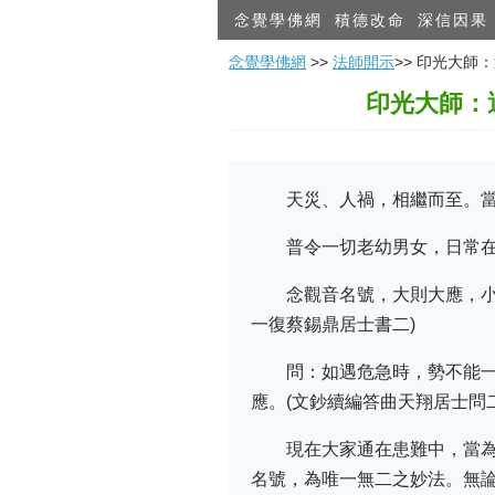
念覺學佛網
積德改命
深信因果
念覺學佛網
>>
法師開示
>> 印光大
印光大師：
天災、人禍，相繼而至。當
普令一切老幼男女，日常在
念觀音名號，大則大應，
一復蔡錫鼎居士書二)
問：如遇危急時，勢不能
應。(文鈔續編答曲天翔居士問
現在大家通在患難中，當為
名號，為唯一無二之妙法。無