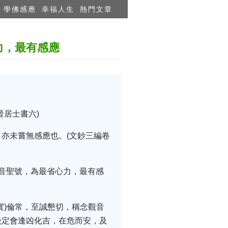
學佛感應
幸福人生
熱門文章
力，最有感應
居士書六)
亦未嘗無感應也。(文鈔三編卷
音聖號，為最省心力，最有感
實)倫常，至誠懇切，稱念觀音
決定會逢凶化吉，在危而安，及