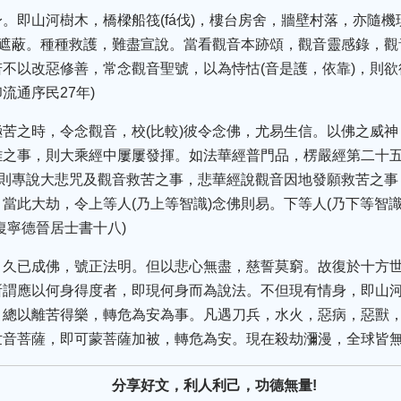
。即山河樹木，橋樑船筏(fá伐)，樓台房舍，牆壁村落，亦隨
大遮蔽。種種救護，難盡宣說。當看觀音本跡頌，觀音靈感錄，
不以改惡修善，常念觀音聖號，以為恃怙(音是護，依靠)，則欲
流通序民27年)
苦之時，令念觀音，校(比較)彼令念佛，尤易生信。以佛之威
難之事，則大乘經中屢屢發揮。如法華經普門品，楞嚴經第二十
經則專說大悲咒及觀音救苦之事，悲華經說觀音因地發願救苦之
當此大劫，令上等人(乃上等智識)念佛則易。下等人(乃下等智
復寧德晉居士書十八)
，久已成佛，號正法明。但以悲心無盡，慈誓莫窮。故復於十方
所謂應以何身得度者，即現何身而為說法。不但現有情身，即山
。總以離苦得樂，轉危為安為事。凡遇刀兵，水火，惡病，惡獸
世音菩薩，即可蒙菩薩加被，轉危為安。現在殺劫瀰漫，全球皆
分享好文，利人利己，功德無量!