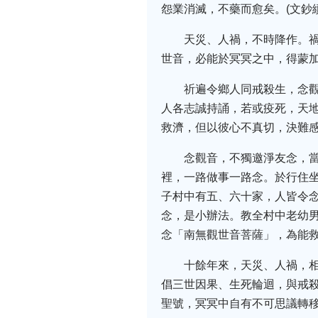
怨業消滅，不藥而愈矣。(文鈔
天災、人禍，不時降作。
世音，必能於冥冥之中，得蒙加
祈遍令鄉人同戒殺生，念
人各志誠持誦，若或疫死，天
救濟，但以彼心不真切，決難感
念觀音，不獨邀淨友念，
裡，一路做事一路念。於行住
子村中有五、六十家，人皆令
念，是小辦法。教全村中老幼
念「南無觀世音菩薩」，為能救
十餘年來，天災、人禍，
倡三世因果、生死輪迴，與戒
聖號，冥冥中自有不可思議轉移