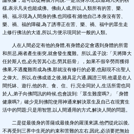
論依據，這可以從兩個方向說:一是法身示現,以做為凡夫的榜
樣,表示凡夫也能成佛。佛由人成,所以,人類所有的苦、樂、
禍、福,示現為人間身的佛,也同樣有;雖他自己本身沒有苦、
樂、禍、福的障礙,為了誘導正在苦、樂、禍、福中的眾生走
上修行佛法的大道,所以,方便示現同於一般的人類。
人在人間必定有他的身體,有身體必定會遇到身體的所需
和所忌,兩者產生衝突,就會發生魔難。所以,孟子說:「天將降大
任於斯人也,必先苦其心志,勞其筋骨」，如果不假辛勞而獲得
佛果,不遇魔難而成為佛,那就沒有修行的必要,也顯現不出聖人
之偉大。所以,在佛成道之後,雖具足六通,圓證三明,他還是在人
間托缽、遊行,他的衣、食、住、行,完全同於人,生活所需也同
於人,弟子向佛問訊的時候,也會說到:「眾生難度嗎?」「身體
健康嗎?」確少見到佛陀使用神通來解決眾生及自己在現實生
活中的問題;只是用智慧,以人間通用的方式,解決人間的問題。
二是從最後身的菩薩或最後身的羅漢來講,他們從此以後,
不再受到三界中生死的約束和苦難的左右,因此,必須要把無始