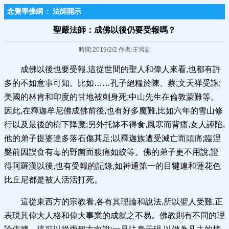
念覺學佛網
:
法師開示
聖嚴法師：成佛以後仍要受報嗎？
時間:2019/2/2 作者:王習訓
成佛以後也要受報,這從世間的聖人和偉人來看,也都有許
多的不如意事可知。比如……孔子絕糧於陳、蔡;文天祥受誅;
美國的林肯和印度的甘地被刺身死;中山先生在倫敦蒙難等。
因此,在釋迦牟尼佛成佛前後,也有好多魔難,比如六年的雪山修
行以及最後的樹下降魔;另外托缽不得食,風寒而背痛,女人誣陷,
他的弟子提婆達多落石傷其足;以釋迦族遭受滅亡而頭痛;臨涅
槃前因誤食有毒的野菌而腹痛如絞等。佛的弟子更不用說,證
得阿羅漢以後,也有受報的記錄,如神通第一的目犍連和蓮花色
比丘尼都是被人活活打死。
這從東西方的宗教看,各有其理論和說法,所以聖人受難,正
表現其偉大人格和偉大事業的成就之不易。佛教則有不同的理