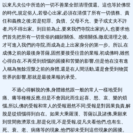
以來凡夫位中所造的一切不善業全部清理償還。這也等於佛世
的時代,規定俗人,若發心出家,必須在清償了所有一切債務、責
任和義務之後;若是犯罪、負債、父母不允、妻子或丈夫不許
者,均不得出家。到目前為止,要來我們寺院出家的人,也要求他
們首先把所有一切世俗的錢財關係、感情關係,徹底清理之後,
才可進入我們的寺院,而成為走上出家身分的第一步。所以,在
成佛之前的最後身菩薩,固然要接受往昔的業報,初成佛時,雖然
心得自在,不再受到煩惱的困擾和苦樂的影響,但是他在沒有進
入稱為無餘涅槃之前的身體,還是在人間活動,還是會受到物質
世界的影響,那就是最後果報的承受。
不過心得解脫的佛,身體雖然跟一般的常人一樣地受到
痛、癢等種種反應,但是不會因此而生起喜、怒、哀、樂的煩
惱,所以,佛的受報和常人的受報迥然不同;受報是對因果負責,解
脫是從煩惱得到自在。如果大乘羅漢、菩薩以及諸佛,乘願來
到世間救濟眾生,那是化現,不是受報,從凡夫看他們,也有生、
死、衰、老、病痛等的現象,他們卻未受到這些現象的困擾。