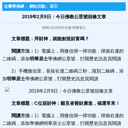
念覺學佛網
:
網站活動
:
其它
2019年2月9日：今日佛教公眾號頭條文章
時間:2019/2/9 作者:明華居士
文章標題：
拜財神，就能創造財富嗎？
閱讀方法：
1）電腦上，用微信掃一掃功能，掃描右邊的
二維碼，添加
明華居士
學佛網公眾號，打開歷史訊息頁閱讀
2）手機微信里，長按右邊二維碼三秒，識別二維碼，添
加
明華居士
學佛網公眾號，打開歷史訊息頁閱讀
文章標題：
C位迎財神：願見者善財廣進，福運常來！
閱讀方法：
1）電腦上，用微信掃一掃功能，掃描右邊的
二維碼，添加學佛網明華居士公眾號，打開歷史訊息頁閱讀