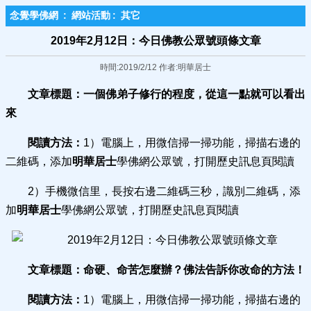
念覺學佛網
:
網站活動
:
其它
2019年2月12日：今日佛教公眾號頭條文章
時間:2019/2/12 作者:明華居士
文章標題：
一個佛弟子修行的程度，從這一點就可以看出
來
閱讀方法：
1）電腦上，用微信掃一掃功能，掃描右邊的
二維碼，添加
明華居士
學佛網公眾號，打開歷史訊息頁閱讀
2）手機微信里，長按右邊二維碼三秒，識別二維碼，添
加
明華居士
學佛網公眾號，打開歷史訊息頁閱讀
文章標題：
命硬、命苦怎麼辦？佛法告訴你改命的方法！
閱讀方法：
1）電腦上，用微信掃一掃功能，掃描右邊的