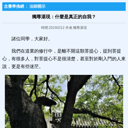
念覺學佛網
:
法師開示
獨尊湛現：什麼是真正的自我？
時間:2019/2/12 作者:獨尊湛現
諸位同學，大家好。
我們在道業的修行中，是離不開這顆菩提心，提到菩提
心，有很多人，對菩提心不是很清楚，甚至對於剛入門的人來
說，更是有些迷茫。