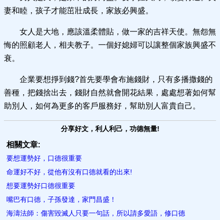
妻和睦，孩子才能茁壯成長，家族必興盛。
女人是大地，應該溫柔體貼，做一家的吉祥天使。無怨無
悔的照顧老人，相夫教子。一個好媳婦可以讓整個家族興盛不
衰。
企業要想掙到錢?首先要學會布施錢財，只有多播撒錢的
善種，把錢捨出去，錢財自然就會開花結果，處處想著如何幫
助別人，如何為更多的客戶服務好，幫助別人富貴自己。
分享好文，利人利己，功德無量!
相關文章:
要想運勢好，口德很重要
命運好不好，從他有沒有口德就看的出來!
想要運勢好口德很重要
嘴巴有口德，子孫發達，家門昌盛！
海濤法師：傷害毀滅人只要一句話，所以請多愛語，修口德