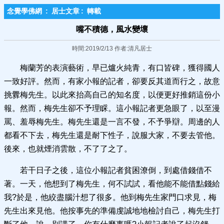
念覺學佛網
:
居士文章
:
轉載
嘴不積德，風水變壞
時間:2019/2/13 作者:清凡居士
梅蘭芳的表演藝術，早已爐火純青，有口皆碑，獲得國人
一致好評。然而，有家小報的記者，卻要反其道而行之，故意
挑釁梅先生。以此來抬高自己的知名度，以便更好推銷這份小
報。然而，梅先生卻不予理睬。這小報記者更急眼了，以至漫
罵、羞辱梅先生。梅先生還是一言不發，不予爭辯。周邊的人
都看不下去，梅先生還是耐下性子，說服大家，不要去管他。
後來，也就煙消雲散，不了了之了。
若干日子之後，這位小報記者貧困潦倒，到處借錢借不
著。一天，他想到了梅先生，何不試試，看他能不能借點錢給
我?於是，他絞盡腦汁想了很多。他到梅先生家門口求見，梅
先生出來見他。他按事先的準備虔誠地地檢討自己，梅先生打