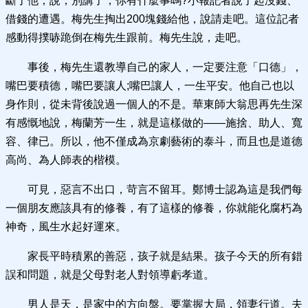
斷了他，說，別講了，你有什麼事嗎?小報記者說了起沒錢、
借錢的遭遇。梅先生掏出200塊錢給他，說請走吧。這位記者
感動得撲哧跪倒在梅先生跟前。梅先生說，走吧。
事後，梅先生還教導自己的家人，一定要注意「口德」，
嘴巴要積德，嘴巴要讓人;嘴巴讓人，一生平安。他自己也以
身作則，從未背後說過一個人的不是。華東師大翁思再先生深
有感慨地說，梅蘭芳一生，就是這樣做的——施捨、助人、寬
容、律已。所以，他不僅成為京劇藝術的泰斗，而且也是道德
高尚、為人師表的楷模。
可見，惡言不出口，苛言不留耳。鄭博士認為這是我們每
一個朋友應該具有的修養，有了這樣的修養，你就能化腐朽為
神奇，風生水起好運來。
家長平時積累的善惡，孩子就是結果。孩子今天的所有錯
誤和問題，就是父母對老人對領導虧孝道。
男人是天，是家中的方向盤。要掌握大局，領妻行道。夫