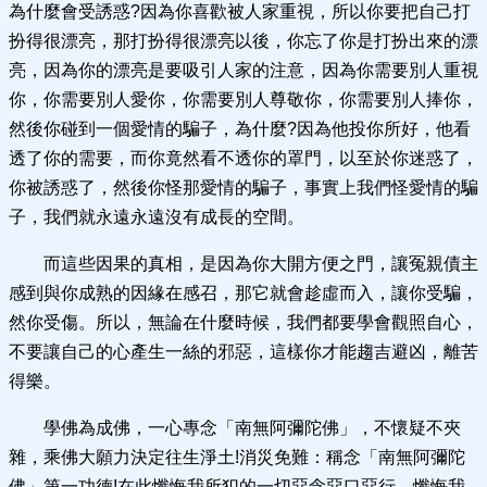
為什麼會受誘惑?因為你喜歡被人家重視，所以你要把自己打
扮得很漂亮，那打扮得很漂亮以後，你忘了你是打扮出來的漂
亮，因為你的漂亮是要吸引人家的注意，因為你需要別人重視
你，你需要別人愛你，你需要別人尊敬你，你需要別人捧你，
然後你碰到一個愛情的騙子，為什麼?因為他投你所好，他看
透了你的需要，而你竟然看不透你的罩門，以至於你迷惑了，
你被誘惑了，然後你怪那愛情的騙子，事實上我們怪愛情的騙
子，我們就永遠永遠沒有成長的空間。
而這些因果的真相，是因為你大開方便之門，讓冤親債主
感到與你成熟的因緣在感召，那它就會趁虛而入，讓你受騙，
然你受傷。所以，無論在什麼時候，我們都要學會觀照自心，
不要讓自己的心產生一絲的邪惡，這樣你才能趨吉避凶，離苦
得樂。
學佛為成佛，一心專念「南無阿彌陀佛」，不懷疑不夾
雜，乘佛大願力決定往生淨土!消災免難：稱念「南無阿彌陀
佛」第一功德!在此懺悔我所犯的一切惡念惡口惡行，懺悔我