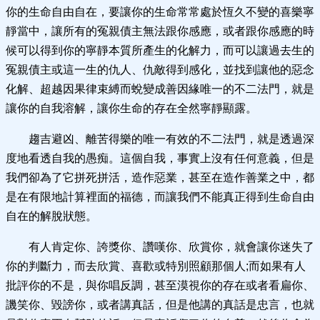
你的生命自由自在，要讓你的生命常常處於恆久不變的喜樂寧
靜當中，讓所有的冤親債主無法跟你感應，或者跟你感應的時
候可以得到你的寧靜本質所產生的化解力，而可以讓過去生的
冤親債主或這一生的仇人、仇敵得到感化，並找到讓他的惡念
化解、超越因果律束縛而蛻變成善因緣唯一的不二法門，就是
讓你的自我溶解，讓你生命的存在全然寧靜顯露。
趨吉避凶、離苦得樂的唯一有效的不二法門，就是透過深
度地看透自我的愚痴。這個自我，事實上沒有任何意義，但是
我們卻為了它拼死拼活，造作惡業，甚至在造作善業之中，都
是在有限地計算裡面的福德，而讓我們不能真正得到生命自由
自在的解脫狀態。
有人肯定你、誇獎你、讚嘆你、欣賞你，就會讓你迷失了
你的判斷力，而去欣賞、喜歡或特別照顧那個人;而如果有人
批評你的不是，與你唱反調，甚至漠視你的存在或者看扁你、
譏笑你、毀謗你，或者講真話，但是他講的真話是忠言，也就