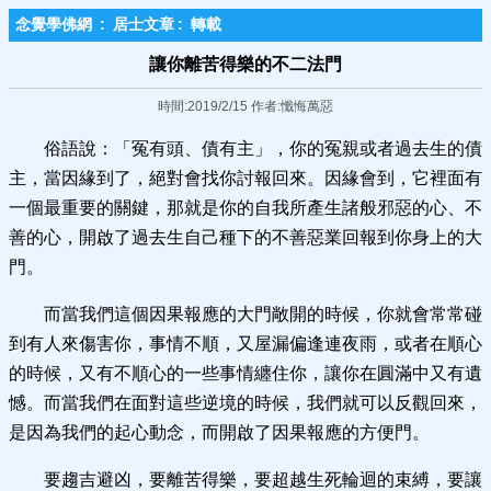
念覺學佛網
:
居士文章
:
轉載
讓你離苦得樂的不二法門
時間:2019/2/15 作者:懺悔萬惡
俗語說：「冤有頭、債有主」，你的冤親或者過去生的債
主，當因緣到了，絕對會找你討報回來。因緣會到，它裡面有
一個最重要的關鍵，那就是你的自我所產生諸般邪惡的心、不
善的心，開啟了過去生自己種下的不善惡業回報到你身上的大
門。
而當我們這個因果報應的大門敞開的時候，你就會常常碰
到有人來傷害你，事情不順，又屋漏偏逢連夜雨，或者在順心
的時候，又有不順心的一些事情纏住你，讓你在圓滿中又有遺
憾。而當我們在面對這些逆境的時候，我們就可以反觀回來，
是因為我們的起心動念，而開啟了因果報應的方便門。
要趨吉避凶，要離苦得樂，要超越生死輪迴的束縛，要讓