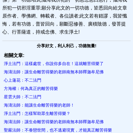
所犯一切邪淫重罪;願分享此文的一切功德，皆悉回向給文章
原作者、學佛網、轉載者、各位讀者;此文若有錯謬，我皆懺
悔，若有功德，普皆回向，願斷惡修善、廣積陰德，發菩提
心、行菩薩道，持戒念佛、求生淨土!
分享好文，利人利己，功德無量!
相關文章:
淨土法門：這樣處世，你說你多自在！這就離苦得樂了
海濤法師：讓生命離苦得樂的老師南無本師釋迦牟尼佛
心上蓮花：不二法門
方海權：何為真正的離苦得樂
星雲大師：不二法門
海濤法師：能讓生命離苦得樂的老師！
淨土法門：怎樣幫助眾生離苦得樂？
海濤法師：讓生命離苦得樂的老師南無本師釋迦牟尼佛
聖嚴法師：不眷戀世間，也不逃避現實，才能真正離苦得樂