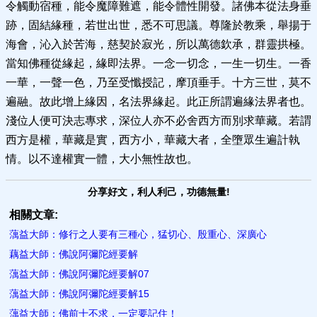
令觸動宿種，能令魔障難遮，能令體性開發。諸佛本從法身垂
跡，固結緣種，若世出世，悉不可思議。尊隆於教乘，舉揚于
海會，沁入於苦海，慈契於寂光，所以萬德欽承，群靈拱極。
當知佛種從緣起，緣即法界。一念一切念，一生一切生。一香
一華，一聲一色，乃至受懺授記，摩頂垂手。十方三世，莫不
遍融。故此增上緣因，名法界緣起。此正所謂遍緣法界者也。
淺位人便可決志專求，深位人亦不必舍西方而別求華藏。若謂
西方是權，華藏是實，西方小，華藏大者，全墮眾生遍計執
情。以不達權實一體，大小無性故也。
分享好文，利人利己，功德無量!
相關文章:
蕅益大師：修行之人要有三種心，猛切心、殷重心、深廣心
藕益大師：佛說阿彌陀經要解
蕅益大師：佛說阿彌陀經要解07
蕅益大師：佛說阿彌陀經要解15
蕅益大師：佛前十不求，一定要記住！