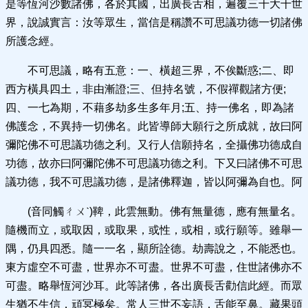
是等恆河沙數諸佛，各於其國，出廣長舌相，遍覆三千大千世
界，說誠實言：汝等眾生，當信是稱讚不可思議功德一切諸佛
所護念經。
不可思議，略有五意：一、橫超三界，不俟斷惑;二、即
西方橫具四土，非由漸證;三、但持名號，不假禪觀諸方便;
四、一七為期，不藉多劫多生多年月;五、持一佛名，即為諸
佛護念，不異持一切佛名。此皆導師大願行之所成就，故曰阿
彌陀佛不可思議功德之利。又行人信願持名，全攝佛功德成自
功德，故亦曰阿彌陀佛不可思議功德之利。下又曰諸佛不可思
議功德，我不可思議功德，是諸佛釋迦，皆以阿彌為自也。阿
(音同觸ㄔㄨˋ)鞞，此雲無動。佛有無量德，應有無量名。
隨機而立，或取因，或取果，或性，或相，或行願等。雖舉一
隅，仍具四悉。隨一一名，顯所詮德。劫壽說之，不能悉也。
東方虛空不可盡，世界亦不可盡。世界不可盡，住世諸佛亦不
可盡。略舉恆河沙耳。此等諸佛，各出廣長舌勸信此經。而眾
生猶不生信，頑冥極矣。常人三世不妄語，舌能至鼻。藏果頭