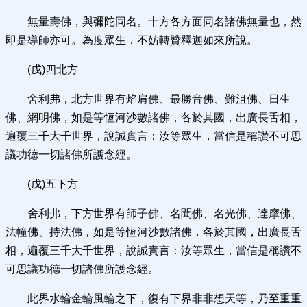
無量壽佛，與彌陀同名。十方各方面同名諸佛無量也，然
即是導師亦可。為度眾生，不妨轉贊釋迦如來所說。
(戊)四北方
舍利弗，北方世界有焰肩佛、最勝音佛、難沮佛、日生
佛、網明佛，如是等恆河沙數諸佛，各於其國，出廣長舌相，
遍覆三千大千世界，說誠實言：汝等眾生，當信是稱讚不可思
議功德一切諸佛所護念經。
(戊)五下方
舍利弗，下方世界有師子佛、名聞佛、名光佛、達摩佛、
法幢佛、持法佛，如是等恆河沙數諸佛，各於其國，出廣長舌
相，遍覆三千大千世界，說誠實言：汝等眾生，當信是稱讚不
可思議功德一切諸佛所護念經。
此界水輪金輪風輪之下，復有下界非非想天等，乃至重重