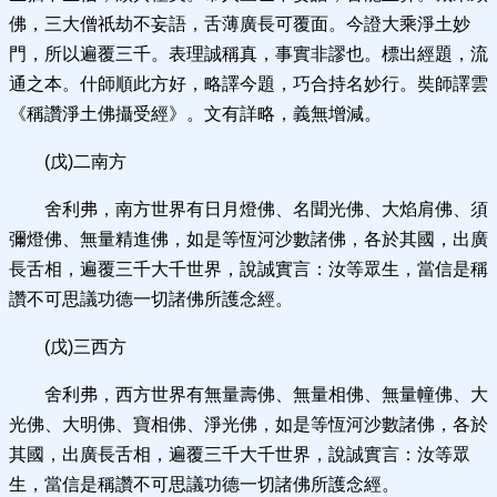
佛，三大僧祇劫不妄語，舌薄廣長可覆面。今證大乘淨土妙
門，所以遍覆三千。表理誠稱真，事實非謬也。標出經題，流
通之本。什師順此方好，略譯今題，巧合持名妙行。奘師譯雲
《稱讚淨土佛攝受經》。文有詳略，義無增減。
(戊)二南方
舍利弗，南方世界有日月燈佛、名聞光佛、大焰肩佛、須
彌燈佛、無量精進佛，如是等恆河沙數諸佛，各於其國，出廣
長舌相，遍覆三千大千世界，說誠實言：汝等眾生，當信是稱
讚不可思議功德一切諸佛所護念經。
(戊)三西方
舍利弗，西方世界有無量壽佛、無量相佛、無量幢佛、大
光佛、大明佛、寶相佛、淨光佛，如是等恆河沙數諸佛，各於
其國，出廣長舌相，遍覆三千大千世界，說誠實言：汝等眾
生，當信是稱讚不可思議功德一切諸佛所護念經。