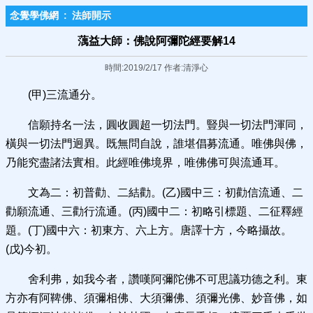
念覺學佛網
:
法師開示
蕅益大師：佛說阿彌陀經要解14
時間:2019/2/17 作者:清淨心
(甲)三流通分。
信願持名一法，圓收圓超一切法門。豎與一切法門渾同，
橫與一切法門迥異。既無問自說，誰堪倡募流通。唯佛與佛，
乃能究盡諸法實相。此經唯佛境界，唯佛佛可與流通耳。
文為二：初普勸、二結勸。(乙)國中三：初勸信流通、二
勸願流通、三勸行流通。(丙)國中二：初略引標題、二征釋經
題。(丁)國中六：初東方、六上方。唐譯十方，今略攝故。
(戊)今初。
舍利弗，如我今者，讚嘆阿彌陀佛不可思議功德之利。東
方亦有阿鞞佛、須彌相佛、大須彌佛、須彌光佛、妙音佛，如