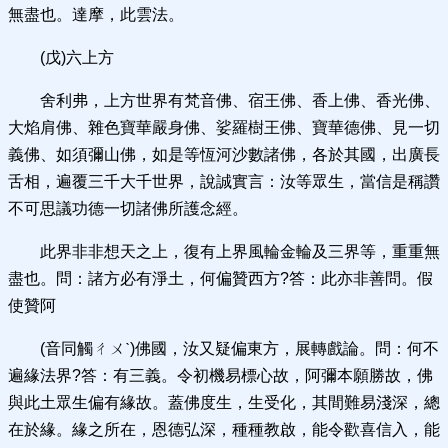
無盡也。達摩，此雲法。
(戊)六上方
舍利弗，上方世界有梵音佛、宿王佛、香上佛、香光佛、
大焰肩佛、雜色寶華嚴身佛、娑羅樹王佛、寶華德佛、見一切
義佛、如須彌山佛，如是等恆河沙數諸佛，各於其國，出廣長
舌相，遍覆三千大千世界，說誠實言：汝等眾生，當信是稱讚
不可思議功德一切諸佛所護念經。
此界非非想天之上，復有上界風輪金輪及三界等，重重無
盡也。問：諸方必有淨土，何偏贊西方?答：此亦非善問。假
使贊阿
(音同觸ㄔㄨˋ)佛國，汝又疑偏東方，展轉戲論。問：何不
遍緣法界?答：有三義。令初機易標心故，阿彌本願勝故，佛
與此土眾生偏有緣故。蓋佛度生，生受化，其間難易淺深，總
在於緣。緣之所在，恩德弘深，種種教啟，能令歡喜信入，能