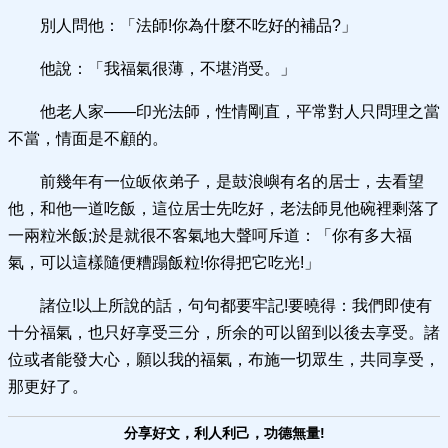
別人問他：「法師!你為什麼不吃好的補品?」
他說：「我福氣很薄，不堪消受。」
他老人家——印光法師，性情剛直，平常對人只問理之當
不當，情面是不顧的。
前幾年有一位皈依弟子，是鼓浪嶼有名的居士，去看望
他，和他一道吃飯，這位居士先吃好，老法師見他碗裡剩落了
一兩粒米飯;於是就很不客氣地大聲呵斥道：「你有多大福
氣，可以這樣隨便糟蹋飯粒!你得把它吃光!」
諸位!以上所說的話，句句都要牢記!要曉得：我們即使有
十分福氣，也只好享受三分，所余的可以留到以後去享受。諸
位或者能發大心，願以我的福氣，布施一切眾生，共同享受，
那更好了。
分享好文，利人利己，功德無量!