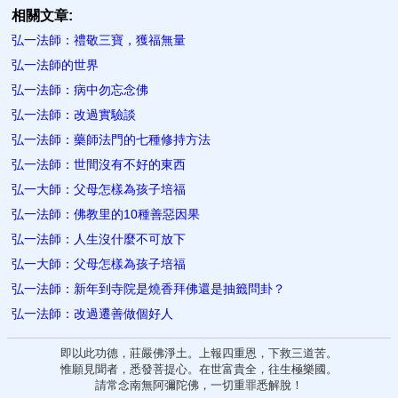
相關文章:
弘一法師：禮敬三寶，獲福無量
弘一法師的世界
弘一法師：病中勿忘念佛
弘一法師：改過實驗談
弘一法師：藥師法門的七種修持方法
弘一法師：世間沒有不好的東西
弘一大師：父母怎樣為孩子培福
弘一法師：佛教里的10種善惡因果
弘一法師：人生沒什麼不可放下
弘一大師：父母怎樣為孩子培福
弘一法師：新年到寺院是燒香拜佛還是抽籤問卦？​
弘一法師：改過遷善做個好人
即以此功德，莊嚴佛淨土。上報四重恩，下救三道苦。
惟願見聞者，悉發菩提心。在世富貴全，往生極樂國。
請常念南無阿彌陀佛，一切重罪悉解脫！