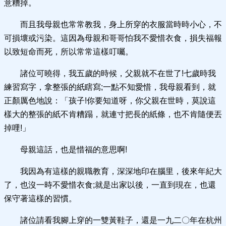
意糟掉。
而且我母親也常常教我，身上所穿的衣服當時時小心，不
可損壞或污染。這因為母親和哥哥怕我不愛惜衣食，損失福報
以致短命而死，所以常常這樣叮囑。
諸位可曉得，我五歲的時候，父親就不在世了!七歲時我
練習寫字，拿整張的紙瞎寫;一點不知愛惜，我母親看到，就
正顏厲色地說：「孩子!你要知道呀，你父親在世時，莫說這
樣大的整張的紙不肯糟蹋，就連寸把長的紙條，也不肯隨便丟
掉哩!」
母親這話，也是惜福的意思啊!
我因為有這樣的親職教育，深深地印在腦里，後來年紀大
了，也沒一時不愛惜衣食;就是出家以後，一直到現在，也還
保守著這樣的習慣。
諸位請看我腳上穿的一雙黃鞋子，還是一九二〇年在杭州