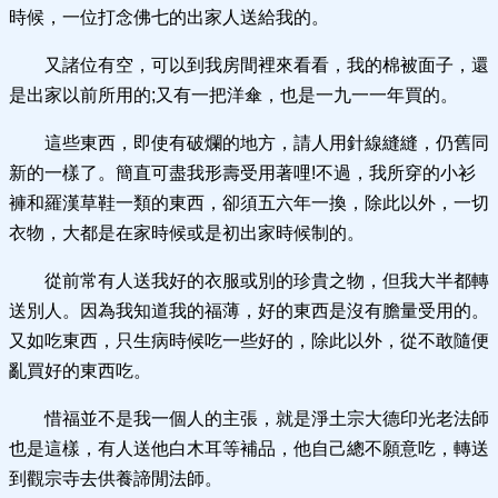
時候，一位打念佛七的出家人送給我的。
又諸位有空，可以到我房間裡來看看，我的棉被面子，還
是出家以前所用的;又有一把洋傘，也是一九一一年買的。
這些東西，即使有破爛的地方，請人用針線縫縫，仍舊同
新的一樣了。簡直可盡我形壽受用著哩!不過，我所穿的小衫
褲和羅漢草鞋一類的東西，卻須五六年一換，除此以外，一切
衣物，大都是在家時候或是初出家時候制的。
從前常有人送我好的衣服或別的珍貴之物，但我大半都轉
送別人。因為我知道我的福薄，好的東西是沒有膽量受用的。
又如吃東西，只生病時候吃一些好的，除此以外，從不敢隨便
亂買好的東西吃。
惜福並不是我一個人的主張，就是淨土宗大德印光老法師
也是這樣，有人送他白木耳等補品，他自己總不願意吃，轉送
到觀宗寺去供養諦閒法師。