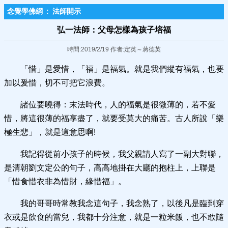
念覺學佛網
:
法師開示
弘一法師：父母怎樣為孩子培福
時間:2019/2/19 作者:定英～蔣德英
「惜」是愛惜，「福」是福氣。就是我們縱有福氣，也要
加以爰惜，切不可把它浪費。
諸位要曉得：末法時代，人的福氣是很微薄的，若不愛
惜，將這很薄的福享盡了，就要受莫大的痛苦。古人所說「樂
極生悲」，就是這意思啊!
我記得從前小孩子的時候，我父親請人寫了一副大對聯，
是清朝劉文定公的句子，高高地掛在大廳的抱柱上，上聯是
「惜食惜衣非為惜財，緣惜福」。
我的哥哥時常教我念這句子，我念熟了，以後凡是臨到穿
衣或是飲食的當兒，我都十分注意，就是一粒米飯，也不敢隨