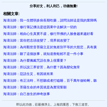
分享好文，利人利己，功德無量!
相關文章:
海濤法師：我一生體弱多病長期吃藥，請問法師這是我的業障嗎
海濤法師：修行筆記佛法是從因果中去解決一切的
海濤法師：相由心生真實不虛，修行拜佛的人臉會越來越好看
海濤法師：當你把念頭改變了，境界就改變了
海濤法師：為何觀世音菩薩立足於無差別平等的大慈悲，具有廣
海濤法師：聽了這個故事，就知道救蚯蚓不是一件小事
海濤法師：為什麼佩戴咒語在身上很重要？
海濤法師：所以說三界皆苦，為什麼？因為變化無常
海濤法師：惡語生災，有因就有果
海濤法師：有正法時，不想聽或者打瞌睡，百千萬年做蛤蜊，聽
海濤法師：菩薩生命的本質就是為實現誓願
海濤法師：自己放生的神奇故事
即以此功德，莊嚴佛淨土。上報四重恩，下救三道苦。