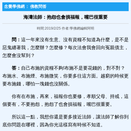
念覺學佛網
:
佛教問答
海濤法師：抱怨也會損福報，嘴巴很重要
時間:2019/2/25 作者:學佛網編輯阿明
問：
這一年來沒有生意、沒有資糧不知道為什麼，是不是
惡鬼纏著我，怎麼辦？怎麼修？每次法會我會回向冤親債主，
怎麼會沒幫到？
答：
自己布施的資糧不夠!布施不是要花錢的，對不對？
布施水、布施煙、布施微笑，你要多往這方面。越窮的時候更
要布施錢，哪怕一塊錢也沒關係。
你有在布施，再來，福報你也要修，孝順父母、持戒，這
個要有，不要抱怨，抱怨了也會損福報，嘴巴很重要。
所以這一點，我想你還是要多接近法師，讓法師了解你到
底你問題在哪裡，因為你光這樣寫有時候不知道。