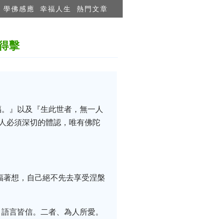
學佛感應
幸福人生
熱門文章
得擊
福。』以及『生此世者，無一人
代人必須深切的體認，唯有佛陀
福著想，自己絕不先去享受涅槃
、語言皆信。二者、為人所愛。