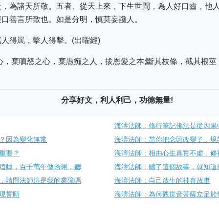
天，為諸天所敬。五者、從天上來，下生世間，為人好口齒，他
護口善言所致也。如是分明，慎莫妄讒人。
人得罵，擊人得擊。(出曜經)
心，棄嗔怒之心，棄愚痴之人，拔恩愛之本;斷其枝條，截其根莖
分享好文，利人利己，功德無量!
海濤法師：修行筆記佛法是從因果
？因為變化無常
海濤法師：當你把念頭改變了，境
重要？
海濤法師：相由心生真實不虛，修
瞌睡，百千萬年做蛤蜊，聽
海濤法師：聽了這個故事，就知道
，請問法師這是我的業障嗎
海濤法師：自己放生的神奇故事
現誓願
海濤法師：為何觀世音菩薩立足於