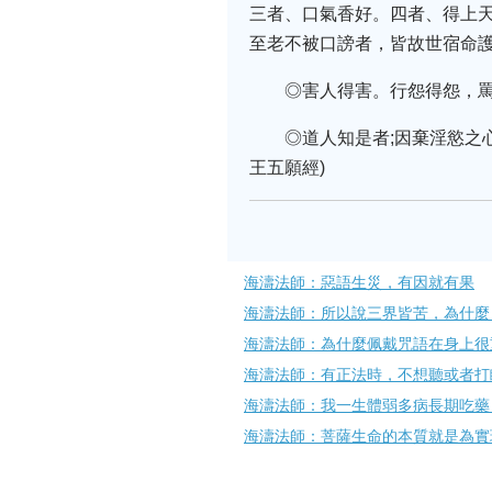
三者、口氣香好。四者、得上
至老不被口謗者，皆故世宿命
◎害人得害。行怨得怨，罵
◎道人知是者;因棄淫慾之
王五願經)
海濤法師：惡語生災，有因就有果
海濤法師：所以說三界皆苦，為什麼
海濤法師：為什麼佩戴咒語在身上很
海濤法師：有正法時，不想聽或者打
海濤法師：我一生體弱多病長期吃藥
海濤法師：菩薩生命的本質就是為實