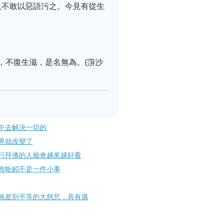
人不敢以惡語污之。今見有從生
，不復生滋，是名無為。(蓱沙
中去解決一切的
界就改變了
行拜佛的人臉會越來越好看
救蚯蚓不是一件小事
無差別平等的大慈悲，具有廣