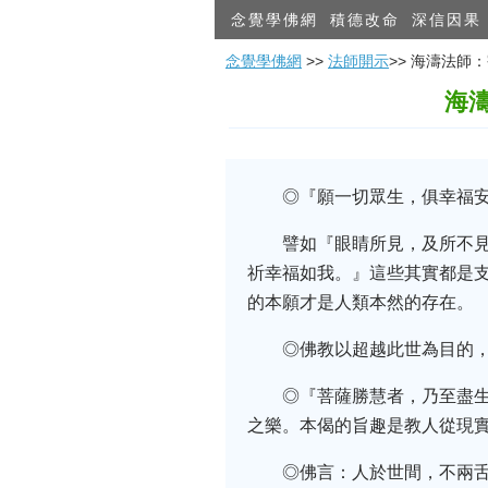
念覺學佛網
積德改命
深信因果
念覺學佛網
>>
法師開示
>> 海濤法
海
◎『願一切眾生，俱幸福安
譬如『眼睛所見，及所不
祈幸福如我。』這些其實都是支
的本願才是人類本然的存在。
◎佛教以超越此世為目的
◎『菩薩勝慧者，乃至盡
之樂。本偈的旨趣是教人從現
◎佛言：人於世間，不兩