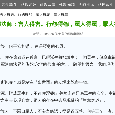
素食護生
戒除邪淫
佛教故事
佛教知識
法師開示
戒殺放生
師：害人得害。行怨得怨，罵人得罵，擊人得擊
濤法師：害人得害。行怨得怨，罵人得罵，擊人
時間:2019/2/26 作者:學佛網編輯阿明
樂，俱平安和樂!』這是釋尊的心愿。
見；住在遠處或在近處；已經誕生將欲誕生；一切眾生，俱享幸
配這個法界的佛陀(永恆的代表)的意志，願望和誓言。我們現
，所以完全就是站在『出世間』的立場來觀察事物。
生死。恆成眾生利，不趣住涅槃!』菩薩永遠只為眾生的安全、幸
實之中去發現真實，從人的存在中去發現佛的『智慧之道』。
舌讒人，不惡口罵人，不妄言綺語，從是得五善。何等五？一者