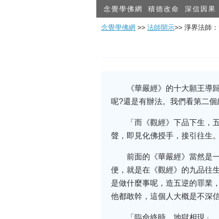
念覺學佛網
積德改命
深信因果
念覺學佛網
>>
法師開示
>> 淨界法師
《華嚴經》的十大願王導
呢?還是有辦法。我們看第二個
「而《觀經》下品下生，
聲，即見化佛授手，接引往生
前面的《華嚴經》當然是
便，就是在《觀經》的九品往
是做什麼事呢，造五逆的罪業
他都敢幹，這個人大概是不深
「臨命終時，地獄相現」