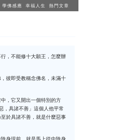
學佛感應
幸福人生
熱門文章
不行，不能修十大願王，怎麼辦
佛，彼即受教稱念佛名，未滿十
當中，它又開出一個特別的方
惡，具諸不善」這個人他平常
乃至於具諸不善，就是什麼惡事
中陰身現前，就是馬上從中陰身