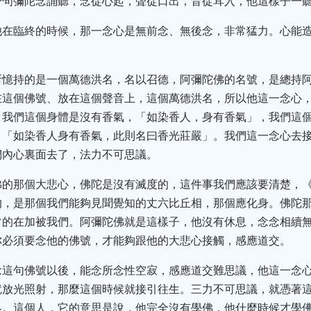
一句彌陀念誦聽，念從心起，聲從口出，音從耳入，他這樣子一
他在臨終的時候，那一念心是無前念、無後念，非常猛力。心能
所憶持的是一個萬德洪名，名以召德，阿彌陀佛的名號，是總持
在這個佛號、放在這個聲音上，這個萬德洪名，所以他這一念心
，我們這個身體是沒有香氣，「如染香人，身有香氣」，我們這
，「如染香人身有香氣，此則名曰香光莊嚴」。我們這一念心去
們內心裏面去了，法力不可思議。
佛的那個大悲心，佛陀是沒有滅度的，這件事我們應該要清楚，
的，是那個我們能夠見聞覺知的丈六比丘相，那個應化身。佛陀
常的在加被我們。阿彌陀佛就是這樣子，他沒有休息，念念相續
你必須要念他的佛號，才能夠跟他的大悲心接觸，感應道交。
念這句佛號以後，能念所念性空寂，感應道交難思議，他這一念
就放光照射，那麼這個時候就接引往生。三力不可思議，就憑著
界。這個人，它的意思是說，他完全沒有學佛，他什麼時候才學