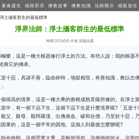
素食護生
戒除邪淫
佛教故事
佛教知識
法師開示
戒殺放生
：淨土攝客群生的最低標準
淨界法師：淨土攝客群生的最低標準
時間:2019/3/5 作者:清風扶露
歸極樂，這是一種大根器修行淨土的方法。有些人說：我的根器
經典它的傳承。
五逆十惡，具諸不善，臨命終時，地獄相現，有善知識，教以念
。」
一個很高的境界，這是一種大乘的善根成熟菩薩所修的。在淨土
生當中，有一個下品下生，這個下品下生是什麼境界呢?「五逆十
，殺父、殺母、殺阿羅漢、出佛身血、破和合僧，乃至於十惡，
信因果的，這是一個平常的因地。這個人到最後怎麼辦呢?
，臨命終時，這個罪業太重，花報就現前，這個地獄的火。這箇