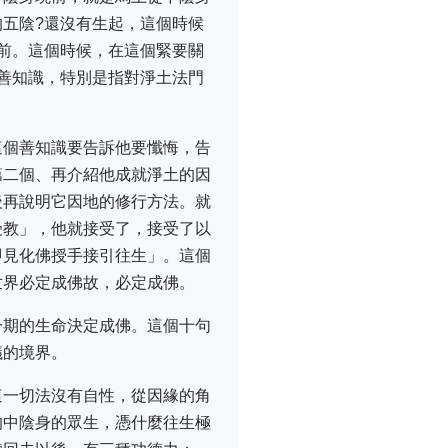
五陰?還沒有生起，這個時候
前。這個時候，在這個緊要關
善知識，特別是指對淨土法門
這個善知識要告訴他要懺悔，告
第二個、再介紹他成就淨土的因
後再說明它因地的修行方法。就
受教」，他就接受了，接受了以
即見化佛授手接引往生」。這個
世界必定成佛故，必定成佛。
一期的生命決定成佛。這個十句
議的境界。
這一切法沒有自性，從因緣的角
的中陰身的眾生，憑什麼往生極