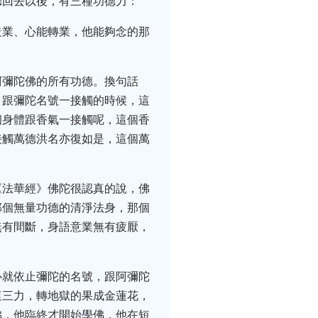
聽回去以後，有三種功德力：
造業、心能轉業，他能夠念的那
阿彌陀佛的所有功德。換句話
，跟彌陀名號一接觸的時候，這
個身體跟香氣一接觸呢，這個香
接觸萬德洪名亦復如是，這個萬
《法華經》佛陀很認真的說，佛
那個無量功德的清淨法身，那個
無有間斷，身語意業無有疲厭，
心就依止彌陀的名號，跟阿彌陀
這三力，轉地獄的果成金蓮花，
佛，他臨終才開始學佛，他在短