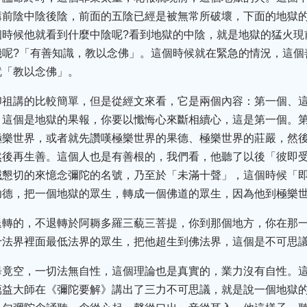
講前陰中陰後陰，前面的五陰已經是被無常所破壞，下面的地獄的
個時候他就看到什麼中陰呢?看到地獄的中陰，就是地獄的猛火現
機呢?「有善知識，教以念佛」。這個時候就在緊急的情況，這個
就「教以念佛」。
印祖講的比較簡單，但是從經文來看，它是兩個內容：第一個、
，這個是地獄的果報，你要以懺悔心來斷相續心，這是第一個。
極樂世界，或者就先讚嘆極樂世界的果德、極樂世界的莊嚴，然
然後再生善。這個人也是有善根的，我們看，他聽了以後「彼即
誠懇切的來憶念彌陀的名號，乃至於「未滿十聲」，這個時候「
功德，把一個地獄的眾生，轉成一個佛道的眾生，因為他到極樂
退轉的，不退轉於阿耨多羅三藐三菩提，你到那個地方，你在那
十法界裡面最低法界的眾生，把他超生到佛法界，這個是不可思
畢竟空，一切法無自性，這個理論也是真實的，業力沒有自性。
蕅益大師在《彌陀要解》講出了三力不可思議，就是說一個地獄