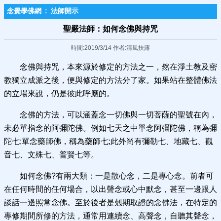
念覺學佛網
:
法師開示
聖嚴法師：如何念佛與持咒
時間:2019/3/14 作者:清風扶露
念佛與持咒，本來源於修定的方法之一，然在淨土教及密
教獨立成派之後，便與修定的方法分了家。如果站在整體佛法
的立場來說，仍是彼此呼應的。
念佛的方法，可以涵蓋念一切佛與一切菩薩的聖號在內，
未必單指念的阿彌陀佛。例如七天之中單念阿彌陀佛，稱為彌
陀七;單念藥師佛，稱為藥師七;此外尚有彌勒七、地藏七、觀
音七、文殊七、普賢七等。
如何念佛?有兩大類：一是散心念，二是專心念。前者可
在任何時間的任何場合，以出聲念或心中默念，甚至一邊跟人
談話一邊照常念佛。至於後者是剋期取證的念佛法，在特定的
專修期間所修的方法，通常用連續念、高聲念，自聽其聲念，