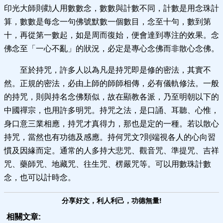
印光大師則勸人用數數念，數數與計數不同，計數是用念珠計
算，數數是每念一句佛號默數一個數目，念至十句，數到第
十，再從第一數起，如是周而復始，便會達到專注的效果。念
佛念至「一心不亂」的狀況，必定是專心念佛而非散心念佛。
至於持咒，許多人以為凡是持咒即是修的密法，其實不
然。正規的密法，必由上師的師師相傳，必有儀軌修法。一般
的持咒，則與持名念佛類似，故在顯教各派，乃至明朝以下的
中國禪宗，也用許多明咒。持咒之法，是口誦、耳聽、心惟，
身口意三業相應，持咒才真得力，那也是定的一種。若以散心
持咒，當然也有功德及感應。持何咒文?則端視各人的心向習
慣及因緣而定。通常的人多持大悲咒、觀音咒、準提咒、吉祥
咒、藥師咒、地藏咒、往生咒、楞嚴咒等。可以用數珠計數
念，也可以計時念。
分享好文，利人利己，功德無量!
相關文章: