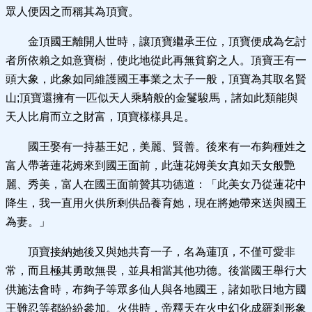
眾人便因之而稱其為頂寶。
金頂國王離開人世時，讓頂寶繼承王位，頂寶便成為乞討
者所依賴之如意寶樹，使此地從此再無貧窮之人。頂寶王有一
頭大象，此象如同維護國王事業之太子一般，頂寶為其取名賢
山;頂寶還擁有一匹似天人乘騎般的金鬘駿馬，諸如此類能與
天人比肩而立之財富，頂寶樣樣具足。
國王娶有一持基王妃，美麗、賢善。後來有一布夠種姓之
富人帶著蓮花姆來到國王面前，此蓮花姆美女真如天女般艷
麗、秀美，富人在國王面前贊其功德道：「此美女乃從蓮花中
降生，我一直用火供所剩供品養育她，現在將她帶來送與國王
為妻。」
頂寶接納她後又與她共育一子，名為蓮頂，不僅可愛非
常，而且極其勇敢無畏，並具相當其他功德。後當國王舉行大
供施法會時，布夠子等眾多仙人與各地國王，諸如歌日地方國
王難忍等都紛紛參加。火供時，帝釋天在火中幻化成羅剎形象