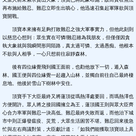
再布施給難忍。難忍立即生出嗔心，他迅速召集起軍隊欲與頂
寶開戰。
頂寶本來擁有足夠打敗難忍之強大軍事實力，但他此刻則
以慈悲心想到：眾生實在可憐!難忍雖為我朋友，但僅僅因貪
執大象就與我瞬間形同陌路，真太過可憐、太過愚痴。他根本
不欲與人相爭，一心只想前往寂靜森林。
後有四位緣覺飛到國王面前，也勸他放下一切，遁入森
林。國王便與四位緣覺一起趨入山林，並獨自前往自己最終棲
息地。他後於雪山下樹林中安住。
頂寶手下大臣最終又將蓮頂從瑪熱澤處要回，而瑪熱澤也
方便開許。眾人將之接回國擁立為王，蓮頂國王則與眾大臣齊
心合力率軍與難忍一決高低。難忍最終失敗而返，而他治下城
市中則正爆發瘟疫、災荒，大眾生活困苦不堪。難忍回來後急
忙與左右商議對策，大臣獻計道：「如我們能獲取頂寶頭上具