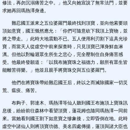
修法，再勿沉溺痛苦之中。」他又向她宣說了無常法門，並要
求她再回瑪熱澤身邊。
難忍國王派來之五位婆羅門最終找到頂寶，並向他索要頭
頂如意寶，國王慨然應允：「你們可隨意砍下我頂上寶物，並
將之帶走。」此時大地震動不已。五人便用利刃割下這具光珍
寶，而當天人從虛空中前來探查時，只見頂寶已渾身鮮血淋
漓。但他以對輪迴眾生所生之悲心，完全壓制住自身痛苦感
受。他最終發願道：「以我布施寶珠之福德力，願所有眾生皆
能離苦得樂。」他並且親手將寶珠交與五位婆羅門。
他們在將寶珠帶給難忍國王后，終以之而滅除國家一切災
荒、瘟疫、痛苦。
布夠子、郭達木、瑪熱澤等仙人聽到國王布施頂上寶珠訊
息後，紛紛前往森林中看望頂寶，蓮花姆也隨同瑪熱澤一同前
來。當她看到國王割下如意寶之慘象後，立即昏倒在地。此時
虛空中諸仙人則將頂寶功德、美名四處傳揚，蓮頂與諸大臣也