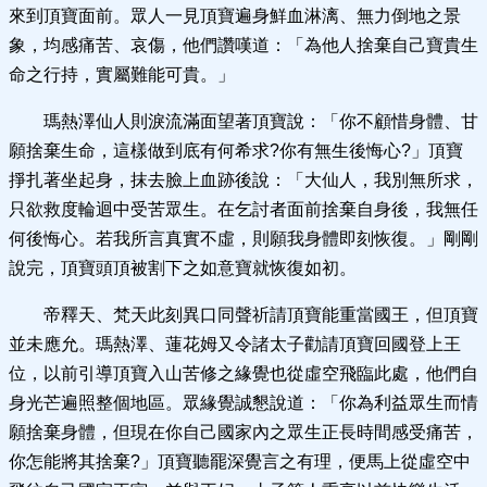
來到頂寶面前。眾人一見頂寶遍身鮮血淋漓、無力倒地之景
象，均感痛苦、哀傷，他們讚嘆道：「為他人捨棄自己寶貴生
命之行持，實屬難能可貴。」
瑪熱澤仙人則淚流滿面望著頂寶說：「你不顧惜身體、甘
願捨棄生命，這樣做到底有何希求?你有無生後悔心?」頂寶
掙扎著坐起身，抹去臉上血跡後說：「大仙人，我別無所求，
只欲救度輪迴中受苦眾生。在乞討者面前捨棄自身後，我無任
何後悔心。若我所言真實不虛，則願我身體即刻恢復。」剛剛
說完，頂寶頭頂被割下之如意寶就恢復如初。
帝釋天、梵天此刻異口同聲祈請頂寶能重當國王，但頂寶
並未應允。瑪熱澤、蓮花姆又令諸太子勸請頂寶回國登上王
位，以前引導頂寶入山苦修之緣覺也從虛空飛臨此處，他們自
身光芒遍照整個地區。眾緣覺誠懇說道：「你為利益眾生而情
願捨棄身體，但現在你自己國家內之眾生正長時間感受痛苦，
你怎能將其捨棄?」頂寶聽罷深覺言之有理，便馬上從虛空中