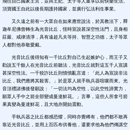
飛往自己國家王宮，並與王妃、太子等人重享以前快樂生活。
頂寶國王自此以後長期護持國家，並廣行弘法利生事業。
又久遠之前有一大眾自在如來應世說法，於其教法下，釋
迦牟尼佛曾轉生為光音比丘，恆時宣說甚深空性法門，且身相
莊嚴、戒律清淨，具有遠超凡夫等持、智慧之功德，太子等眾
人都對他恭敬愛戴。
光音比丘後得知有一千比丘對自己生起嫉妒心，而王子又
勸說五千餘人在光音比丘前聽法，光音比丘就對這五千人宣講
甚深空性法。一千狡詐比丘則憤憤亂言道：「此人為宣說非法
比丘，我們應將其殺害。」於是眾人就手執兵器喧嚷而來。光
音頂禮諸佛後發願說：「一切法均為空性，以此空性諦實力，
願眾人手中之箭全部變成曼達鮮花。」言畢，這些人所拿弓箭
果真變為曼達鮮花，且大地亦開始震動。
手執兵器之比丘都感恐懼，同時亦覺稀有，他們都不敢再
靠近光音比丘，並用上百匹布供養他，還要求他為他們傳講空