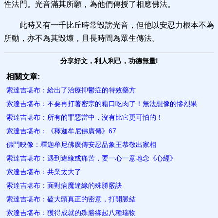
性法門。光音滿其所願，為他們傳授了相應佛法。
此時又有一千比丘時常毀謗光音，但他以安忍力根本不為
所動，亦不為其毀壞，且長時間為眾生傳法。
分享好文，利人利己，功德無量!
相關文章:
索達吉堪布：給出了治療抑鬱症的特效藥方
索達吉堪布：不要再打著密宗的藉口吃肉了！無法想像的慘烈果
索達吉堪布：所有的罪惡當中，沒有比它更可怕的！
索達吉堪布：《釋迦牟尼佛廣傳》67
佛門映像：釋迦牟尼佛廣傳安忍品象王恭敬出家相
索達吉堪布：遇到違緣或痛苦，要一心一意地念《心經》
索達吉堪布：共業太大了
索達吉堪布：面對病魔違緣的殊勝竅訣
索達吉堪布：磕大頭真正的密意，打開脈結
索達吉堪布：獲得成就的殊勝緣起八種瑞物