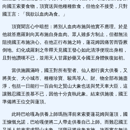
向國王索要食物，頂寶送與他種種飲食，但他全不接受，只對
國王言：「我欲以血肉為食。」
頂寶聞言心中暗想：將別人血肉布施與他實不應理。於是
他就答應羅剎向其布施自身血肉。眾人雖多方制止，但都無法
阻撓國王布施決心。在他正行布施之時，蓮花姆因痛苦而昏厥
倒地。幻化成羅剎之帝釋天見國王發心如此清淨便現出身相，
且對他讚嘆不已，並用天人甘露妙藥又令國王身體恢復如初。
當供施圓滿時，國王對所有聖者、仙人都行廣大供養，又
將美女、大小城市、種種珍寶、駿馬等人、財、物全部布施盡
淨，包括一日能行一百由旬之賢山大象也送與梵天車大臣，這
讓難忍國王羨慕不已，因他十分貪執此象。結束供施後，國王
準備將王位交與蓮頂。
此時巴哈嘎為供養上師瑪熱澤前來索要蓮花姆與蓮頂，國
王慷慨允諾，巴哈嘎便將二人帶走供養自己上師。而難忍國王
又派人前來索求賢山大象，頂寶已將此象布施，故而實在無法