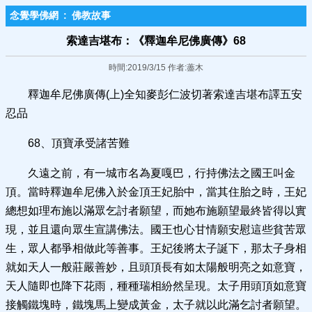
念覺學佛網
:
佛教故事
索達吉堪布：《釋迦牟尼佛廣傳》68
時間:2019/3/15 作者:藎木
釋迦牟尼佛廣傳(上)全知麥彭仁波切著索達吉堪布譯五安
忍品
68、頂寶承受諸苦難
久遠之前，有一城市名為夏嘎巴，行持佛法之國王叫金
頂。當時釋迦牟尼佛入於金頂王妃胎中，當其住胎之時，王妃
總想如理布施以滿眾乞討者願望，而她布施願望最終皆得以實
現，並且還向眾生宣講佛法。國王也心甘情願安慰這些貧苦眾
生，眾人都爭相做此等善事。王妃後將太子誕下，那太子身相
就如天人一般莊嚴善妙，且頭頂長有如太陽般明亮之如意寶，
天人隨即也降下花雨，種種瑞相紛然呈現。太子用頭頂如意寶
接觸鐵塊時，鐵塊馬上變成黃金，太子就以此滿乞討者願望。