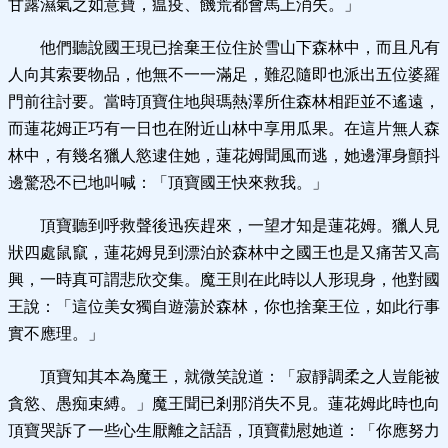
甘露濕氣之如意寶，瘟疫、饑荒都會馬上消失。」
他們聽說國王現已捨棄王位住於雪山下森林中，而且凡有
人向其索要物品，他無不一一滿足，難忍隨即也派出五位婆羅
門前往討要。當時頂寶住地與瑪熱澤所住森林相距並不遙遠，
而蓮花姆正巧有一日也在附近山林中享用瓜果。在這片無人森
林中，有幾名獵人慾逮住她，蓮花姆聞風而逃，她邊渾身顫抖
邊驚恐不已地叫喊：「頂寶國王快來救我。」
頂寶聽到呼救聲後迅疾趕來，一望才知是蓮花姆。獵人見
狀四處鼠竄，蓮花姆見到漂泊於森林中之國王也是又痛苦又高
興，一時真可謂悲欣交集。魔王則在此時以人形現身，他對國
王說：「這位美女獨自遊蕩於森林，你也捨棄王位，如此行事
實不應理。」
頂寶知其本為魔王，就微笑說道：「寂靜調柔之人豈能被
貪慾、愚痴束縛。」魔王聞已剎那消失不見。蓮花姆此時也向
頂寶哭訴了一些心生厭離之話語，頂寶勸慰她道：「你應努力