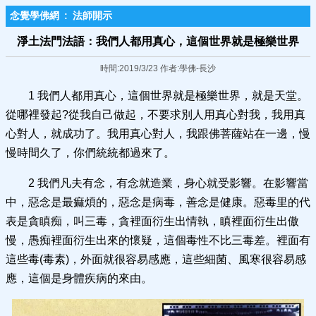
念覺學佛網
:
法師開示
淨土法門法語：我們人都用真心，這個世界就是極樂世界
時間:2019/3/23 作者:學佛-長沙
1 我們人都用真心，這個世界就是極樂世界，就是天堂。
從哪裡發起?從我自己做起，不要求別人用真心對我，我用真
心對人，就成功了。我用真心對人，我跟佛菩薩站在一邊，慢
慢時間久了，你們統統都過來了。
2 我們凡夫有念，有念就造業，身心就受影響。在影響當
中，惡念是最痲煩的，惡念是病毒，善念是健康。惡毒里的代
表是貪瞋痴，叫三毒，貪裡面衍生出情執，瞋裡面衍生出傲
慢，愚痴裡面衍生出來的懷疑，這個毒性不比三毒差。裡面有
這些毒(毒素)，外面就很容易感應，這些細菌、風寒很容易感
應，這個是身體疾病的來由。