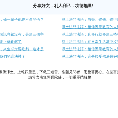
分享好文，利人利己，功德無量!
，修一輩子他也不會開悟？
淨土法門法語：自覺、覺他、覺行
淨土法門法語：相信因果教育的人
個訊息都沒有，是這三個字
淨土法門法語：真修行就修這三樁
馬上就化解了
淨土法門法語：在日常生活當中沒
，來生必定要吃虧，這才是
淨土法門法語：相信因果教育的人
我們的護法神？
淨土法門法語：這是接受佛法最好
嚴佛淨土。上報四重恩，下救三道苦。惟願見聞者，悉發菩提心。在世富
請常念南無阿彌陀佛，一切重罪悉解脫！