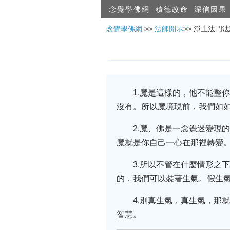
念覺學佛網
積德改命
深信因果
念覺學佛網
>>
法師開示
>> 淨土法門
1.魔是這樣的，他不能整
沒有。所以魔境現前，我們如
2.魔、佛是一念覺迷變現
魔就是你自己一心在那裡轉變
3.所以不管在什麼情形之
的，我們可以裝著生氣。假生
4.別真生氣，真生氣，那
智慧。