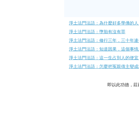
淨土法門法語：為什麼好多學佛的人
淨土法門法語：墮胎有沒有罪
淨土法門法語：修行三年，三十年連
淨土法門法語：知道因果，這個事情
淨土法門法語：這一生占別人的便宜
淨土法門法語：怎麼把冤親債主變成
即以此功德，莊