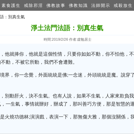
素食護生
戒除邪淫
佛教故事
佛教知識
法師開示
戒殺放生
法語：別真生氣
淨土法門法語：別真生氣
時間:2019/2/26 作者:虛勉居士
你，他就捧你，他就是這個性情，只要你如如不動，你不怕他，
如不動，不被它所動，我們不會遭難。
的境界，你一念覺，外面統統是佛;一念迷，外頭統統是魔。說穿
。
下，別動肝火，決不生氣。也有人說，如果不生氣，人家來欺負我
氣，一生氣，事情就辦好，辦成了，那叫善巧方便，那是智慧的
就是火燒功德林;演演戲，表演一下，那無傷大雅，那個沒關係，