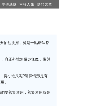
學佛感應
幸福人生
熱門文章
不要怕他挑撥，魔是一點辦法都
了，真正外境無佛亦無魔，佛與
，得寸進尺呢?這個情形是有
運用。
我們要善於運用，善於運用就是