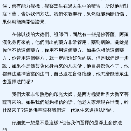
候，佛有能力觀機，觀察眾生在過去生中的積習，所以他能對
症下藥，告訴我們方法。我們依教奉行，果然就能夠斷煩惱，
果然就能夠開悟證果。
在佛以後的大德們、祖師們，固然有一些是佛菩薩、阿羅
漢化身再來的，他們開出的藥方非常管用，藥到病除。關鍵是
你信不信這個藥方，你用不用這個藥方。如果你相信這個藥
方，你肯用這個藥方，就一定能治好你的病。但是我們煺一步
說，如果不是佛菩薩化身再來的凡夫僧，他自身都保不了，他
都無法選擇適當的法門，自己還在盲修瞎練，他怎麼能替眾生
去選擇法門呢?
我們大家非常熟悉的印光大師，是西方極樂世界大勢至菩
薩再來的。如果我們能夠相信的話，他老人家示現在世間，幹
什麼來了?這是佛菩薩替我們這一代眾生來選擇法門的。
仔細想一想是不是這樣?他替我們選擇的是淨土念佛法
門。