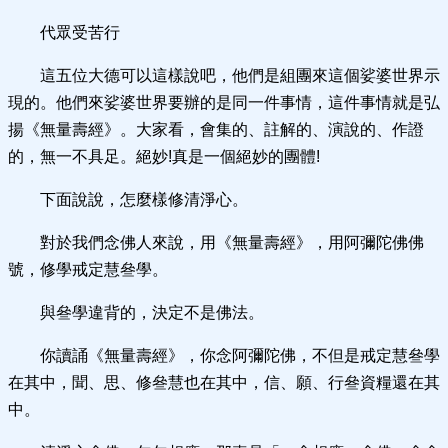
代眾受苦行
這五位大德可以這樣說吧，他們是組團來這個娑婆世界示
現的。他們來娑婆世界要辦的是同一件事情，這件事情就是弘
揚《無量壽經》。大家看，會集的、註解的、演說的、作證
的，無一不具足。絕妙!真是一個絕妙的團體!
下面說說，怎麼樣修清淨心。
對於我們念佛人來說，用《無量壽經》，用阿彌陀佛佛
號，修學戒定慧叄學。
與叄學違背的，決定不是佛法。
你讀誦《無量壽經》，你念阿彌陀佛，不但是戒定慧叄學
在其中，聞、思、修叄慧也在其中，信、願、行叄資糧還在其
中。