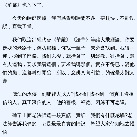
《華嚴》也放下了。
今天的時節因緣，我們感覺到時間不多，要趕快，不能耽
誤，直截了當。
我們取這部經代替《華嚴》《法華》等諸大乘經論。你要
走我的老路子，像我那樣，你找一輩子，未必會找到。我很幸
運，找到了門路。找到以後，就捨棄了一切經教。雖捨棄，還
有人逼我，要求我講這個，要求我講那個。實在不得已，滿他
們的願，這都叫打閒岔。所以，念佛真實利益，的確是太難太
難。
佛法的承傳，到哪裡去找人?找不到!找不到一個真正肯相
信的人。真正深信的人，他的善根、福德、因緣不可思議。
聽了上面老法師這一段真話、實話，我們有什麼感觸?老
法師告訴我們的，都是最最真實的情況，希望大家仔細地去體
悟。