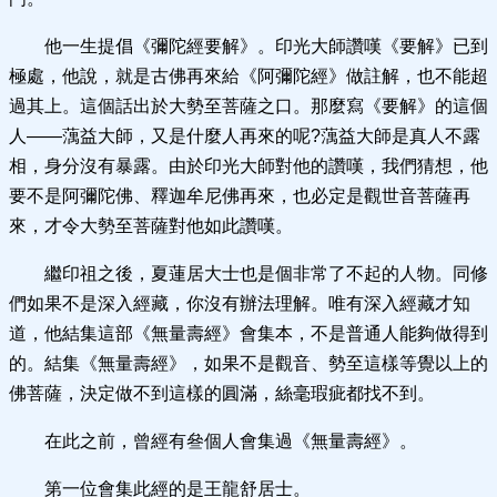
他一生提倡《彌陀經要解》。印光大師讚嘆《要解》已到
極處，他說，就是古佛再來給《阿彌陀經》做註解，也不能超
過其上。這個話出於大勢至菩薩之口。那麼寫《要解》的這個
人——蕅益大師，又是什麼人再來的呢?蕅益大師是真人不露
相，身分沒有暴露。由於印光大師對他的讚嘆，我們猜想，他
要不是阿彌陀佛、釋迦牟尼佛再來，也必定是觀世音菩薩再
來，才令大勢至菩薩對他如此讚嘆。
繼印祖之後，夏蓮居大士也是個非常了不起的人物。同修
們如果不是深入經藏，你沒有辦法理解。唯有深入經藏才知
道，他結集這部《無量壽經》會集本，不是普通人能夠做得到
的。結集《無量壽經》，如果不是觀音、勢至這樣等覺以上的
佛菩薩，決定做不到這樣的圓滿，絲毫瑕疵都找不到。
在此之前，曾經有叄個人會集過《無量壽經》。
第一位會集此經的是王龍舒居士。