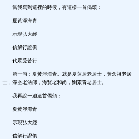
當我寫到這裡的時候，有這樣一首偈頌：
夏黃淨海青
示現弘大經
信解行證俱
代眾受苦行
第一句：夏黃淨海青。就是夏蓮居老居士，黃念祖老居
士，淨空老法師，海賢老和尚，劉素青老居士。
我再說一遍這首偈頌：
夏黃淨海青
示現弘大經
信解行證俱