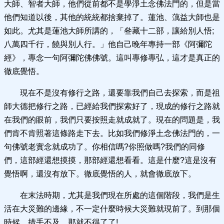
大師、智者大師，他們從前都不是學淨土念佛法門的，但是當
他們知道以後，其他的統統都捨棄掉了。蓮池、蕅益大師也是
如此。尤其是蓮池大師所講的，「叄藏十二部，讓給別人悟;
八萬四千行，饒與別人行。」他自己晚年專持一部《阿彌陀
經》，專念一句阿彌陀佛佛號。這叫專修專弘，這才是真正的
徹底覺悟。
現在不是沒有修行之路，還要靠我們自己去探索，而是祖
師大德把修行之路，已經給我們探索好了，現成的修行之路就
在我們的眼前，我們只要按照走就成就了。現在的問題是，我
們肯不肯照著這條路走下去。比如我們修淨土念佛法門的，一
句佛號老實念就成功了。你相信嗎?你照做嗎?我們的同修
們，這部經還想摸摸，那部經還想看看。這是什麼?這是沒有
覺悟啊，還沒有放下。徹底覺悟的人，就會徹底放下。
在末法時期，尤其是我們現在所處的這個階段，我們是生
活在大災難的邊緣，不一定什麼時候大災難就現前了。到那個
時候，措手不及，那就不得了了!