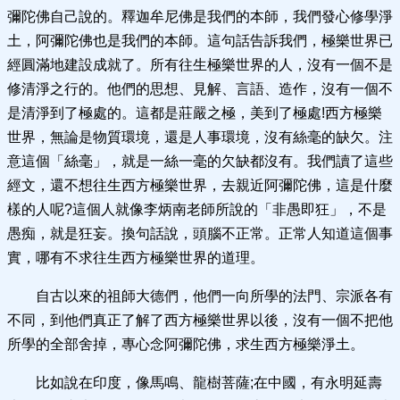
彌陀佛自己說的。釋迦牟尼佛是我們的本師，我們發心修學淨
土，阿彌陀佛也是我們的本師。這句話告訴我們，極樂世界已
經圓滿地建設成就了。所有往生極樂世界的人，沒有一個不是
修清淨之行的。他們的思想、見解、言語、造作，沒有一個不
是清淨到了極處的。這都是莊嚴之極，美到了極處!西方極樂
世界，無論是物質環境，還是人事環境，沒有絲毫的缺欠。注
意這個「絲毫」，就是一絲一毫的欠缺都沒有。我們讀了這些
經文，還不想往生西方極樂世界，去親近阿彌陀佛，這是什麼
樣的人呢?這個人就像李炳南老師所說的「非愚即狂」，不是
愚痴，就是狂妄。換句話說，頭腦不正常。正常人知道這個事
實，哪有不求往生西方極樂世界的道理。
自古以來的祖師大德們，他們一向所學的法門、宗派各有
不同，到他們真正了解了西方極樂世界以後，沒有一個不把他
所學的全部舍掉，專心念阿彌陀佛，求生西方極樂淨土。
比如說在印度，像馬鳴、龍樹菩薩;在中國，有永明延壽