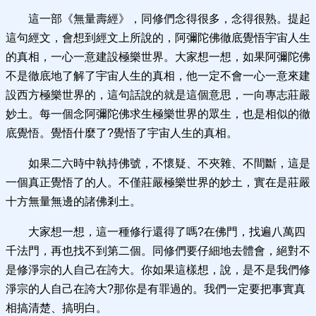
這一部《無量壽經》，同修們念得很多，念得很熟。提起
這句經文，會想到經文上所說的，阿彌陀佛徹底覺悟宇宙人生
的真相，一心一意建設極樂世界。大家想一想，如果阿彌陀佛
不是徹底地了解了宇宙人生的真相，他一定不會一心一意來建
設西方極樂世界的，這句話說的就是這個意思，一向專志莊嚴
妙土。每一個念阿彌陀佛求生極樂世界的眾生，也是相似的徹
底覺悟。覺悟什麼了?覺悟了宇宙人生的真相。
如果二六時中執持佛號，不懷疑、不夾雜、不間斷，這是
一個真正覺悟了的人。不僅莊嚴極樂世界的妙土，實在是莊嚴
十方無量無邊的諸佛剎土。
大家想一想，這一種修行還得了嗎?在佛門，找遍八萬四
千法門，再也找不到第二個。同修們要仔細地去體會，絕對不
是修淨宗的人自己在誇大。你如果這樣想，說，是不是我們修
淨宗的人自己在誇大?那你是有罪過的。我們一定要把事實真
相搞清楚、搞明白。