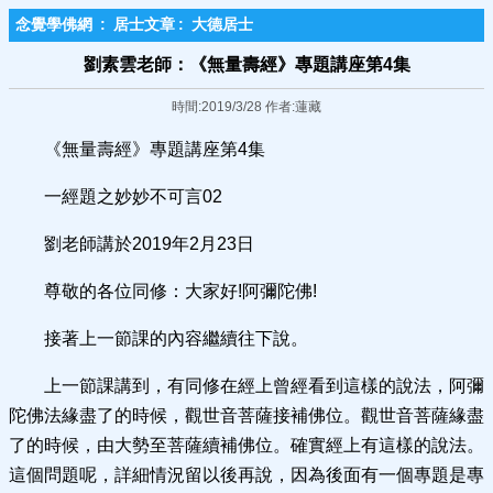
念覺學佛網
:
居士文章
:
大德居士
劉素雲老師：《無量壽經》專題講座第4集
時間:2019/3/28 作者:蓮藏
《無量壽經》專題講座第4集
一經題之妙妙不可言02
劉老師講於2019年2月23日
尊敬的各位同修：大家好!阿彌陀佛!
接著上一節課的內容繼續往下說。
上一節課講到，有同修在經上曾經看到這樣的說法，阿彌
陀佛法緣盡了的時候，觀世音菩薩接補佛位。觀世音菩薩緣盡
了的時候，由大勢至菩薩續補佛位。確實經上有這樣的說法。
這個問題呢，詳細情況留以後再說，因為後面有一個專題是專