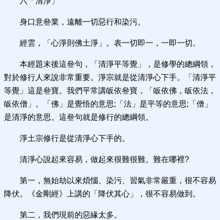
六「清淨」
身口意叄業，遠離一切惡行和染污。
經雲，「心淨則佛土淨」。表一切即一，一即一切。
本經題末後這叄句，「清淨平等覺」，是修學的總綱領，
對於修行人來說非常重要。淨宗就是從清淨心下手。「清淨平
等覺」這是叄寶。我們平常講皈依叄寶，「皈依佛，皈依法，
皈依僧」。「佛」是覺悟的意思;「法」是平等的意思;「僧」
是清淨的意思。這叄句就是修行的總綱領。
淨土宗修行是從清淨心下手的。
清淨心說起來容易，做起來很難很難。難在哪裡?
第一，無始劫以來煩惱、染污、習氣非常嚴重，很不容易
降伏。《金剛經》上講的「降伏其心」，很不容易做到。
第二，我們現前的惡緣太多。