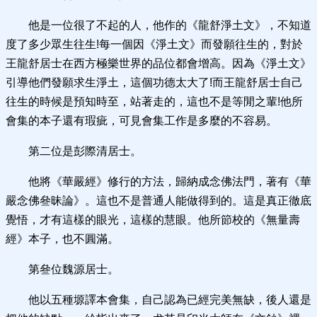
他是一位很了不起的人，他作的《龍舒淨土文》，不知道
度了多少眾生往生!每一個因《淨土文》而發願往生的，對於
王龍舒居士在西方極樂世界的品位都會增高。因為《淨土文》
引導他們發願求生淨土，這個功德太大了!而王龍舒居士自己
往生的時候是預知時至，站著走的，這也不是等閒之輩!他所
會集的本子還有瑕疵，可見會集工作是多麼的不容易。
第二位是彭際清居士。
他將《華嚴經》修行的方法，歸納成念佛法門，著有《華
嚴念佛叄昧論》。這也不是普通人能做得到的。這是真正徹底
覺悟，才有這樣的眼光，這樣的慧眼。他所節校的《無量壽
經》本子，也不圓滿。
第叄位魏源居士。
他以五種塬譯本會集，自己認為已經完美無缺，後人還是