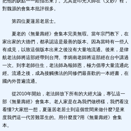
把他的缺點一一給指出來了。尤其是印光大師在《文鈔》裡，
對魏源的會集本批評很多。
第四位夏蓮居老居士。
夏老的《無量壽經》會集本完美無瑕。當年宗門教下，在
家出家的大德們，都承認這是最善的版本。因為當時有一些人
有成見，以致這個版本出來之後沒有大量地流通。後來，是律
航老法師將這部經帶到台灣。李炳南老師將這部經在台中講過
一次。到李老師往生，老法師為報師恩，極力倡導大量流通此
經。流通之後，成為接觸佛法的同修們最喜歡的一本經書，在
國內外普遍流通。
從2010年開始，老法師放下所有的大經大論，專弘這一
部《無量壽經》會集本。老人家是在為我們做榜樣，我們看沒
看懂?大家想一想，夏蓮居老居士到這個世間來做什麼?是來
度我們這一代苦難眾生的。用什麼度?用《無量壽經》會集
本。