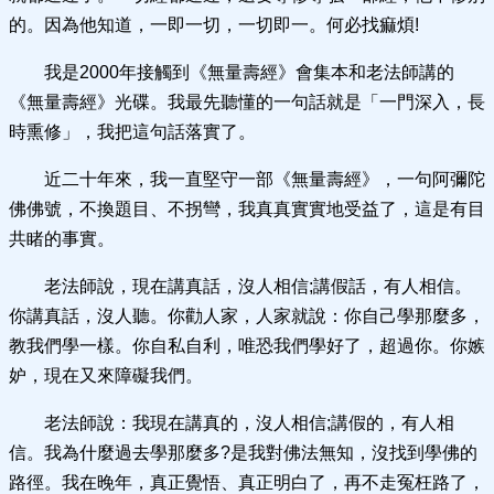
的。因為他知道，一即一切，一切即一。何必找痲煩!
我是2000年接觸到《無量壽經》會集本和老法師講的
《無量壽經》光碟。我最先聽懂的一句話就是「一門深入，長
時熏修」，我把這句話落實了。
近二十年來，我一直堅守一部《無量壽經》，一句阿彌陀
佛佛號，不換題目、不拐彎，我真真實實地受益了，這是有目
共睹的事實。
老法師說，現在講真話，沒人相信;講假話，有人相信。
你講真話，沒人聽。你勸人家，人家就說：你自己學那麼多，
教我們學一樣。你自私自利，唯恐我們學好了，超過你。你嫉
妒，現在又來障礙我們。
老法師說：我現在講真的，沒人相信;講假的，有人相
信。我為什麼過去學那麼多?是我對佛法無知，沒找到學佛的
路徑。我在晚年，真正覺悟、真正明白了，再不走冤枉路了，