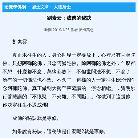
念覺學佛網
:
居士文章
:
大德居士
劉素云：成佛的秘訣
時間:2019/1/26 作者:懺悔萬惡
劉素雲
真正求往生的人，身心世界一定要放下，心裡只有阿彌陀
佛，只想阿彌陀佛，只念阿彌陀佛。除阿彌陀佛之外，什麼都
不想，什麼都不念，萬緣都放下。不但世間法不想、不念了，
所有的一切佛法也不想、不念了，這樣的人一定往生!念什麼?
念阿彌陀佛。真正做到大勢至菩薩講的「淨念相繼」，覺明妙
行菩薩講的「不懷疑、不夾雜、不間斷」。你做到了這幾條，
你決定往生不退成佛!
成佛的秘訣就是專修。
如果說有秘訣，這秘訣是什麼呢?就是專修。