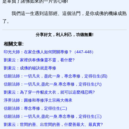
是辜負了諸佛如來的一片苦心哪!
我們這一生遇到這部經、這個法門，是你成佛的機緣成熟
了。
分享好文，利人利己，功德無量!
相關文章:
印光大師：在家念佛人如何閉關專修？（447-448）
劉素云：家裡供奉佛像靈不靈，看什麼?
劉素云：成佛的秘訣就是專修
信願法師：一切凡夫，盡此一身，專念專修，定得往生(四)
信願法師：一切凡夫,盡此一身,專念專修，定得往生(六)
劉素云：為了穿一件貂皮大衣，就可以這麼殘忍嗎?
淨界法師：圓修和專修淨土宗兩大傳承
信願法師：專念專修，定得往生(二)
信願法師：一切凡夫,盡此一身,專念專修，定得往生(三)
劉素云：世間的善、出世間的善，什麼善最大、最真實?