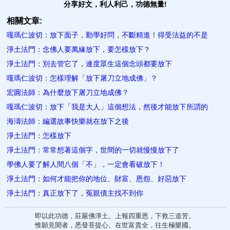
分享好文，利人利己，功德無量!
相關文章:
嘎瑪仁波切：放下面子，勤學好問，不斷精進！得受法益的不是
淨土法門：念佛人要萬緣放下，要怎樣放下？
淨土法門：別去管它了，連度眾生這個念頭都要放下
嘎瑪仁波切：怎樣理解「放下屠刀立地成佛」？
宏圓法師：為什麼放下屠刀立地成佛？
嘎瑪仁波切：放下「我是大人」這個想法，然後才能放下所謂的
海濤法師：編選故事快樂就在放下之後
淨土法門：怎樣放下
淨土法門：常常想著這個字，世間的一切就慢慢放下了
學佛人要了解人間八個「不」，一定會看破放下！
淨土法門：如何才能把你的地位、財富、恩怨、好惡放下
淨土法門：真正放下了，冤親債主找不到你
即以此功德，莊嚴佛淨土。上報四重恩，下救三道苦。
惟願見聞者，悉發菩提心。在世富貴全，往生極樂國。