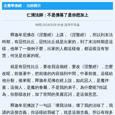
念覺學佛網
:
法師開示
仁清法師：不是佛落了是你想加上
時間:2019/3/29 作者:清淨平等蓮
釋迦牟尼佛在《涅槃經》上講，《涅槃經》，所以到末法
時期，有惡性比丘，惡性比丘就是出家的，到了末法時期是這
樣，他舉了一個例子麼，出家的人都這樣做，都這樣沒有智
慧，何況是在家的呢。
就是有惡性比丘，要改我這個經，要改《涅槃經》，怎麼
改呢，前後著中，把前後的內容搞到中間，中著前後。這樣給
他分裂，後來呢，釋迦牟尼佛在經上說，如此惡人，是魔伴
黨，這個人，是魔的眷屬，不是我的弟子。為什麼呢?你認
為，你那樣改好，加了世間的美麗言詞，是這個意思。
釋迦牟尼佛說了一句話「壞我法味」壞了我的法味了，我
講的這個含義，你這樣給我破了，就是這個含義。所以有很多