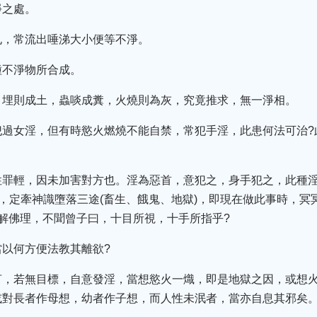
淨之處。
孔，常流出唾涕大小便等不淨。
種不淨物所合成。
，埋則成土，蟲啖成糞，火燒則為灰，究竟推求，無一淨相。
過女淫，但有時慾火燃燒不能自禁，常犯手淫，此患何法可治?
性罪輕，因未加害對方也。淫為惡首，意犯之，身手犯之，此種
行，定牽神識墮落三途(畜生、餓鬼、地獄)，即現在做此事時，
解佛理，不聞曾子曰，十目所視，十手所指乎?
以何方便法教其離欲?
言，若無目標，自意發淫，當想慾火一熾，即是地獄之因，或想
或對長者作母想，幼者作子想，而人性未泯者，當亦自息其邪矣