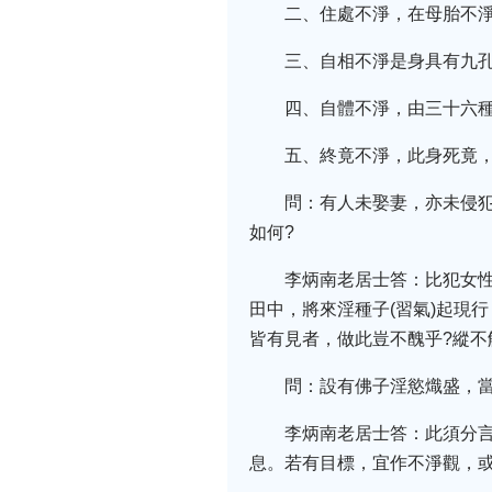
二、住處不淨，在母胎不
三、自相不淨是身具有九
四、自體不淨，由三十六
五、終竟不淨，此身死竟
問：有人未娶妻，亦未侵犯
如何?
李炳南老居士答：比犯女
田中，將來淫種子(習氣)起現
皆有見者，做此豈不醜乎?縱不
問：設有佛子淫慾熾盛，當
李炳南老居士答：此須分
息。若有目標，宜作不淨觀，