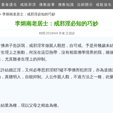
素食護生
戒除邪淫
佛教故事
佛教知識
法師開示
戒殺放生
>> 李炳南老居士：戒邪淫必知的巧妙
李炳南老居士：戒邪淫必知的巧妙
時間:2019/4/4 作者:王習訓
有佛弟子告訴我，戒邪淫常做親人觀想，自可戒。予是卅幾歲未
有生理上之衝動，何況在這亞熱帶，沒有相當佛學境界的我，雖
法，尤其難者生理上的抑制。
原許結婚正淫，又何必專思邪淫耶?縱不學佛而犯邪淫，亦為道德
劫，真聰明人，自能抑制。人云作親人觀，不過方法之一種，此
去結業為種，現以父母之精血為種。