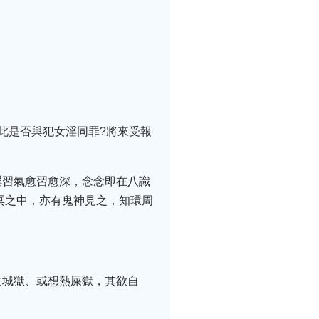
此是否與犯女淫同罪?將來受報
淫習氣愈習愈深，念念即在八識
冥冥之中，亦有鬼神見之，知環周
火城獄、或想熱屎獄，其欲自
。