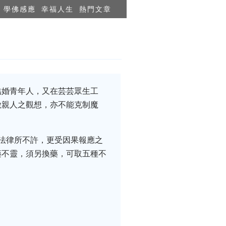
學佛感應
幸福人生
熱門文章
結婚青年人，又在芸芸眾生工
做親人之觀想，亦不能克制魔
法律所不許，更受因果報應之
藥不靈，須另換藥，可取五種不