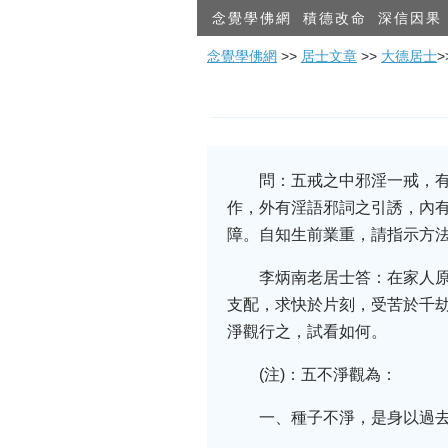
念覺學佛網
積德改命
深信因果
念覺學佛網
>>
居士文章
>>
大德居士
問：五戒之中邪淫一戒，
作，外有淫語邪詞之引誘，內
障。自知生前業重，請指示方
李炳南老居士答：在家人
支配，求快於片刻，受苦於千
淨觀行之，試看如何。
(注)：五不淨觀為：
一、種子不淨，是身以過