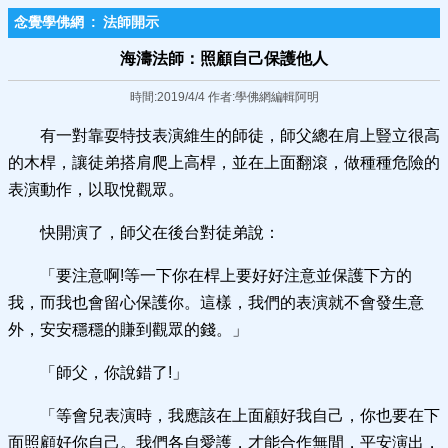
念覺學佛網
:
法師開示
海濤法師：照顧自己保護他人
時間:2019/4/4 作者:學佛網編輯阿明
有一對靠耍特技表演維生的師徒，師父總在肩上豎立很高
的木桿，讓徒弟搭肩爬上高桿，並在上面翻滾，做種種危險的
表演動作，以取悅觀眾。
快開演了，師父在後台對徒弟說：
「要注意啊!等一下你在桿上要好好注意並保護下方的
我，而我也會留心保護你。這樣，我們的表演就不會發生意
外，安安穩穩的賺到觀眾的錢。」
「師父，你說錯了!」
「等會兒表演時，我應該在上面顧好我自己，你也要在下
面照顧好你自己。我們各自愛護，才能合作無間，平安演出，