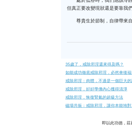
處於低谷時，我們應該冷
但真正要改變現狀還是要靠我
尊貴生於節制，自律帶來自
35歲了，戒除邪淫還來得及嗎？
如能成功徹底戒除邪淫，必然會後福
戒除邪淫：肉體，不過是一個巨大的
戒除邪淫，好好學佛內心獲得清淨
戒除邪淫，恢復腎氣的超級方法
磁場共振：戒除邪淫，讓你本能地對
即以此功德，莊