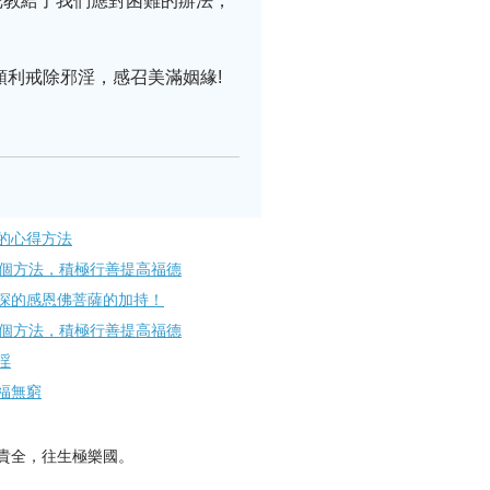
陀教給了我們應對困難的辦法，
順利戒除邪淫，感召美滿姻緣!
的心得方法
8個方法，積極行善提高福德
深的感恩佛菩薩的加持！
8個方法，積極行善提高福德
淫
福無窮
貴全，往生極樂國。