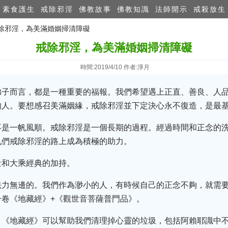
素食護生
戒除邪淫
佛教故事
佛教知識
法師開示
戒殺放生
戒除邪淫，為美滿婚姻掃清障礙
戒除邪淫，為美滿婚姻掃清障礙
時間:2019/4/10 作者:淨月
弟子而言，都是一種重要的福報。我們希望遇上正直、善良、人
的人。要想感召美滿姻緣，戒除邪淫並下定決心永不復造，是最
不是一帆風順。戒除邪淫是一個長期的過程。經過時間和正念的
兄們戒除邪淫的路上成為積極的助力。
量和大乘經典的加持。
法力無邊的。我們作為渺小的人，有時候自己的正念不夠，就需
卷《地藏經》+《觀世音菩薩普門品》。
。《地藏經》可以幫助我們清理掉心靈的垃圾，包括阿賴耶識中