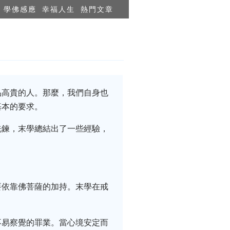
學佛感應
幸福人生
熱門文章
品高貴的人。那麼，我們自身也
基本的要求。
洗鍊，末學總結出了一些經驗，
要依靠佛菩薩的加持。末學在戒
不易察覺的罪業。當心境安定而