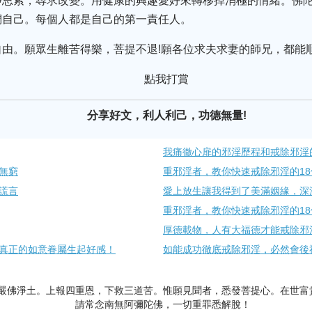
靜思索，尋求改變。用健康的興趣愛好來轉移掉消極的情緒。佛
們自己。每個人都是自己的第一責任人。
由。願眾生離苦得樂，菩提不退!願各位求夫求妻的師兄，都能
點我打賞
分享好文，利人利己，功德無量!
我痛徹心扉的邪淫歷程和戒除邪淫
無窮
重邪淫者，教你快速戒除邪淫的1
謊言
愛上放生讓我得到了美滿姻緣，深
重邪淫者，教你快速戒除邪淫的1
厚德載物，人有大福德才能戒除邪
真正的如意眷屬生起好感！
如能成功徹底戒除邪淫，必然會後
嚴佛淨土。上報四重恩，下救三道苦。惟願見聞者，悉發菩提心。在世富
請常念南無阿彌陀佛，一切重罪悉解脫！