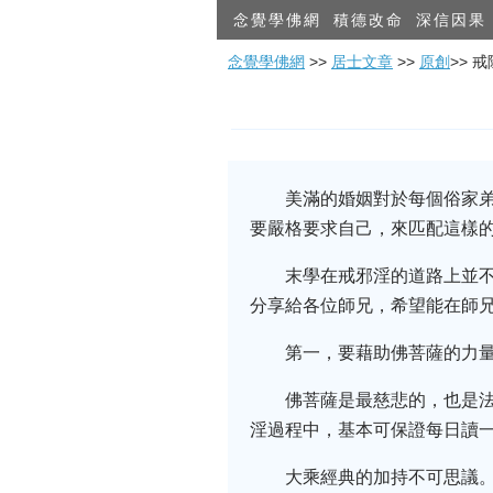
念覺學佛網
積德改命
深信因果
念覺學佛網
>>
居士文章
>>
原創
>> 
美滿的婚姻對於每個俗家
要嚴格要求自己，來匹配這樣
末學在戒邪淫的道路上並
分享給各位師兄，希望能在師
第一，要藉助佛菩薩的力
佛菩薩是最慈悲的，也是
淫過程中，基本可保證每日讀一
大乘經典的加持不可思議