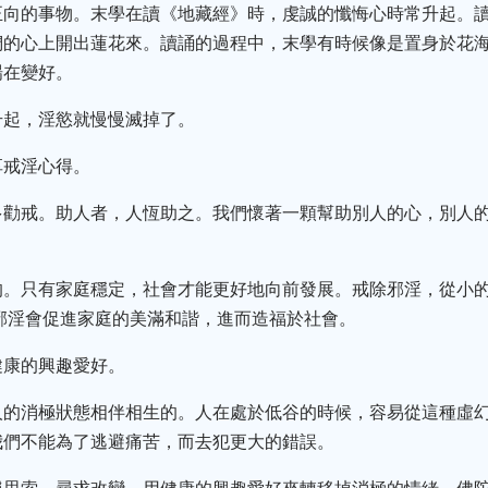
正向的事物。末學在讀《地藏經》時，虔誠的懺悔心時常升起。
們的心上開出蓮花來。讀誦的過程中，末學有時候像是置身於花
場在變好。
升起，淫慾就慢慢滅掉了。
享戒淫心得。
多勸戒。助人者，人恆助之。我們懷著一顆幫助別人的心，別人
的。只有家庭穩定，社會才能更好地向前發展。戒除邪淫，從小
邪淫會促進家庭的美滿和諧，進而造福於社會。
健康的興趣愛好。
人的消極狀態相伴相生的。人在處於低谷的時候，容易從這種虛
我們不能為了逃避痛苦，而去犯更大的錯誤。