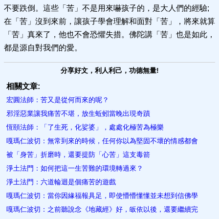
不要跌倒。這些「苦」不是用來嚇孩子的，是大人們的經驗;
在「苦」沒到來前，讓孩子學會理解和面對「苦」，將來就算
「苦」真來了，他也不會恐懼失措。佛陀講「苦」也是如此，
都是源自對我們的愛。
分享好文，利人利己，功德無量!
相關文章:
宏圓法師：苦又是從何而來的呢？
邪淫惡業讓我痛苦不堪，放生蚯蚓當晚出現奇蹟
恆頤法師：「了生死，化娑婆」，處處化極苦為極樂
嘎瑪仁波切：無常到來的時候，任何你以為堅固不壞的情感都會
被「身苦」折磨時，還要提防「心苦」這支毒​箭
淨土法門：如何把這一生苦難的環境轉過來？
淨土法門：六道輪迴是個痛苦的遊戲
嘎瑪仁波切：當你因緣福報具足，即使懵懵懂懂並未想到信佛學
嘎瑪仁波切：之前聽說念《地藏經》好，皈依以後，還要繼續完