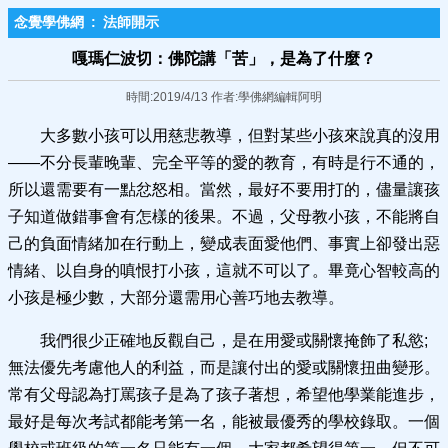
念覺學佛網
:
法師開示
嘎瑪仁波切：佛陀講「苦」，是為了什麼？
時間:2019/4/13 作者:學佛網編輯阿明
大多數小孩可以用慈悲教導，但對某些小孩來說真的沒用
——不分長輩晚輩、完全平等的愛的教育，有時是行不通的，
所以還需要有一點忿怒相。當然，最好不要用打的，儘量讓孩
子知道做錯事會有怎樣的後果。不過，父母教小孩，不能將自
己的負面情緒加在行動上，變成表面愛他們、事實上卻發出惡
情緒、以自身的嗔恨打小孩，這就不可以了。畢竟心智較高的
小孩是極少數，大部分還需用心善巧地去教導。
我們很少正確地反觀自己，是在用愛或關懷掩飾了私慾;
無法優先考慮他人的利益，而是讓付出的愛或關懷扭曲變形。
常有父母認為打罵孩子是為了孩子著想，希望他學業能進步，
最好是每次考試都能考第一名，能被最優秀的學校錄取。一個