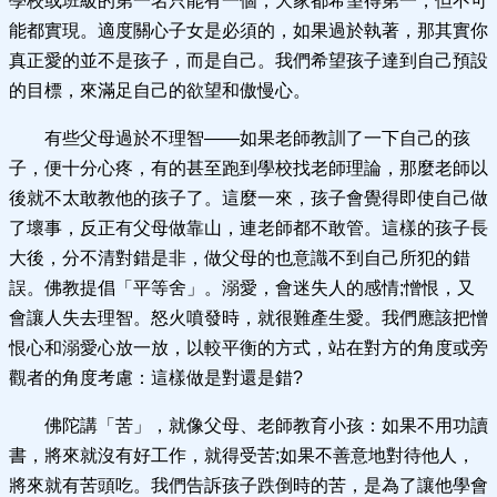
學校或班級的第一名只能有一個，大家都希望得第一，但不可
能都實現。適度關心子女是必須的，如果過於執著，那其實你
真正愛的並不是孩子，而是自己。我們希望孩子達到自己預設
的目標，來滿足自己的欲望和傲慢心。
有些父母過於不理智——如果老師教訓了一下自己的孩
子，便十分心疼，有的甚至跑到學校找老師理論，那麼老師以
後就不太敢教他的孩子了。這麼一來，孩子會覺得即使自己做
了壞事，反正有父母做靠山，連老師都不敢管。這樣的孩子長
大後，分不清對錯是非，做父母的也意識不到自己所犯的錯
誤。佛教提倡「平等舍」。溺愛，會迷失人的感情;憎恨，又
會讓人失去理智。怒火噴發時，就很難產生愛。我們應該把憎
恨心和溺愛心放一放，以較平衡的方式，站在對方的角度或旁
觀者的角度考慮：這樣做是對還是錯?
佛陀講「苦」，就像父母、老師教育小孩：如果不用功讀
書，將來就沒有好工作，就得受苦;如果不善意地對待他人，
將來就有苦頭吃。我們告訴孩子跌倒時的苦，是為了讓他學會