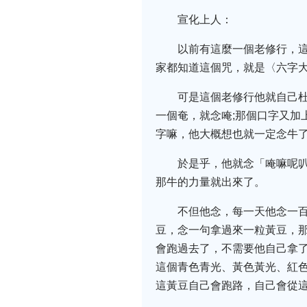
宣化上人：
以前有這麼一個老修行，這
家都知道這個咒，就是〈六字
可是這個老修行他就自己
一個奄，就念唵;那個口字又加
字嘛，他大概想也就一定念牛
於是乎，他就念「唵嘛呢
那牛的力量就出來了。
不但他念，每一天他念一
豆，念一句拿過來一粒黃豆，那
會跑過去了，不需要他自己拿了
這個青色青光、黃色黃光、紅
這黃豆自己會跑路，自己會從