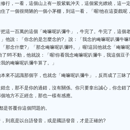
老修行，一看，這個山上有一股紫氣沖天，這個紫光繚繞，這一
住了一個很簡陋的一個小茅棚，到這一看，「喔!他在這耍戲呢
行把這一百萬的這個「唵嘛呢叭彌牛」，牛完了。牛完了，這個老
」他說：「你念的是怎麼念的?」說：「我念的唵嘛呢叭彌牛嘛
「那念什麼?」「那念唵嘛呢叭彌吽。」喔!這回他就念「唵嘛
動了!吽不動，他就說：「喔!你看我念唵嘛呢叭彌牛，我這個豆子
念我的唵嘛呢叭彌牛算了。」
他本來不認識那個字，也就念「唵嘛呢叭彌牛」，反而成了三昧
往錯念，那不是你的過錯，沒有關係。你只要拿出誠心，你念錯
那個地方不正經念，那也一樣有感應。
都是答覆你這個問題的。
音，到底是以台語發音，或是國語發音，才是正確的?