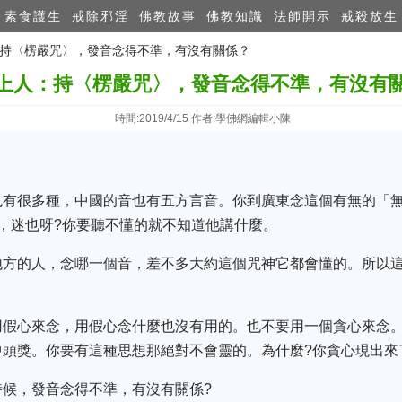
素食護生
戒除邪淫
佛教故事
佛教知識
法師開示
戒殺放生
人：持〈楞嚴咒〉，發音念得不準，有沒有關係？
上人：持〈楞嚴咒〉，發音念得不準，有沒有
時間:2019/4/15 作者:學佛網編輯小陳
也有很多種，中國的音也有五方言音。你到廣東念這個有無的「
，迷也呀?你要聽不懂的就不知道他講什麼。
地方的人，念哪一個音，差不多大約這個咒神它都會懂的。所以
用假心來念，用假心念什麼也沒有用的。也不要用一個貪心來念
頭獎。你要有這種思想那絕對不會靈的。為什麼?你貪心現出來
候，發音念得不準，有沒有關係?