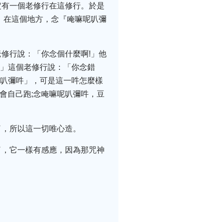
定有一個老修行在這修行。於是
，在這個地方，念『唵嘛呢叭彌
修行說：「你念個什麼啊!」他
!」這個老修行說：「你念錯
呢叭彌吽」，可是這一吽怎麼樣
會自己跑;念唵嘛呢叭彌吽，豆
了，所以這一切唯心造。
了，它一樣有感應，因為那咒神