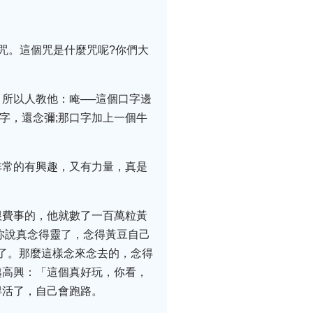
咒。這個咒是什麼咒呢?你們大
所以人教他：唵──這個口字邊
字，還念彌;那口字加上一個牛
非常的有興趣，又有力量，真是
很費事的，他就數了一百萬粒黃
你說真念得靈了，念得黃豆自己
跑了。那麼這樣念來念去的，念得
越高興：「這個真好玩，你看，
得活了，自己會跑路。