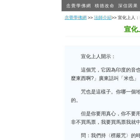
念覺學佛網
積德改命
深信因果
念覺學佛網
>>
法師介紹
>> 宣化上
宣化
宣化上人開示：
這個咒，它因為印度的音
麼東西啊?」廣東話叫「米也」
咒也是這樣子。你哪一個
的。
但是你要用真心，你不要
非不買馬票，我要買馬票我就中
問：我們持〈楞嚴咒〉的時