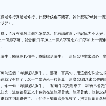
個老修行真是老修行，什麼時候也不閒著。幹什麼呢?就持一個
大明咒〉。
杜撰，也沒有請教這個咒怎麼念。他有請教過，他記憶力不太好，
上一個痲字嘛，就念痲;口字加上一個八字還念八;口字加上一個彌
了。
叭彌牛，唵嘛呢叭彌牛，唵嘛呢叭彌牛」，這個念得非常誠心，
百萬句這個「唵嘛呢叭彌牛」。那麼一百萬句，用這個念珠念也
這就沒有錯了，念一句拿過來一粒黃豆，這麼念呢!念來念去的
。念一句「唵嘛呢叭彌牛」，喔!這牛就跑過來了，啊!自己會
色紅光，這個都是五光十色的在這籠罩著他。籠罩著他，他越念
這邊就跳到那邊去了。」他也不知道這是咒靈了，把這個黃豆念