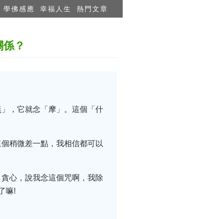
學佛感應
幸福人生
熱門文章
關係？
無」，它就念「摩」。這個「什
這個稍微差一點，我相信都可以
。貪心，說我念這個咒啊，我除
了嘛!