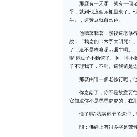
那麼有一天哪，就有一個
乎，就到他這個茅棚里來了。他
牛』，這黃豆就自己跳。」
他聽著聽著，然後這老修
說：「我念的〈六字大明咒〉。
了，這不是唵嘛呢叭彌牛啊。」
呢!這豆子不動彈了。啊，吽不
子不理我了，不動。這我還是
那麼由這一個老修行呢，
你念錯了，你不是故意要
它知道你不是馬馬虎虎的，在
懂了嗎?我講這麼多道理，
問：佛經上有很多字是梵