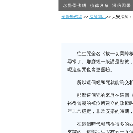
念覺學佛網
積德改命
深信因果
念覺學佛網
>>
法師開示
>> 大安法師
往生咒全名《拔一切業障
尋常了。那麼經一般講是顯教，
呢這個咒也會更靈驗。
所以這個經和咒就能夠交
那麼這個咒的來歷在這個
裕得晉朝的禪位所建立的政權
年非常穩定，非常安樂的時期
在這個時代就感得很多的
來譯的。這部往生咒有五十九