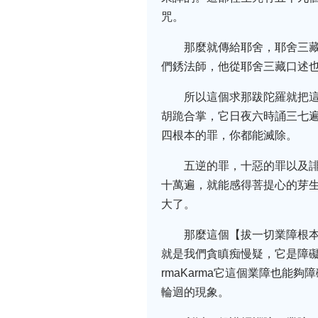
咒。
那麼就傳給耶舍，耶舍三
們銹法師，他從耶舍三藏口述
所以這個求那跋陀羅就把
胡跪合掌，它日夜六時誦三七
四根本的罪，你都能滅除。
五逆的罪，十惡的罪以及
十萬遍，就能感得菩提心的芽
大了。
那麼這個【拔一切業障根
就是我們貪瞋痴慢疑，它是障礙
rmaKarma它這個業障也
輪迴的現象。