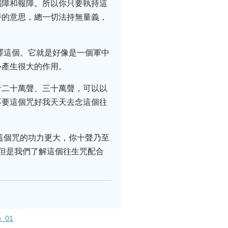
惱障和報障。所以你只要執持這
持的意思，總一切法持無量義，
譯這個。它就是好像是一個軍中
心產生很大的作用。
者二十萬聲、三十萬聲，可以以
不要這個咒好我天天去念這個往
這個咒的功力更大，你十聲乃至
但是我們了解這個往生咒配合
01