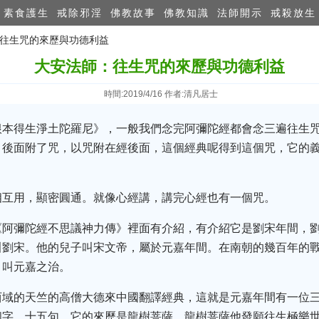
素食護生
戒除邪淫
佛教故事
佛教知識
法師開示
戒殺放生
：往生咒的來歷與功德利益
大安法師：往生咒的來歷與功德利益
時間:2019/4/16 作者:清凡居士
根本得生淨土陀羅尼》，一般我們念完阿彌陀經都會念三遍往生
後面附了咒，以咒附在經後面，這個經典呢得到這個咒，它的義
相互用，顯密圓通。就像心經講，講完心經也有一個咒。
《阿彌陀經不思議神力傳》裡面有介紹，有介紹它是劉宋年間，
叫劉宋。他的兒子叫宋文帝，屬於元嘉年間。在南朝的幾百年的
，叫元嘉之治。
西域的天竺的高僧大德來中國翻譯經典，這就是元嘉年間有一位
個字，十五句，它的來歷是龍樹菩薩，龍樹菩薩他發願往生極樂