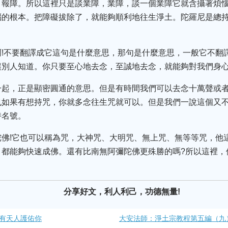
、報障。所以這裡只是談業障，業障，談一個業障它就含攝著煩
惱的根本。把障礙拔除了，就能夠順利地往生淨土。陀羅尼是總
啊!不要翻譯成它這句是什麼意思，那句是什麼意思，一般它不翻
讓別人知道。你只要至心地去念，至誠地去念，就能夠對我們身
一起，正是顯密圓通的意思。但是有時間我們可以去念十萬聲或
也如果有想持咒，你就多念往生咒就可以。但是我們一說這個又
持名號。
陀佛!它也可以稱為咒，大神咒、大明咒、無上咒、無等等咒，他
，都能夠快速成佛。還有比南無阿彌陀佛更殊勝的嗎?所以這裡，
分享好文，利人利己，功德無量!
有天人護佑你
大安法師：淨土宗教程第五編（九）