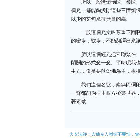
所以一般講煩惱障、業障
個咒，都能夠拔除這些三障煩
以少的文句來持無量的義。
一般這個咒文叫尊重不翻
的密令，號令，不能翻譯出來
所以這個經咒把它聯繫在
閉關的形式念一念。平時呢我
生咒，還是要以念佛為主，專
我們這個名號，南無阿彌
一聲都能夠往生西方極樂世界
著來做。
大安法師：念佛被人嘲笑不要怕，會