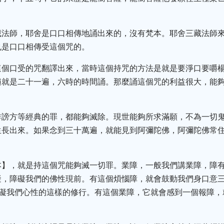
藏法師，耶舍是口口相傳地誦出來的，沒有梵本。耶舍三藏法師
也是口口相傳受這個咒的。
這個口受的咒翻譯出來，當時這個持咒的方法是就是要淨口要嚼
遍就是二十一遍，六時的時間誦。那麼誦這個咒的利益很大，能
誹謗方等經典的罪，都能夠滅除。現世能夠所求滿願，不為一切
生長出來。如果念到三十萬遍，就能見到阿彌陀佛，阿彌陀佛常
本】，就是持這個咒能夠滅一切罪。業障，一般我們講業障，障
，障礙我們的佛性現前。有這個煩惱障，就會鼓動我們身口意三
能夠障礙我們心性的這樣的修行。有這個業障，它就會感到一個報障