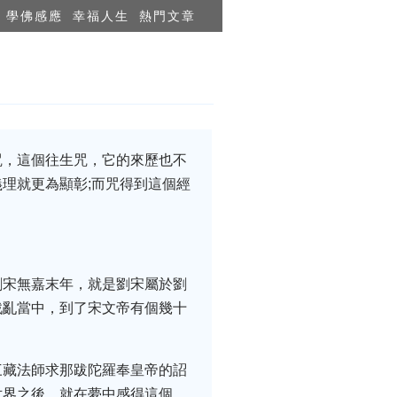
學佛感應
幸福人生
熱門文章
咒，這個往生咒，它的來歷也不
理就更為顯彰;而咒得到這個經
劉宋無嘉末年，就是劉宋屬於劉
戰亂當中，到了宋文帝有個幾十
三藏法師求那跋陀羅奉皇帝的詔
世界之後，就在夢中感得這個