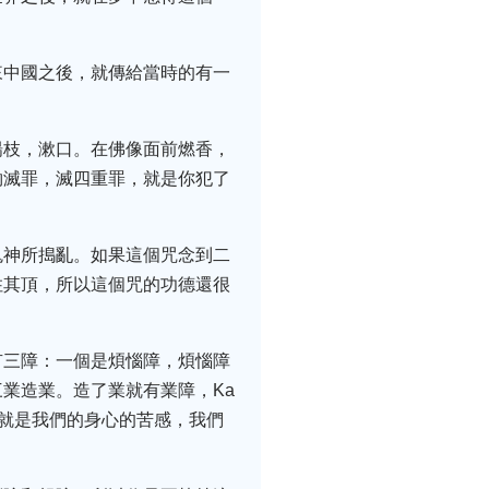
來中國之後，就傳給當時的有一
楊枝，漱口。在佛像面前燃香，
夠滅罪，滅四重罪，就是你犯了
鬼神所搗亂。如果這個咒念到二
住其頂，所以這個咒的功德還很
有三障：一個是煩惱障，煩惱障
業造業。造了業就有業障，Ka
，就是我們的身心的苦感，我們