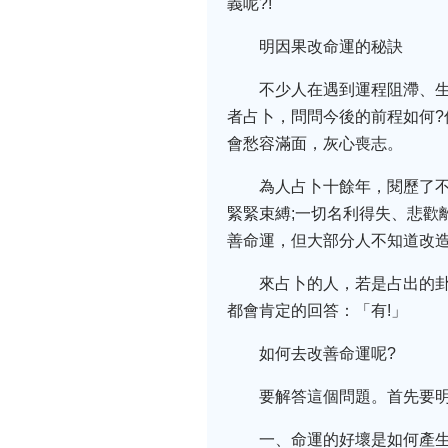
義呢?!
明因果改命運的秘訣
不少人在遇到運程阻滯、
者占卜，問問今後的前程如何?
會愁容滿面，灰心喪志。
為人占卜十餘年，閱歷了
緊緊束縛;一切名利得失、悲歡
善命運，但大部分人不知道改
來占卜的人，若是占出的
都會肯定的回答：「有!」
如何去改善命運呢?
要解答這個問題。首先要
一、命運的好壞是如何產生