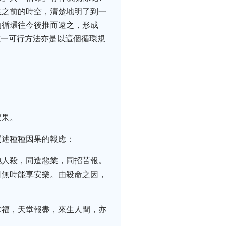
生之前的時空，清楚地明了到一
的循環往今後推而遠之，形成
的唯一可行方法亦是以這個循環規
麼果。
闡述種種因果的報應：
他人殺，同造惡業，同招苦報。
日無時能享安樂。由殺命之因，
堂福，天堂報盡，來生人間，亦