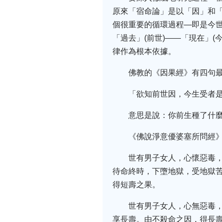
原來「宿命論」是以「因」和
個很重要的循環過程—即是今
「過去」(前世)——「現在」
律作為根本依據。
佛教的《因果經》有四句
「欲知前世因，今生受者
意思是說：你前生種了什
《佛說淨意優婆塞所問經
世有男子女人，心懷惡毒
待命終時，下墮地獄，受地獄
得短壽之果。
世有男子女人，心無惡毒
享長壽。由不殺命之因，得長