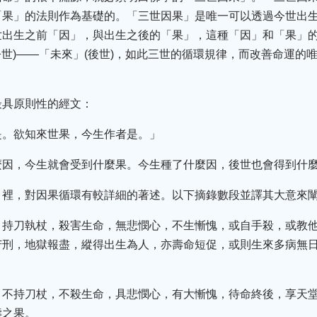
「果」的法則作為基礎的。「三世因果」是唯一可以透過今世出
世出生之前「因」，與出生之後的「果」，這種「因」和「果」
(今世)——「未來」(後世)，如此三世的循環規律，而改善命運
最具原則性的經文：
是。欲知來世果，今生作者是。」
麼因，今生就會受到什麼果。今生種了什麼因，後世也會得到什
》裡，對因果循環有較詳細的著述。以下摘錄數段並譯其大意來
，持刀執杖，殺害生命，無悲憫心，不生慚愧，或自手殺，或教
苦刑，地獄報盡，縱得出生為人，亦壽命短促，或則生來多病無
，不持刀杖，不殺生命，具悲憫心，有大慚愧，待命終後，享天
壽之果。