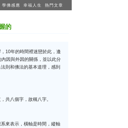
學佛感應
幸福人生
熱門文章
握的
，10年的時間裡迷戀於此，逢
的內因與外因的關係，並以此分
果法則和佛法的基本道理，感到
支，共八個字，故稱八字。
標系來表示，橫軸是時間，縱軸