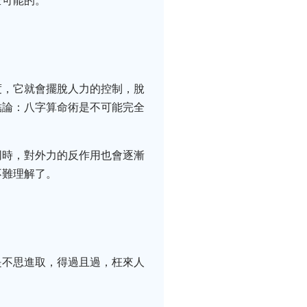
全可能的。
度，它就會擺脫人力的控制，脫
結論：八字算命術是不可能完全
同時，對外力的反作用也會逐漸
不難理解了。
是不思進取，得過且過，枉來人