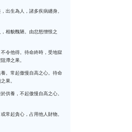
盡，出生為人，諸多疾病纏身。
人，相貌醜陋。由忿怒憎恨之
，不令他得。待命終時，受地獄
程阻滯之果。
供養。常起傲慢自高之心。待命
賤之果。
樂於供養，不起傲慢自高之心。
。
。或常起貪心，占用他人財物。