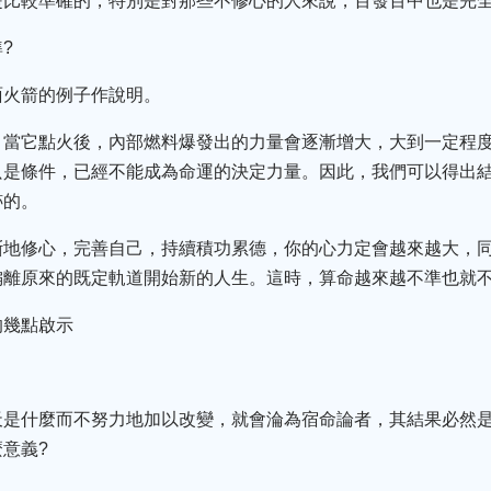
是比較準確的，特別是對那些不修心的人來說，百發百中也是完
?
面火箭的例子作說明。
，當它點火後，內部燃料爆發出的力量會逐漸增大，大到一定程
只是條件，已經不能成為命運的決定力量。因此，我們可以得出
跡的。
斷地修心，完善自己，持續積功累德，你的心力定會越來越大，
偏離原來的既定軌道開始新的人生。這時，算命越來越不準也就
的幾點啟示
天是什麼而不努力地加以改變，就會淪為宿命論者，其結果必然
意義?