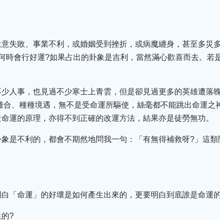
生意失敗、事業不利，或婚姻受到挫折，或病魔纏身，甚至多災
何時會行好運?如果占出的卦象是吉利，當然滿心歡喜而去。若
不少人事，也見過不少寒士上青雲，但是卻見過更多的英雄遭落
離合、種種境遇，無不是受命運所驅使，絲毫都不能跳出命運之
造命運的原理，亦得不到正確的改運方法，結果亦是徒勞無功。
卦象是不利的，都會不期然地問我一句：「有無得補救呀?」這類
明白「命運」的好壞是如何產生出來的，更要明白到底誰是命運
的?