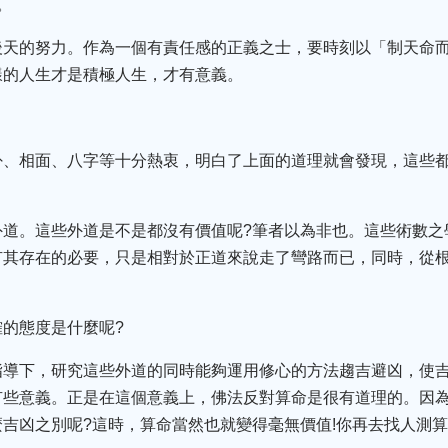
。
後天的努力。作為一個有責任感的正義之士，要時刻以「制天命
樣的人生才是積極人生，才有意義。
卦、相面、八字等十分熱衷，明白了上面的道理就會發現，這些
外道。這些外道是不是都沒有價值呢?筆者以為非也。這些術數之
有其存在的必要，只是相對於正道來說走了彎路而已，同時，從
的態度是什麼呢?
指導下，研究這些外道的同時能夠運用修心的方法趨吉避凶，使
有些意義。正是在這個意義上，佛法反對算命是很有道理的。因
吉凶之別呢?這時，算命當然也就變得毫無價值!你再去找人測