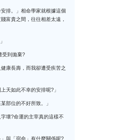
命安排。」相命學家就根據這個
貧賤富貴之間，往往相差太遠，
?」
遭受到拋棄?
人健康長壽，而我卻遭受疾苦之
上天如此不幸的安排呢?」
某某部位的不好所致。」
字壞?命運的主宰真的這樣不
」與「宿命」有什麼關係呢?