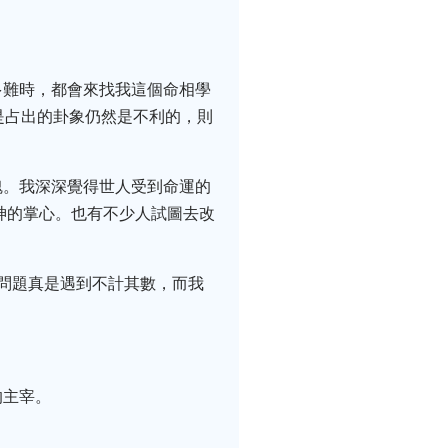
多難時，都會來找我這個命相學
是占出的卦象仍然是不利的，則
魄。我深深覺得世人受到命運的
神的掌心。也有不少人試圖去改
問題真是遇到不計其數，而我
的主宰。