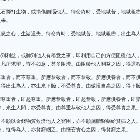
瓦石擲打生物，或損傷觸惱他人。待命終時，受地獄苦，地獄報
之果。
嗔怒之心，生諸過失。待命終時，受地獄苦。地獄報盡，出生為
得到利益，或聽到他人有稱意之事，即利用自己的方便阻礙他人
，凡所求望，皆不如意，甚多阻滯。由阻礙他人利益之因，得運
尊重者，而不尊重。所應恭敬者，而不恭敬。所應供養者，而不
縱得出生為人，亦生來下賤，不受尊貴。由傲慢自高之因，得下
應尊重者，即起尊重。所應恭敬者，即起恭敬，所應供養者，即
盡，來生人間，亦受尊貴。由尊重恭敬他人之因，得受尊貴之果
，不願以金錢物質救濟他人之窮困，亦不願施贈醫藥給貧病之人
盡，縱得為人，亦貧窮睏乏。由慳吝貪心之因，得貧窮之果。