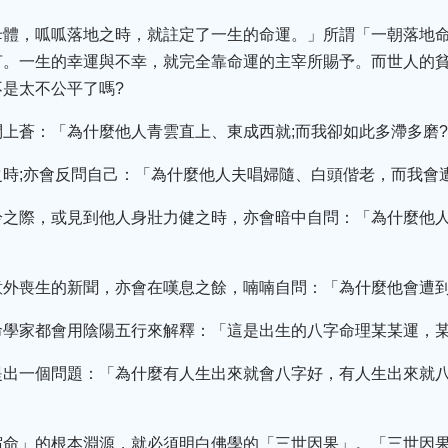
母體，呱呱落地之時，就註定了一生的命運。」所謂「一朝落地
言。一生的幸運與不幸，就完全靠命運的主宰所賜予。而世人的
是太不公平了嗎?
上蒼：「為什麼他人青雲直上、東成西就;而我卻如此多滯多磨
時;亦會反問自己：「為什麼他人夫唱婦隨、白頭偕老，而我會
吟之際，或見到他人身壯力健之時，亦會暗中自問：「為什麼他
意外喪生的新聞，亦會在嘆息之餘，喃喃自問：「為什麼他會遭到
命學家都會用陰陽五行來解釋：「這是出生的八字命理某某運，
提出一個問題：「為什麼有人生出來就會八字好，有人生出來就八
宿命」的根本淵源，就必須明白佛學的「三世因果」。「三世因果