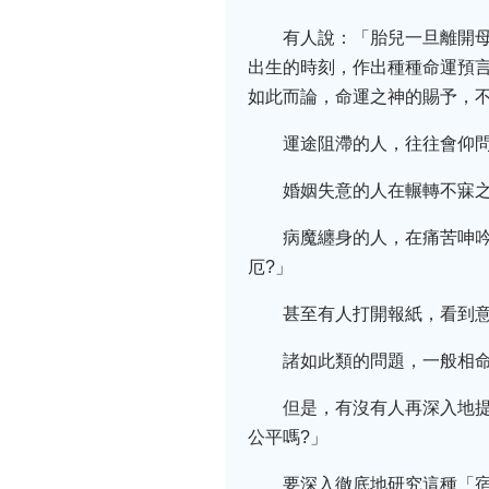
有人說：「胎兒一旦離開
出生的時刻，作出種種命運預
如此而論，命運之神的賜予，不
運途阻滯的人，往往會仰問
婚姻失意的人在輾轉不寐之
病魔纏身的人，在痛苦呻
厄?」
甚至有人打開報紙，看到
諸如此類的問題，一般相
但是，有沒有人再深入地
公平嗎?」
要深入徹底地研究這種「