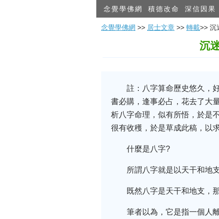
念覺學佛網
積德改命
深信因果
念覺學佛網
>>
居士文章
>>
轉載
>>
沉
註：八字算命歷史悠久，好
書必購，逢事必占，花去了大量
析八字命理，似有所悟，於是
很有收穫，於是草成此稿，以
什麼是八字?
所謂八字就是以天干和地
既然八字是天干和地支，那
筆者以為，它是指一個人