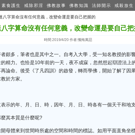
素食護生
戒除邪淫
佛教故事
佛教知識
法師開示
戒殺放生
 沉迷八字算命沒有任何意義，改變命運是要自己把握的
迷八字算命沒有任何意義，改變命運是要自己把
時間:2019/4/20 作者:懺悔萬惡
者頗多，筆者也是其中之一。自考入大學，受一知名教授的影響
的精力。也恰是10年前的一天，夜不成寐，忽然想起辯證法上
不再論命。後受《了凡四訓》的啟發，轉而學佛，開始了解了因
求教於方家。
支表示的年、月、日、時，因年、月、日、時各有一個天干和地
麼其本質是什麼呢?
離開母體來到世間時所處的空間和時間的標誌。如用平面直角坐