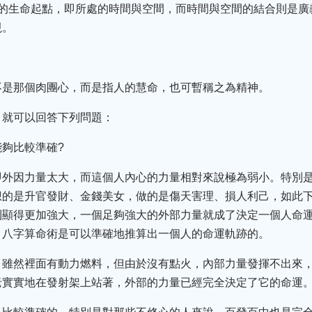
間的生命起點，即所處的時間與空間，而時間與空間的結合則是廣
現。
不是那個肉團心，而是指人的慧命，也可暫稱之為精神。
，就可以回答下列問題：
夠比較準確?
即外因力量太大，而這個人內心的力量相對來說極為弱小。特別
想的是升官發財、金錢美女，做的是傷天害理、損人利己，如此
則顯得更加強大，一個足夠強大的外部力量就成了決定一個人命
：八字算命術是可以準確地推算出一個人的命運軌跡的。
，雖然裡面有動力燃料，但由於沒有點火，內部力量發揮不出來
老實實地在發射架上站著，外部的力量已經完全決定了它的命運