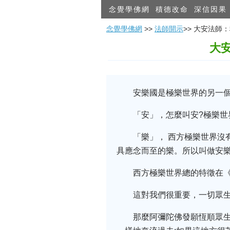
念覺學佛網
積德改命
深信因果
念覺學佛網
>>
法師開示
>> 大安法師
大
安樂國是極樂世界的另一
「安」，怎麼叫安?極樂
「樂」， 西方極樂世界
具應念而至的樂。所以叫做安
西方極樂世界總的特徵在
這對我們很重要，一切眾
那麼阿彌陀佛發願恆順眾