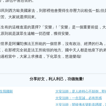
苦，誰也不會想去的。
移民到西方歐美國家去，到那裡他會覺得生存壓力比較低一點;但
很苦。大家就選擇回來。
生有的這種進退的選擇?「安樂」!「安樂」是一個重要前提，
立原則就是讓眾生遠離一切恐懼，獲得安樂。
樂世界是阿彌陀佛法王所統的一個世界，沒有政治、經濟的行為
王，在那裡完全就是法王所統領的地方。國中天人都是他座下的
過程當中，大家上求佛道，下化眾生，悠遊樂哉!
分享好文，利人利己，功德無量!
生我國願
大安法師：是人終時心不顛倒，即
大安法師：一念至誠，必有所感
大安法師：聞彼佛名號歡喜踴躍，