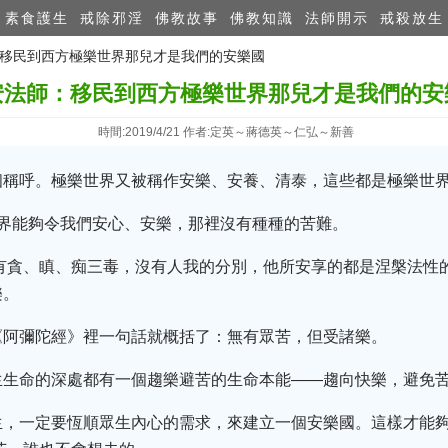
素食護生
戒除邪淫
佛教故事
佛教知識
法師開示
戒殺放生
：移民到西方​極樂世界那兒才是我們的安樂國
安法師：移民到西方​極樂世界那兒才是我們的安
時間:2019/4/21 作者:定英～蔣德英～仁弘～新善
個稱呼。極樂世界又被稱作安樂、安養、清泰，這些都是極樂世
世界能夠令我們安心、安樂，那裡沒有種種的苦難。
沒有貪、瞋、痴三毒，沒有人我的分別，他所安享的都是涅槃法性
樂。
《阿彌陀經》裡一句話就概括了：無有眾苦，但受諸樂。
生生命的深處都有一個趨樂避苦的生命本能——趨向快樂，避免
生，一定要恆順眾生內心的需求，來建立一個安樂國。這樣才能