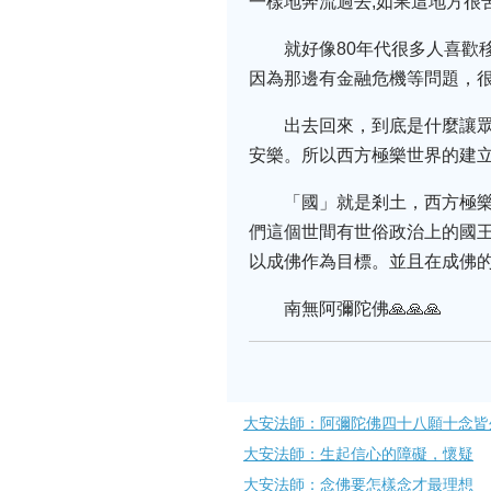
一樣地奔流過去;如果這地方很
就好像80年代很多人喜歡
因為那邊有金融危機等問題，
出去回來，到底是什麼讓眾
安樂。所以西方極樂世界的建
「國」就是剎土，西方極
們這個世間有世俗政治上的國
以成佛作為目標。並且在成佛的
南無阿彌陀佛🙏🙏🙏
大安法師：阿彌陀佛四十八願十念皆
大安法師：生起信​心的障礙，懷疑
大安法師：念佛要怎樣念才最理想