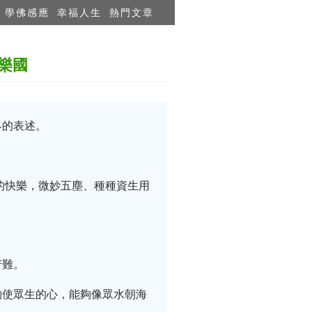
學佛感應
幸福人生
熱門文章
樂國
界的表述。
的快樂，微妙五塵、種種資生用
苦難。
夠使眾生的心，能夠像眾水朝海