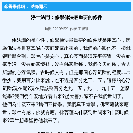
念覺學佛網
:
法師開示
淨土法門：修學佛法最重要的條件
時間:2019/4/21 作者:王習訓
佛法講的是心性，修學佛法最重要的條件就是用真心，因
為佛法是世尊真誠心裏面流露出來的，我們的心跟他不一樣就
很難體會到。眾生心是妄心，真心裏面是清淨平等覺，沒有絲
毫染污，沒有絲毫懷疑，沒有絲毫動搖，我們今天的確，古人
所謂的心浮氣躁。古時候人有，但是那個心浮氣躁的程度非常
微少，要用百分比來說，也不過是百分之三、五，這樣的心浮
氣躁;現在呢?現在應該到百分之九十五，九十、九十五，怎麼
能學?我們從什麼地方看出來?從大善知識不在我們世間了。
他們為什麼不來?我們不肯學。我們真正肯學，佛菩薩就來應
世，眾生有感，佛就有應。佛菩薩為什麼到世間來?什麼時候
來?眾生想學聖教他就來了。