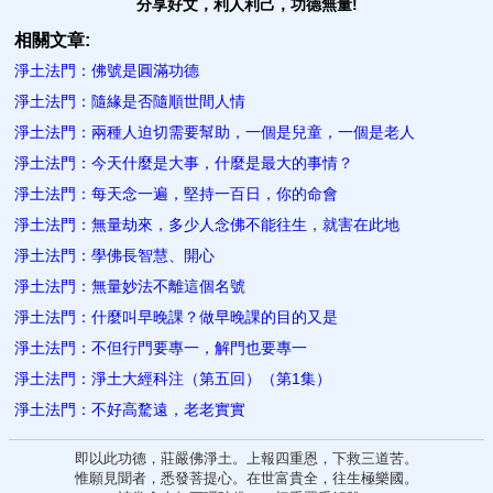
分享好文，利人利己，功德無量!
相關文章:
淨土法門：佛號是圓滿功德
淨土法門：隨緣是否隨順世間人情
淨土法門：兩種人迫切需要幫助，一個是兒童，一個是老人
淨土法門：今天什麼是大事，什麼是最大的事情？
淨土法門：每天念一遍，堅持一百日，你​的命會
淨土法門：無量劫來，多少人念佛不能往生，就害在此地
淨土法門：學佛長智慧、開心
淨土法門：無量妙法不離這個名號
淨土法門：什麼叫早​晚課？做早晚課的目的又是
淨土法門：不但行門要專一，解門也要專一
淨土法門：淨土大經科注（第五回）（第1集）
淨土法門：不好高騖遠，老老實實
即以此功德，莊嚴佛淨土。上報四重恩，下救三道苦。
惟願見聞者，悉發菩提心。在世富貴全，往生極樂國。