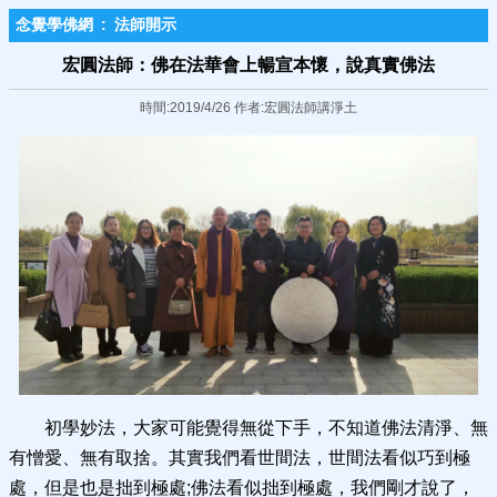
念覺學佛網
:
法師開示
宏圓法師：佛在法華會上暢宣本懷，說真實佛法
時間:2019/4/26 作者:宏圓法師講淨土
初學妙法，大家可能覺得無從下手，不知道佛法清淨、無
有憎愛、無有取捨。其實我們看世間法，世間法看似巧到極
處，但是也是拙到極處;佛法看似拙到極處，我們剛才說了，