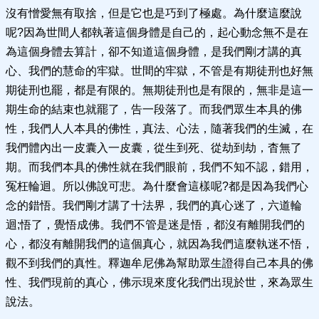
沒有憎愛無有取捨，但是它也是巧到了極處。為什麼這麼說
呢?因為世間人都執著這個身體是自己的，起心動念無不是在
為這個身體去算計，卻不知道這個身體，是我們剛才講的真
心、我們的慧命的牢獄。世間的牢獄，不管是有期徒刑也好無
期徒刑也罷，都是有限的。無期徒刑也是有限的，無非是這一
期生命的結束也就罷了，告一段落了。而我們眾生本具的佛
性，我們人人本具的佛性，真法、心法，隨著我們的生滅，在
我們體內出一皮囊入一皮囊，從生到死、從劫到劫，杳無了
期。而我們本具的佛性就在我們眼前，我們不知不認，錯用，
冤枉輪迴。所以佛說可悲。為什麼會這樣呢?都是因為我們心
念的錯悟。我們剛才講了十法界，我們的真心迷了，六道輪
迴;悟了，覺悟成佛。我們不管是迷是悟，都沒有離開我們的
心，都沒有離開我們的這個真心，就因為我們這麼執迷不悟，
觀不到我們的真性。釋迦牟尼佛為幫助眾生證得自己本具的佛
性、我們現前的真心，佛示現來度化我們出現於世，來為眾生
說法。