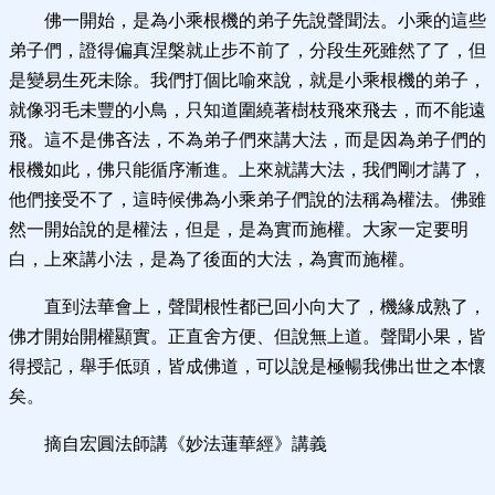
佛一開始，是為小乘根機的弟子先說聲聞法。小乘的這些
弟子們，證得偏真涅槃就止步不前了，分段生死雖然了了，但
是變易生死未除。我們打個比喻來說，就是小乘根機的弟子，
就像羽毛未豐的小鳥，只知道圍繞著樹枝飛來飛去，而不能遠
飛。這不是佛吝法，不為弟子們來講大法，而是因為弟子們的
根機如此，佛只能循序漸進。上來就講大法，我們剛才講了，
他們接受不了，這時候佛為小乘弟子們說的法稱為權法。佛雖
然一開始說的是權法，但是，是為實而施權。大家一定要明
白，上來講小法，是為了後面的大法，為實而施權。
直到法華會上，聲聞根性都已回小向大了，機緣成熟了，
佛才開始開權顯實。正直舍方便、但說無上道。聲聞小果，皆
得授記，舉手低頭，皆成佛道，可以說是極暢我佛出世之本懷
矣。
摘自宏圓法師講《妙法蓮華經》講義