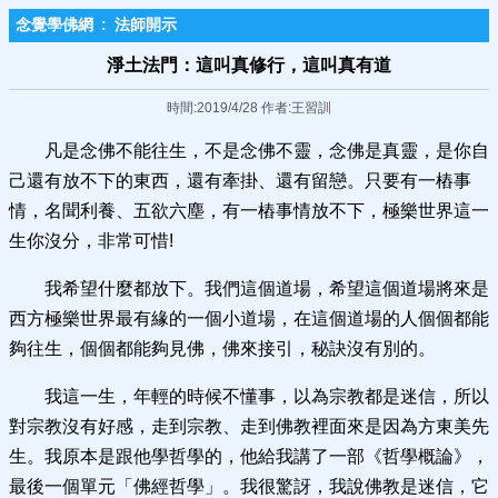
念覺學佛網
:
法師開示
淨土法門：這叫真修行，這叫真有道
時間:2019/4/28 作者:王習訓
凡是念佛不能往生，不是念佛不靈，念佛是真靈，是你自
己還有放不下的東西，還有牽掛、還有留戀。只要有一樁事
情，名聞利養、五欲六塵，有一樁事情放不下，極樂世界這一
生你沒分，非常可惜!
我希望什麼都放下。我們這個道場，希望這個道場將來是
西方極樂世界最有緣的一個小道場，在這個道場的人個個都能
夠往生，個個都能夠見佛，佛來接引，秘訣沒有別的。
我這一生，年輕的時候不懂事，以為宗教都是迷信，所以
對宗教沒有好感，走到宗教、走到佛教裡面來是因為方東美先
生。我原本是跟他學哲學的，他給我講了一部《哲學概論》，
最後一個單元「佛經哲學」。我很驚訝，我說佛教是迷信，它