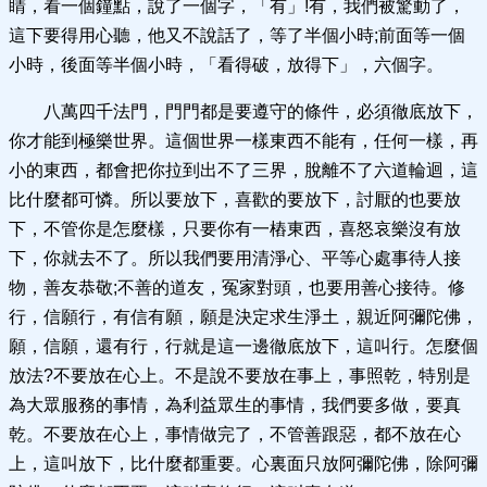
睛，看一個鐘點，說了一個字，「有」!有，我們被驚動了，
這下要得用心聽，他又不說話了，等了半個小時;前面等一個
小時，後面等半個小時，「看得破，放得下」，六個字。
八萬四千法門，門門都是要遵守的條件，必須徹底放下，
你才能到極樂世界。這個世界一樣東西不能有，任何一樣，再
小的東西，都會把你拉到出不了三界，脫離不了六道輪迴，這
比什麼都可憐。所以要放下，喜歡的要放下，討厭的也要放
下，不管你是怎麼樣，只要你有一樁東西，喜怒哀樂沒有放
下，你就去不了。所以我們要用清淨心、平等心處事待人接
物，善友恭敬;不善的道友，冤家對頭，也要用善心接待。修
行，信願行，有信有願，願是決定求生淨土，親近阿彌陀佛，
願，信願，還有行，行就是這一邊徹底放下，這叫行。怎麼個
放法?不要放在心上。不是說不要放在事上，事照乾，特別是
為大眾服務的事情，為利益眾生的事情，我們要多做，要真
乾。不要放在心上，事情做完了，不管善跟惡，都不放在心
上，這叫放下，比什麼都重要。心裏面只放阿彌陀佛，除阿彌