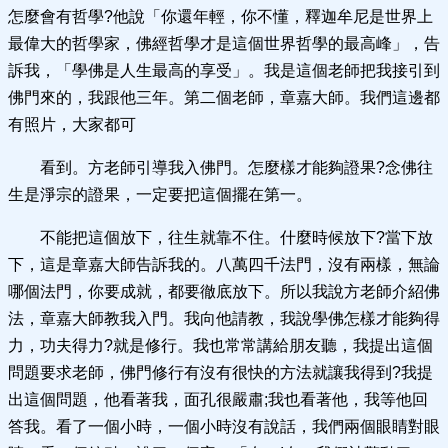
怎麼會有哲學?他說「你還年輕，你不懂，釋迦牟尼是世界上
最偉大的哲學家，佛經哲學才是這個世界哲學的最高峰」，告
訴我，「學佛是人生最高的享受」。我是這個老師把我接引到
佛門來的，我跟他三年。第二個老師，章嘉大師。我們這邊都
有照片，大家都可
看到。方老師引導我入佛門。怎麼樣才能夠證果?念佛往
生是淨宗的證果，一定要把這個擺在第一。
不能把這個放下，往生就靠不住。什麼時候放下?當下放
下，這是章嘉大師告訴我的。八萬四千法門，沒有兩樣，無論
哪個法門，你要成就，都要徹底放下。所以我說方老師介紹佛
法，章嘉大師教我入門。我向他請教，我說學佛怎樣才能夠得
力，功夫得力?就是修行。我也常常講給朋友聽，我提出這個
問題要求老師，佛門修行有沒有很快的方法就讓我得到?我提
出這個問題，他看著我，面孔很嚴肅;我也看著他，我等他回
答我。看了一個小時，一個小時沒有說話，我們兩個眼睛對眼