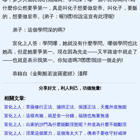
什麼你公然要爭第一，真是叫化子想要做皇帝。叫化子，要飯
的，想要做皇帝。(弟子：喔!)嘿!你說這豈有此理呢!
弟子：這個學問深的嗎?
宣化上人答：學問哪，她就沒有什麼學問。哪個學問也比
她高，但是她要爭第一。現在因為先走——又半路途中就走了
——也就是表示我第一。你知道嗎?嘿嘿!我頭一個走的!
恭錄自《金剛般若波羅蜜經》淺釋
分享好文，利人利己，功德無量!
相關文章:
宣化上人：菩薩修行正法、攝持正法、保護正法，天魔外道無能
宣化上人：這樣布施，就是舍一分錢，福德也無量無邊
宣化上人：出家的沙門為什麼能斷淫慾呢？外道為什麼不能斷淫
宣化上人：淫業這個業力，這個海太大了，佛弟子要收守好戒律