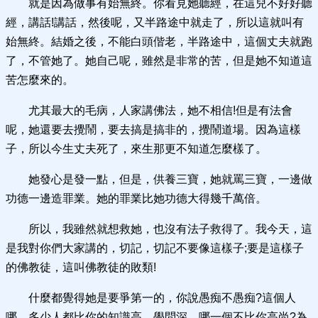
就是因為做事有始無終。你看見她聽經，在這兒不好好聽
經，講話!講話，然後呢，又半路途中就走了，所以這就叫有
始無終。結婚之後，不能白頭偕老，半路途中，這個丈夫就跑
了，不管她了。她自己呢，雖然是非常的苦，但是她不知道這
苦怎麼來的。
尤其最大的毛病，人家講佛法，她不相信!但是有法會
呢，她還要去攪鬧，要去搞是搞非的，攪鬧道場。因為這樣
子，所以今生丈夫死了，來生那更不知道怎麼樣了。
她發心是發一點，但是，供養三寶，她就罵三寶，一邊做
功德一邊造罪業。她的罪業比她功德大得幾千萬倍。
所以，我雖然就想救她，也沒有法子救得了。我今天，這
是我對你們大家講的，切記，切記不要像這樣子;要是這樣子
的佛教徒，這叫佛教徒的敗類!
什麼都覺得她是要爭第一的，你說愚痴不愚痴?這個人
哪，多少人都比你的知識高、學問深，哪一個不比你高尚?為