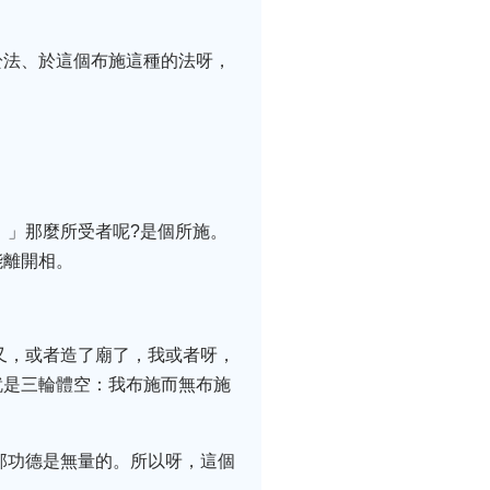
於法、於這個布施這種的法呀，
。」那麼所受者呢?是個所施。
能離開相。
又，或者造了廟了，我或者呀，
就是三輪體空：我布施而無布施
那功德是無量的。所以呀，這個