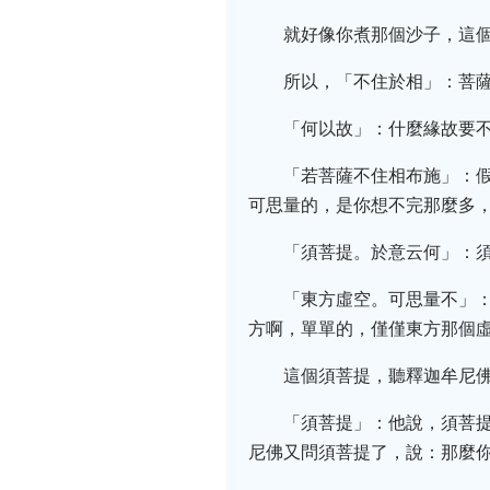
就好像你煮那個沙子，這
所以，「不住於相」：菩
「何以故」：什麼緣故要不
「若菩薩不住相布施」：
可思量的，是你想不完那麼多
「須菩提。於意云何」：須
「東方虛空。可思量不」
方啊，單單的，僅僅東方那個虛
這個須菩提，聽釋迦牟尼
「須菩提」：他說，須菩
尼佛又問須菩提了，說：那麼