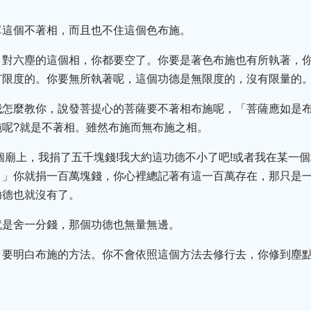
。
單這個不著相，而且也不住這個色布施。
：對六塵的這個相，你都要空了。你要是著色布施也有所執著，
有限度的。你要無所執著呢，這個功德是無限度的，沒有限量的
我怎麼教你，說發菩提心的菩薩要不著相布施呢，「菩薩應如是
施呢?就是不著相。雖然布施而無布施之相。
個廟上，我捐了五千塊錢!我大約這功德不小了吧!或者我在某一
。」你就捐一百萬塊錢，你心裡總記著有這一百萬存在，那只是
功德也就沒有了。
就是舍一分錢，那個功德也無量無邊。
，要明白布施的方法。你不會依照這個方法去修行去，你修到塵