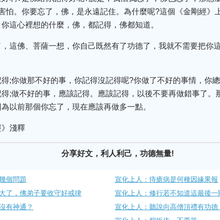
害怕。你要忘了，佛，是永遠記住。為什麼呢?這個《金剛經》
」你這心裡想的什麼，佛，都記得，佛都知道。
了，這佛、菩薩一想，你自己既然有了功德了，我就不需要把你
得;你做那不好的事，你記得沒記得呢?你做了不好的事情，你總
得;做不好的事，應該記得。應該記得，以後不要再做錯事了。
因為以前那個你忘了，現在應該再做多一點。
經》淺釋
分享好文，利人利己，功德無量!
幾個問題
宣化上人：痔瘡病是何種因緣果報
大了，佛弟子要收守好戒律
宣化上人：修行若不知道這最後一
沒有神通？
宣化上人：聽說向高僧頂禮有功德