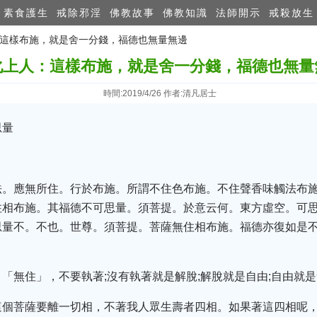
素食護生
戒除邪淫
佛教故事
佛教知識
法師開示
戒殺放生
人：這樣布施，就是舍一分錢，福德也無量無邊
化上人：這樣布施，就是舍一分錢，福德也無量
時間:2019/4/26 作者:清凡居士
思量
法。應無所住。行於布施。所謂不住色布施。不住聲香味觸法布
住相布施。其福德不可思量。須菩提。於意云何。東方虛空。可
思量不。不也。世尊。須菩提。菩薩無住相布施。福德亦復如是
「無住」，不要執著;沒有執著就是解脫;解脫就是自由;自由就
這個菩薩要離一切相，不著我人眾生壽者四相。如果著這四相呢