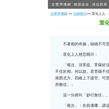
念覺學佛網
積德改命
深信因果
念覺學佛網
>>
法師開示
>> 宣化上
宣
不著相的布施，福德不可
宣化上人慈悲開示：
「複次。須菩提。菩薩於
不住於相。何以故。若菩薩不
南西北方。四維上下虛空。可
所教住。」
這一分經叫「妙行無住」。
「複次」：在前邊哪，講