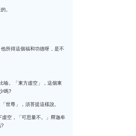
飯的。
：他所得這個福和功德呀，是不
比喻。「東方虛空」，這個東
少嗎?
，「世尊」，須菩提這樣說。
下虛空，「可思量不。」釋迦牟
?