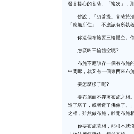
發菩提心的菩薩。「複次」，
佛說，「須菩提。菩薩於
「應無所住」，不應該有所執
你這個布施要三輪體空。
怎麼叫三輪體空呢?
布施不應該存一個有布施的
中間哪，就又有一個東西來布
要怎麼樣子呢?
要布施而不存著布施之相
造了塔了，或者造了佛像了。
之相，雖然做布施，離開布施
你要布施著相，那根本就