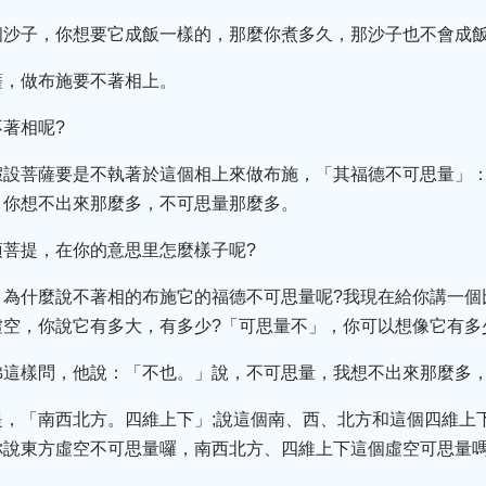
個沙子，你想要它成飯一樣的，那麼你煮多久，那沙子也不會成
薩，做布施要不著相上。
著相呢?
假設菩薩要是不執著於這個相上來做布施，「其福德不可思量」
，你想不出來那麼多，不可思量那麼多。
菩提，在你的意思里怎麼樣子呢?
：為什麼說不著相的布施它的福德不可思量呢?我現在給你講一個
空，你說它有多大，有多少?「可思量不」，你可以想像它有多
佛這樣問，他說：「不也。」說，不可思量，我想不出來那麼多
提，「南西北方。四維上下」;說這個南、西、北方和這個四維上
你說東方虛空不可思量囉，南西北方、四維上下這個虛空可思量嗎