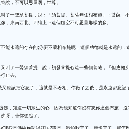
又答說，不可以思量啊，世尊。
又叫了一聲須菩提，說：「須菩提。菩薩無住相布施」：菩薩，
就像，東南西北、四維上下這個虛空不可思量那樣的多。
而不能永遠的存在的;你要不著相布施呢，這個功德就是永遠的，
，又叫了一聲須菩提，說：初發菩提心這一些個菩薩，「但應如
去行止去。
後又應該把它忘了，這就是不著相。你做了之後，是永遠都忘記
。
?這佛，知道一切眾生的心。因為他知道你沒有忘你這個布施，沒
，佛呀，替你想起了。
好啊?是佛給你記得好呢?說是，我怕我忘了，佛也忘了，那怎