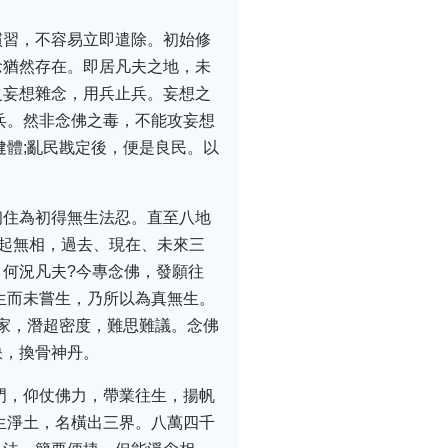
慣習，不容易立即遣除。初始修
念猶然存在。即居凡夫之地，未
之妄想雜念，用兵止兵。妄想之
兵。然非念佛之毒，不能攻妄想
健體;亂民戡定後，便是良民。以
初住為初得無生法忍。直至八地
無起無相，過去、現在、未來三
何況凡夫?今專念佛，發願往
生而未嘗生，乃所以為真無生。
還家，潛超密度，難思難議。念佛
訣，換骨神丹。
門，仰仗佛力，帶業往生，揚帆
生淨土，名橫出三界。八萬四千