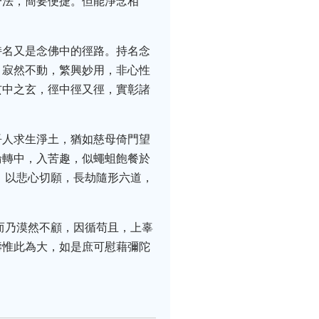
一法，簡要便捷。但能淨念相
持名又是念佛中的徑路。持名念
，寂然不動，繁興妙用，非心性
玄中之玄，徑中徑又徑，實彰諸
吾人求生淨土，猶如慈母倚門望
輪轉中，入苦趣，似蠅蛆飽餐於
，以悲心切願，長劫隨形六道，
而乃漠然不顧，因循苟且，上辜
壽惟此為大，如是庶可慰藉彌陀