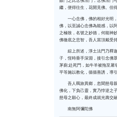
餘門之比念佛法門，念佛法門
繼，便得往生，花開見佛。但
一心念佛，佛的相好光明
佛，以至誠心念佛為能感，以
之極致，名號之妙德，何能神
佛徹底之悲智，吾人當頂戴受
綜上所述，淨土法門乃釋
子，恆時垂手深淵，接引念佛
茅廁;赴死門，如牛羊被拖至屠
平等施以教化，循循善誘，導
吾人羈旅異鄉，忽聞慈母
佛化，下負己靈，實乃悖逆之
慈母之願心，最終成就光壽交
南無阿彌陀佛