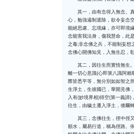
其一，由有念得入無念。
心，勉強遏制遣除，欲令妄念
能絕思慮、忘境緣，亦可即境
念能害我法身，傷我慧命，此是
之毒;非念佛之兵，不能制妄想
念佛心開佛知見，入無生忍，
其二，因往生而實悟無生
離一切心意識(心即第八識阿賴
際皆悉平等，無分別如如智之
生淨土，生彼國已，華開見佛，
入有(妙境界相)得空(第一義
往生，由穢土遷入淨土，倏爾
其三，念佛往生，徑中徑
順水，屬易行道，稱為徑路。依