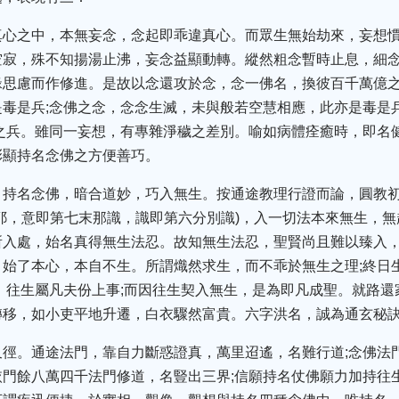
真心之中，本無妄念，念起即乖違真心。而眾生無始劫來，妄想
空寂，殊不知揚湯止沸，妄念益顯動轉。縱然粗念暫時止息，細
緣思慮而作修進。是故以念還攻於念，念一佛名，換彼百千萬億
毒是兵;念佛之念，念念生滅，未與般若空慧相應，此亦是毒是
之兵。雖同一妄想，有專雜淨穢之差別。喻如病體痊癒時，即名
彰顯持名念佛之方便善巧。
。持名念佛，暗合道妙，巧入無生。按通途教理行證而論，圓教
耶，意即第七末那識，識即第六分別識)，入一切法本來無生，
所入處，始名真得無生法忍。故知無生法忍，聖賢尚且難以臻入，
始了本心，本自不生。所謂熾然求生，而不乖於無生之理;終日
諦)，往生屬凡夫份上事;而因往生契入無生，是為即凡成聖。就路
轉移，如小吏平地升遷，白衣驟然富貴。六字洪名，誠為通玄秘
又徑。通途法門，靠自力斷惑證真，萬里迢遙，名難行道;念佛法
門餘八萬四千法門修道，名豎出三界;信願持名仗佛願力加持往