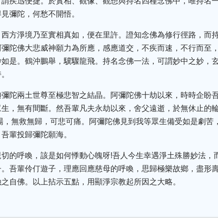
可謂疾迅便捷。於實相、觀像、觀想與持名四種念佛中，唯持名
得見彌陀，何愁不開悟。
，西方淨境乃至實相真如，便在里許。證知念佛為修行徑路，而
阿彌陀佛大悲威神願力為所應，感應道交，不疾而速，不行而至
妙如是。鶴沖鵬舉，驥驟龍飛。持名念佛一法，可謂妙中之妙，
持。
迦彌陀兩土世尊至極悲智之結晶。阿彌陀佛十劫以來，時時企盼
眾生，無有間斷。然吾輩凡夫永劫以來，舍父遠逝，於無休止的
場，無救無歸，可悲可痛。阿彌陀佛見到我等眾生備受如是劇苦
引吾輩投歸彌陀願海。
親切的呼喚，該是如何悸動心魄呀!吾人今生幸遇淨土殊勝妙法，
子。吾輩伶仃遊子，理應回應慈母的呼喚，思歸極樂故鄉，盡形
融之自佛。以上拈示五點，用顯淨宗教起所因之大略。