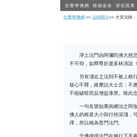
念覺學佛網
積德改命
深信因果
念覺學佛網
>>
法師開示
>> 大安法師
淨土法門由阿彌陀佛大慈
不可仰，如釋尊於逝多林演說
另有淺近之法則不被上根
疑心不釋，維摩詰大士言：不
不能破暗而反增益漆黑。唯此
一句名號如萬病總治之阿
佛人的根基大小與行持深淺，
擇，所以稱為普門法門。
念佛捷徑法門在修行下手