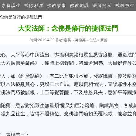
素食護生
戒除邪淫
佛教故事
佛教知識
法師開示
戒殺放生
：念佛是修行​的捷徑法門
大安法師：念佛是修行​的捷徑法門
時間:2019/4/30 作者:定英～蔣德英～仁弘～新善
悲心、大平等心中所流出，盡攝利鈍諸根眾生悉皆度脫。通途法
《大方廣佛華嚴經》，彼時上德聲聞，諸如舍利弗、大目犍連等
行人，如《維摩詰經》，有二比丘犯根本戒，發露懺悔，優波離
應以常法擾亂其心，更增二比丘罪。應以實相懺法，直談罪性本
念佛法門巧被諸根，上至等覺菩薩，下及悠悠凡夫，悉皆平等圓
伽陀藥，悉皆對治眾生無量煩惱;又如巨冶熔爐，陶鑄萬物，各成
可獲九品往生，皆得不退轉位。念佛法門喻如天覆地載，兼容並
處，表現有三：