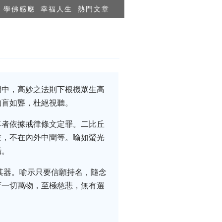
學佛感應
幸福人生
熱門文章
門中，高妙之法則下根機眾生高
如盲如聾，杜絕視聽。
尊者依據戒律條文定罪。二比丘
空，不在內外中間等。喻如螢光
攝。
其器。喻示只要信願持名，隨念
育一切萬物，至極慈悲，無有選