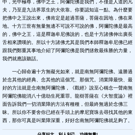
中，光中極尊，佛中之王，阿彌陀佛是我們，不僅是人道的凡
夫，乃至是九法界眾生的大依靠。你要認知這一點。為什麼要
把佛中之王說出來，佛肯定是超過菩薩，菩薩在因地，佛在果
地。十方三世有無量無邊不可說不可說的佛，阿彌陀佛是最高
的，佛中之王，這是釋迦牟尼佛說的，也是十方諸佛伸出廣長
舌相來讚嘆的。所以十方諸佛尤其是我們本師釋迦牟尼佛已經
跟我們鄭重其事地介紹了阿彌陀佛是我們拯救最殊勝的力量，
我們就應該聽話。
一心歸命遍十方無礙光如來，就是南無阿彌陀佛。遠勝過
於念其他的經典、念其他的這個咒、那個咒。消業障最快、最
好的方法就是念南無阿彌陀佛，《觀經》說至心稱念一聲南無
阿彌陀佛能消八十億劫生死重罪。龍樹菩薩在《大智度論》裡
面告訴我們一切消業障的方法有種種，但最終無過於念佛三
昧。所以你不要舍你已經在手頭上的摩尼寶珠去尋找其他的東
西，那你可真是叫業障深重，好好念南無阿彌陀佛就足夠了。
分享好文，利人利己，功德無量!