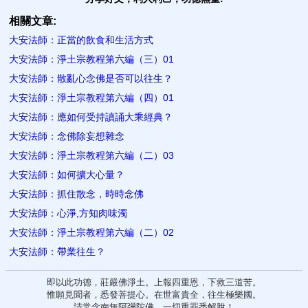
相關文章:
大安法師：​正當的飲食和生活方式
大安法師：淨土宗教程第六編（三）01
大安法師：散亂心念佛是否​可以往生？
大安法師：淨土宗教程第六編（四）01
大安法師：應如何受持讀誦大乘經典？
大安法師：念佛除妄想雜念
大安法師：淨土宗教程第六編（二）03
大安法師：如何擴大心​量？
大安法師：抓住散念，時時念佛
大安法師：心​淨,方知肉味濁
大安法師：淨土宗教程第六編（二）02
大安法師：帶業往生？
即以此功德，莊嚴佛淨土。上報四重恩，下救三道苦。
惟願見聞者，悉發菩提心。在世富貴全，往生極樂國。
請常念南無阿彌陀佛，一切重罪悉解脫！