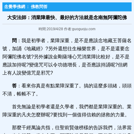
念覺學佛網
:
佛教問答
大安法師：消業障最快、最好的方法就是念南無阿彌陀佛
時間:2019/4/28 作者:guoguoju.com
問
：我是初學者，業障深重，是不是應該念地藏王菩薩名
號，加誦《地藏經》?另外還想往生極樂世界，是不是還要念
阿彌陀佛名號?另外據說金剛薩埵心咒消業障比較好，是不是
應該加持呢?變億咒可以令功德增長，是否應該持誦呢?但網
上有人說變億咒是邪咒?
答
：看來你真是有點業障深重了。搞的這麼多頭緒，頭頭
不清，帳帳不了。
首先無論是初學者還是久學者，我們都是業障深重的。業
障深重的凡夫怎麼辦呢?要找到一個值得信賴的拯救的力量。
那麼千經萬論共指，往聖前賢做榜樣的告訴我們，法界當