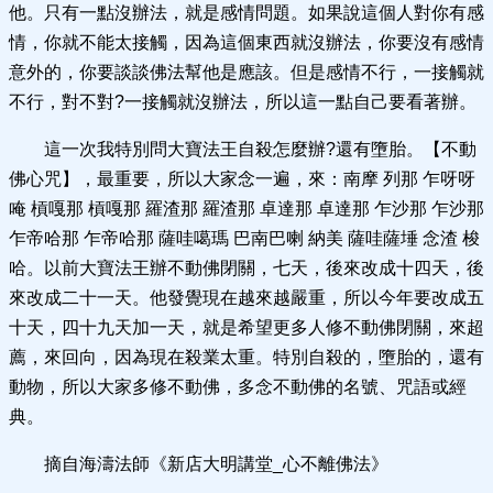
他。只有一點沒辦法，就是感情問題。如果說這個人對你有感
情，你就不能太接觸，因為這個東西就沒辦法，你要沒有感情
意外的，你要談談佛法幫他是應該。但是感情不行，一接觸就
不行，對不對?一接觸就沒辦法，所以這一點自己要看著辦。
這一次我特別問大寶法王自殺怎麼辦?還有墮胎。【不動
佛心咒】，最重要，所以大家念一遍，來：南摩 列那 乍呀呀
唵 槓嘎那 槓嘎那 羅渣那 羅渣那 卓達那 卓達那 乍沙那 乍沙那
乍帝哈那 乍帝哈那 薩哇噶瑪 巴南巴喇 納美 薩哇薩埵 念渣 梭
哈。以前大寶法王辦不動佛閉關，七天，後來改成十四天，後
來改成二十一天。他發覺現在越來越嚴重，所以今年要改成五
十天，四十九天加一天，就是希望更多人修不動佛閉關，來超
薦，來回向，因為現在殺業太重。特別自殺的，墮胎的，還有
動物，所以大家多修不動佛，多念不動佛的名號、咒語或經
典。
摘自海濤法師《新店大明講堂_心不離佛法》