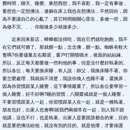
費時間，聊天、睡覺、東想西想，我不喜歡，我一定有事做，
要想也一定想佛法，連躺在床上我也在想佛法，不然回向，因
為不要讓自己的心亂了，其它時間能關心眾生，多做一些，因
為做不完、、、你能做多少就做多少。
近來回來新店，蟑螂都沒得吃，我在它們就吃飽飽，我不
在它們就可憐了。那就餵一點，念念佛，餵一點。蜘蛛有較大
隻嗎?你要儘量左右鄰居，窗戶打開噴噴水，後面的結結緣。
所以，反正每天都要做一些利他的事，但是沒什麼好執著的。
所以各位，每天要換床睡，有人說：師父，我換床睡不著。你
要怎麼處理，我就搞不清楚，我說你換人也睡不著，還換床，
因為你習慣跟某人睡覺，這下事情嚴重了。所以各位要學習一
個人睡覺，好不好啊?睡的習慣，八關齋戒就是一個人睡覺，
不要習慣跟某人一起，你習慣跟某人在一起，就是一種執著。
朋友也好，出家人也會啊!就我們兩個常在一起，別人我不跟
他講，這也不行，也是執著。出家人是要跟誰都合的來，目的
就是要把佛法給他，就沒有別的目的。就是他壞，才要保護