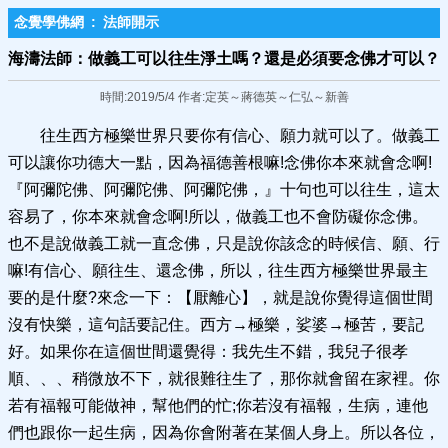
念覺學佛網
:
法師開示
海濤法師：做義工可以往生淨土嗎？還是必須​要念佛才可以？
時間:2019/5/4 作者:定英～蔣德英～仁弘～新善
往生西方極樂世界只要你有信心、願力就可以了。做義工
可以讓你功德大一點，因為福德善根嘛!念佛你本來就會念啊!
『阿彌陀佛、阿彌陀佛、阿彌陀佛，』十句也可以往生，這太
容易了，你本來就會念啊!所以，做義工也不會防礙你念佛。
也不是說做義工就一直念佛，只是說你該念的時候信、願、行
嘛!有信心、願往生、還念佛，所以，往生西方極樂世界最主
要的是什麼?來念一下：【厭離心】，就是說你覺得這個世間
沒有快樂，這句話要記住。西方→極樂，娑婆→極苦，要記
好。如果你在這個世間還覺得：我先生不錯，我兒子很孝
順、、、稍微放不下，就很難往生了，那你就會留在家裡。你
若有福報可能做神，幫他們的忙;你若沒有福報，生病，連他
們也跟你一起生病，因為你會附著在某個人身上。所以各位，