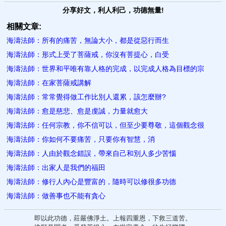
分享好文，利人利己，功德無量!
相關文章:
海濤法師：所有的痛苦，無論大小，都是從惡行而生
海濤法師：形式上受了菩薩戒，你沒有菩提心，白受
海濤法師：世界和平唯有靠人格的完成，以完成人格為目標的宗
海濤法師：在家菩薩戒講解
海濤法師：常常覺得做工作比別人還累，該怎麼辦?
海濤法師：愈是慈悲、愈是虔誠，力量就愈大
海濤法師：任何宗教，你不信可以，但至少要尊敬，這個觀念很
海濤法師：你如何不要痛苦，只​要你有智慧，消
海濤法師：人由於觀念錯誤，帶來自己和別人多少苦惱
海濤法師：出家人​是我們的福田
海濤法師：修行人內心是豐富的，隨時可以修很多功德
海濤法師：做善事也不能有貪心
即以此功德，莊嚴佛淨土。上報四重恩，下救三道苦。