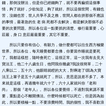
錢，那倒沒辦法，但是你已經錢夠了，就不要再痲煩這個事
情，夠了就好，少欲知足，夠了就好。所以這個世間，有錢也
苦，沒錢也苦，世人共爭不及之務，世間人都在拼那個不應該
的事情，最著急的生 老 病 死都不去解決，都是解決那個不必
要的次要問題。所以各位這一點要抓的清楚。修行最重要，心
莊嚴，身 口 意莊嚴最重要，其它不重要。
所以只要你有信心、有願力，做什麼都可以往生西方極樂
世界。所以各位，每天睡覺都要念佛，你要當作睡就是要死
了。我都這樣想，隨時會死亡，這很正常。這一次我有去見大
寶法王，他二十八歲生日，他問我你幾歲?我說很簡單，二十
八乘以二，五十六，他眼睛就瞪的大大，對啊老了!因為大寶
法王上輩子是五十六歲就死了，所以，意思是說差不多了。本
來就是這樣，再過幾年就六十了，六十人家就叫你『老和
尚』，那個『老年人』。所以各位要覺得，不過對我來講不重
要，重點是心不離開佛法。什麼時候都可以死亡，但是因為如
此，所以要積極一點，不要浪費時間。我的個性，我不喜歡浪