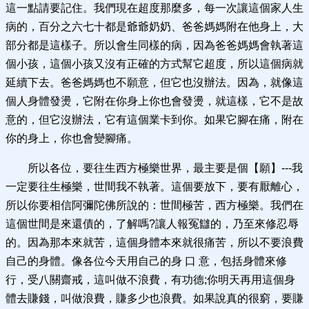
這一點請要記住。我們現在超度那麼多，每一次讓這個家人生
病的，百分之六七十都是爺爺奶奶、爸爸媽媽附在他身上，大
部分都是這樣子。所以會生同樣的病，因為爸爸媽媽會執著這
個小孩，這個小孩又沒有正確的方式幫它超度，所以這個病就
延續下去。爸爸媽媽也不願意，但它也沒辦法。因為，就像這
個人身體發燙，它附在你身上你也會發燙，就這樣，它不是故
意的，但它沒辦法，它有這個業卡到你。如果它腳在痛，附在
你的身上，你也會變腳痛。
所以各位，要往生西方極樂世界，最主要是個【願】---我
一定要往生極樂，世間我不執著。這個要放下，要有厭離心，
所以你要相信阿彌陀佛所說的：世間極苦，西方極樂。我們在
這個世間是來還債的，了解嗎?讓人報冤讎的，乃至來修忍辱
的。因為那本來就苦，這個身體本來就很痛苦，所以不要浪費
自己的身體。像各位今天用自己的身 口 意，包括身體來修
行，受八關齋戒，這叫做不浪費，有功德;你明天再用這個身
體去賺錢，叫做浪費，賺多少也浪費。如果說真的很窮，要賺