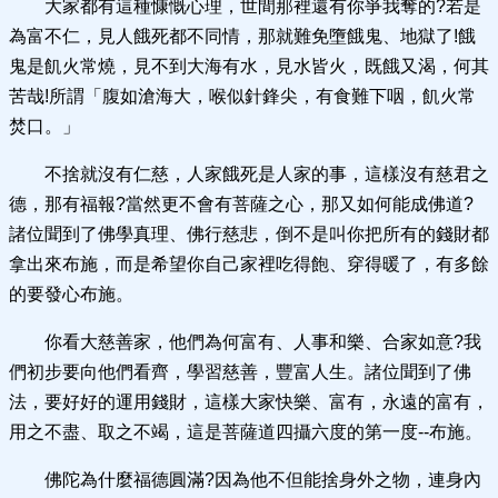
大家都有這種慷慨心理，世間那裡還有你爭我奪的?若是
為富不仁，見人餓死都不同情，那就難免墮餓鬼、地獄了!餓
鬼是飢火常燒，見不到大海有水，見水皆火，既餓又渴，何其
苦哉!所謂「腹如滄海大，喉似針鋒尖，有食難下咽，飢火常
焚口。」
不捨就沒有仁慈，人家餓死是人家的事，這樣沒有慈君之
德，那有福報?當然更不會有菩薩之心，那又如何能成佛道?
諸位聞到了佛學真理、佛行慈悲，倒不是叫你把所有的錢財都
拿出來布施，而是希望你自己家裡吃得飽、穿得暖了，有多餘
的要發心布施。
你看大慈善家，他們為何富有、人事和樂、合家如意?我
們初步要向他們看齊，學習慈善，豐富人生。諸位聞到了佛
法，要好好的運用錢財，這樣大家快樂、富有，永遠的富有，
用之不盡、取之不竭，這是菩薩道四攝六度的第一度--布施。
佛陀為什麼福德圓滿?因為他不但能捨身外之物，連身內