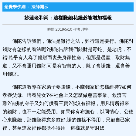
念覺學佛網
:
法師開示
妙蓮老和尚：這樣賺錢花錢必能增加福報
時間:2019/5/10 作者:理寧
佛陀告訴我們，佛法是難行之法，難行還是要行。佛陀對
錢財有怎樣的看法呢?佛陀告訴我們錢財是毒蛇、是老虎，不
錯!確乎有人為了錢財而喪失身家性命，但那是愚蠢，取財無
道，又不會運用錢財;可是有智慧的人，除了會賺錢，還會善
用錢財。
佛陀還教導在家弟子要賺錢，不賺錢家庭怎樣維持?如何
孝養父母、培養兒女?在社會上又怎麼做慈善事業、救濟苦
難?信佛的弟子又如何供養三寶?你沒有福報，用凡情所得來
的錢財，也不一定能受用。如果你有布施心，以同情心、公德
心來賺錢，那錢賺得愈多愈好;賺的錢捨不得用，只顧自己家
裡，甚至連家裡你都捨不得用，這樣就是守財奴。