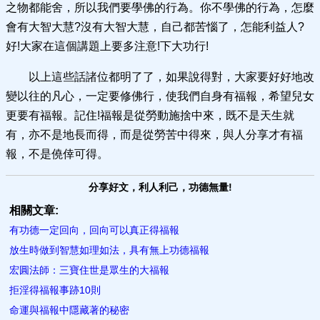
之物都能舍，所以我們要學佛的行為。你不學佛的行為，怎麼
會有大智大慧?沒有大智大慧，自己都苦惱了，怎能利益人?
好!大家在這個講題上要多注意!下大功行!
以上這些話諸位都明了了，如果說得對，大家要好好地改
變以往的凡心，一定要修佛行，使我們自身有福報，希望兒女
更要有福報。記住!福報是從勞動施捨中來，既不是天生就
有，亦不是地長而得，而是從勞苦中得來，與人分享才有福
報，不是僥倖可得。
分享好文，利人利己，功德無量!
相關文章:
有功德一定回向，回向可以真正得福報
放生時做到智慧如理如法，具有無上功德福報
宏圓法師：三寶住世是眾生的大福報
拒淫得福報事跡10則
命運與福報中隱​藏著的秘密