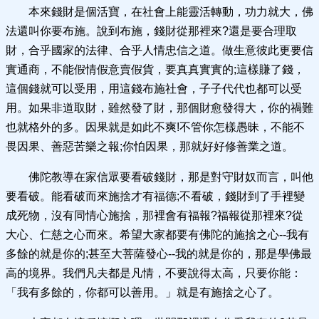
本來錢財是個活寶，在社會上能靈活轉動，功力就大，佛
法還叫你要布施。說到布施，錢財從那裡來?還是要合理取
財，合乎國家的法律、合乎人情忠信之道。做生意彼此更要信
實通商，不能假情假意賣假貨，要真真實實的;這樣賺了錢，
這個錢就可以受用，用這錢布施社會，子子代代也都可以受
用。如果非道取財，雖然發了財，那個財愈發得大，你的禍難
也就格外的多。因果就是如此不爽!不管你怎樣愚昧，不能不
畏因果、善惡苦樂之報;你怕因果，那就好好修善業之道。
佛陀教導在家信眾要看破錢財，那是對守財奴而言，叫他
要看破。能看破而來施捨才有福德;不看破，錢財到了手裡變
成死物，沒有同情心施捨，那裡會有福報?福報從那裡來?從
大心、仁慈之心而來。希望大家都要有佛陀的施捨之心--我有
多餘的就是你的;甚至大菩薩發心--我的就是你的，那是學佛最
高的境界。我們凡夫都是凡情，不要說得太高，只要你能：
「我有多餘的，你都可以善用。」就是有施捨之心了。