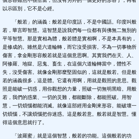
個形容雖然不很恰當，但沒有另外的一個更好的形容了，再者
以示區別，它不是心經。
「般若」的涵義：般若是印度話，不是中國話。印度叫般
若，華言即智慧。這智慧是說我們每一位都有與佛無二無別的
平等智慧。那是實相為體，般若體是實相啊，不是本具有的，
是修成的。雖然是六道輪轉，而它沒受損害。不為一切事物所
傷害，拿金剛形容般若就是這個意思啊。其實我們在天、人、
阿修羅、地獄、惡鬼、畜生，在這個六道輪轉當中，體性不
失，沒受傷害。就像金剛那麼堅固似的，這就是般若。但是般
若的涵義很多，這是體。它還有用啊，用就是觀照的意思。觀
照是能破一切惑，用你觀想的力量，照破一切無明黑暗。用般
若，我們的惑業、一切的災難，都能斷除，都能照破。用智
慧，一切煩惱都能消滅。就像這部經用金剛來形容。能破壞一
切煩惱，不讓煩惱把你迷惑。這是般若意。般若就是智慧。懂
得這個意思就行了。
「波羅蜜」就是這個智慧，般若的功能。這個般若的功