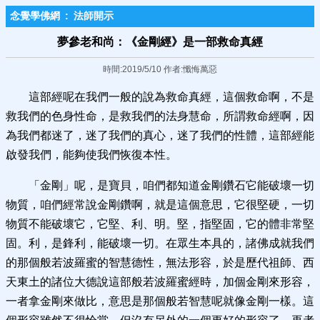
念覺學佛網
:
法師開示
夢參老和尚：《金剛經》是一部救命真經
時間:2019/5/10 作者:懺悔萬惡
這部經呢在我們一般的說為救命真經，這個救命啊，不是
救我們的色身性命，是救我們的法身慧命，所謂救命經啊，因
為我們都迷了，迷了我們的真心，迷了我們的性體，這部經能
啟發我們，能夠使我們恢復本性。
「金剛」呢，是寶貝，咱們都知道金剛鑽石它能破壞一切
物質，咱們經常說金剛鑽啊，就是這個意思，它很堅硬，一切
物質不能破壞它，它堅、利、明。堅，指堅固，它的體非常堅
固。利，是鋒利，能破壞一切。在眾生本具的，諸佛成就我們
的那個般若波羅蜜的智慧德性，無法形容，於是歷代祖師、西
天東土的諸位大德說這部般若波羅蜜經時，加個金剛來形容，
一者拿金剛來做比，意思是那個般若智慧呢就像金剛一樣。這