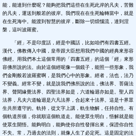
能，能達到什麼呢？能夠把我們這些在生死此岸的凡夫，苦難
的凡夫，運送到般若的彼岸。我們現在在生死輪轉當中，就是
在生死海中。能渡到智慧的彼岸，斷除一切煩惱流，達到涅
槃，這叫波羅蜜。
「經」不是印度話，經是中國話，比如咱們有四書五經。
漢代，佛教傳入中國，皇帝跟大臣想用我們中國的經典來形容
佛經。用我們本土這個常用的「四書五經」的這個「經」來形
容佛所說的法。由於這個經呢像一個鏡子，能照一些形象，我
們金剛般若波羅蜜啊，是我們心中的形象。經者，法也，法乃
不變義。經常不變，就是說我們佛所說的法，佛法界、菩薩法
界、聲聞緣覺法界、四聖法界如是，六道輪迴亦如是。聖人四
法界，凡夫六道輪迴是六凡法界，合起來十法界。這是十界眾
生共所遵守的。軌持，從文字上講，軌生物解，任持自性。有
個軌道所循，你就順這個軌道走。能使眾生明白，悟解就是能
使眾生開悟。能夠明白，能夠使你自性發揮出來，保證你自性
不失。常，乃過去的法則，就像人生了必定死。這是固定的法