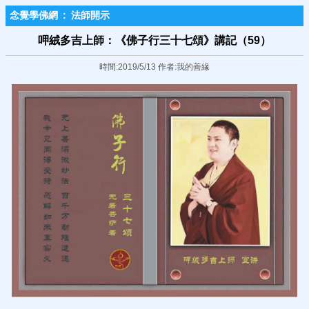
念覺學佛網
:
法師開示
呷絨多吉上師：《佛子行三十七頌》講記（59）
時間:2019/5/13 作者:我的善緣