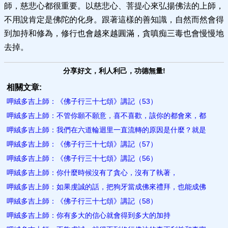
師，慈悲心都很重要。以慈悲心、菩提心來弘揚佛法的上師，
不用說肯定是佛陀的化身。跟著這樣的善知識，自然而然會得
到加持和修為，修行也會越來越圓滿，貪嗔痴三毒也會慢慢地
去掉。
分享好文，利人利己，功德無量!
相關文章:
呷絨多吉上師：《佛子行三十七頌》講記（53）
呷絨多吉上師：不管你願不願意，喜不喜歡，該你的都會來，都
呷絨多吉上師：我們在六道輪迴里一直流轉的原因是什麼？就是
呷絨多吉上師：《佛子行三十七頌》講記（57）
呷絨多吉上師：《佛子行三十七頌》講記（56）
呷絨多吉上師：你什麼時候沒有了貪心，沒有了執著，
呷絨多吉上師：如果虔誠的話，把狗牙當成佛來禮拜，也能成佛
呷絨多吉上師：《佛子行三十七頌》講記（58）
呷絨多吉上師：你有多大的信心就會得到多大的加持