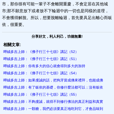
市，那你很有可能一輩子不會離開重慶，不會定居在其他城
市;那不願意放下或者放不下輪迴中的一切也是同樣的道理，
不會獲得解脫。所以，想要脫離輪迴，首先要具足出離心而皈
依，很重要。
分享好文，利人利己，功德無量!
相關文章:
呷絨多吉上師：《佛子行三十七頌》講記（52）
呷絨多吉上師：《佛子行三十七頌》講記（51）
呷絨多吉上師：你有多大的信心就會得到多大的加持
呷絨多吉上師：《佛子行三十七頌》講記（54）
呷絨多吉上師：如果虔誠的話，把狗牙當成佛來禮拜，也能成佛
呷絨多吉上師：有了皈依的基礎，你修什麼法都可以；沒有皈依
呷絨多吉上師：《佛子行三十七頌》講記（55）
呷絨多吉上師：不夠虔誠，就得不到修行佛法的真正利益和真實
呷絨多吉上師：一顆糖，我們必須要真正地吃到它，才會品味到