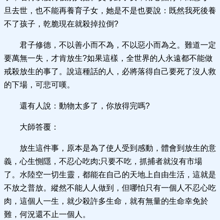
旦去世，也不能再養育子女，她是不是也要說：既然我死後養
不了孩子，乾脆現在就殺掉拉倒?
君子修德，不以善小而不為，不以惡小而為之。難道一定
要萬無一失，才肯放生?如果這樣，全世界的人永遠都不能做
戒殺放生的事了。說這種話的人，必將落得自己要死了沒人救
的下場，可悲可嘆。
還有人說：動物太多了，你放得完嗎?
大師答覆：
放生這件事，原本是為了使人受到感動，體會到放生的意
義，心生惻隱，不忍心吃肉;只要不吃，抓捕者就沒有市場
了。水陸空一切生靈，都能在自己的天地上自由生活，這就是
不放之普放。縱然不能人人做到，但哪怕只有一個人不忍心吃
肉，這個人一生，就少殺許多生命，就有無量的生命幸免於
難，何況還不止一個人。