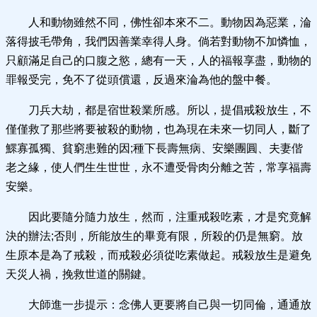
人和動物雖然不同，佛性卻本來不二。動物因為惡業，淪
落得披毛帶角，我們因善業幸得人身。倘若對動物不加憐恤，
只顧滿足自己的口腹之慾，總有一天，人的福報享盡，動物的
罪報受完，免不了從頭償還，反過來淪為他的盤中餐。
刀兵大劫，都是宿世殺業所感。所以，提倡戒殺放生，不
僅僅救了那些將要被殺的動物，也為現在未來一切同人，斷了
鰥寡孤獨、貧窮患難的因;種下長壽無病、安樂團圓、夫妻偕
老之緣，使人們生生世世，永不遭受骨肉分離之苦，常享福壽
安樂。
因此要隨分隨力放生，然而，注重戒殺吃素，才是究竟解
決的辦法;否則，所能放生的畢竟有限，所殺的仍是無窮。放
生原本是為了戒殺，而戒殺必須從吃素做起。戒殺放生是避免
天災人禍，挽救世道的關鍵。
大師進一步提示：念佛人更要將自己與一切同倫，通通放