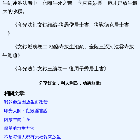
生到蓮池法海中，永離生死之苦，享真常妙樂，這才是放生最
大的收穫。
《印光法師文鈔續編-復愚僧居士書、復戰德克居士書
二》
《文鈔增廣卷二-極樂寺放生池疏、金陵三汊河法雲寺放
生池疏》
《印光法師文鈔三編卷一-復周子秀居士書》
分享好文，利人利己，功德無量!
相關文章:
我的命運因放生而改變
印光大師：勸毀淫書說
因放生而自在
簡單的放生方法
不是每個人都有大福報來放生