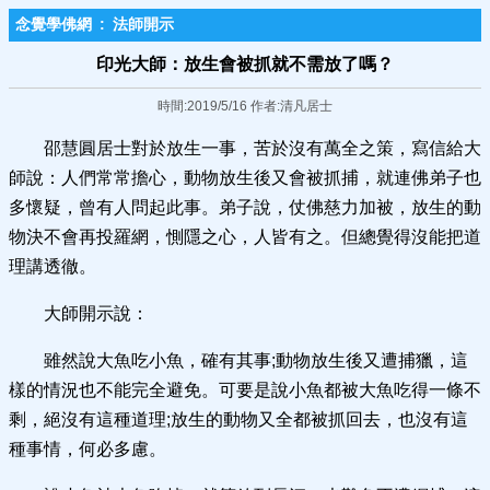
念覺學佛網
:
法師開示
印光大師：放生會被抓就不需放了嗎？
時間:2019/5/16 作者:清凡居士
邵慧圓居士對於放生一事，苦於沒有萬全之策，寫信給大
師說：人們常常擔心，動物放生後又會被抓捕，就連佛弟子也
多懷疑，曾有人問起此事。弟子說，仗佛慈力加被，放生的動
物決不會再投羅網，惻隱之心，人皆有之。但總覺得沒能把道
理講透徹。
大師開示說：
雖然說大魚吃小魚，確有其事;動物放生後又遭捕獵，這
樣的情況也不能完全避免。可要是說小魚都被大魚吃得一條不
剩，絕沒有這種道理;放生的動物又全都被抓回去，也沒有這
種事情，何必多慮。