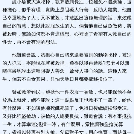
說小魚被大魚吃掉，就算放到長江，也難免不遭網捕，這
種擔心，似乎有理，實際上是阻礙人行善，反助人殺業。他自
己幸運地做了人，又不被殺，才敢說出這種無理的話，來炫耀
自己的智慧，想以此說服放生的人。倘若他自己做魚做豬，將
被殺時，無論如何都不肯這樣想。心裡除了希望有人救自己的
性命，再不會有別的想法。
他難道會說，我擔心自己將來還要被別的動物吃掉，被別
的人抓去，寧願現在就被殺掉，免得以後再遭殃?怎麼可以無
關痛癢地說出這種阻礙人善念，啟發人殺心的話。這種人來
生，倘若不自食其果，只怕天地日月都要挪移換位了。
譬如救濟難民，施捨他一件衣服一頓飯，也只能保他不至
於馬上就死，總不能說：這一點點反正也救不了一輩子，給他
有什麼用，不如讓他凍死餓死算了，免得日後繼續挨餓受凍。
又好比強盜搶劫，被搶的人總要反抗，難道會說：有本事抵抗
一生，才算幸運;抵擋一時，有什麼用，索性讓強盜搶光算
了，省得以後再被別人搶。父母對子女，用心撫育，而慈母一