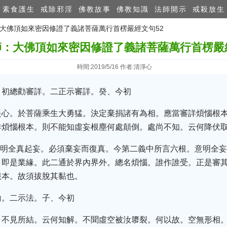
素食護生
戒除邪淫
佛教故事
佛教知識
法師開示
戒殺放生
：大佛頂如來密因修證了義諸菩薩萬行首楞嚴經文句52
師：大佛頂如來密因修證了義諸菩薩萬行首楞嚴經
時間:2019/5/16 作者:清淨心
。初總勸審詳。二正示審詳。癸、今初
提心。於菩薩乘生大勇猛。決定棄捐諸有為相。應當審詳煩惱根
詳煩惱根本。則不能知虛妄根塵何處顛倒。處尚不知。云何降伏
是明全真起妄。必須棄妄而復真。今第二義中所言六根。意明全
。即是業緣。此二通於界內界外。總名煩惱。誰作誰受。正是審
根本。故須拔脫其黏也。
喻。二示法。子、今初
。不見所結。云何知解。不聞虛空被汝隳裂。何以故。空無形相