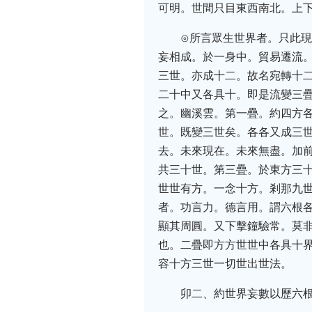
可明。世間只目東西南北。上
⊙所言眾生世界者。只此
妄相成。於一身中。貿易遷流
三世。亦成十二。故名宛轉十
二十中又各具十。即是流變三
之。幽溪雲。第一疊。約四方
世。既變三世矣。各各又成三
去。未來現在。未來無盡。加
共三十世。第三疊。於東方三
世世有方。一念十方。剎那九
者。功言力。德言用。謂六根
顯其周圓。又下擊鐘驗常。莫
也。二疊即方方世世中各具十
容十方三世一切世出世法。
卯二、約世界妄數以歷六