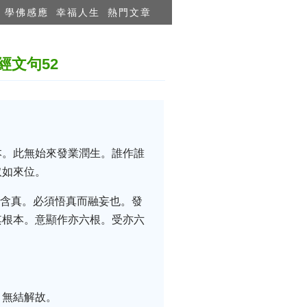
學佛感應
幸福人生
熱門文章
文句52
本。此無始來發業潤生。誰作誰
取如來位。
妄含真。必須悟真而融妄也。發
其根本。意顯作亦六根。受亦六
。無結解故。