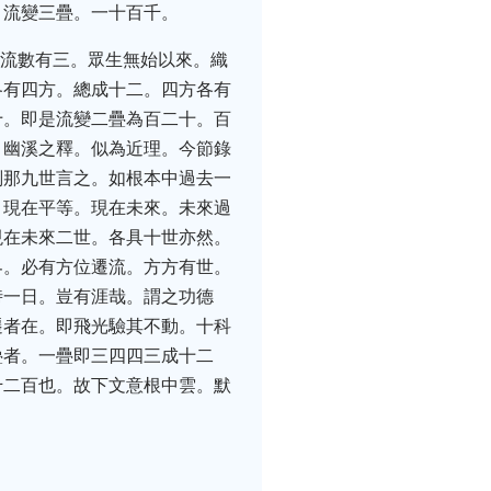
。流變三疊。一十百千。
。流數有三。眾生無始以來。織
各有四方。總成十二。四方各有
十。即是流變二疊為百二十。百
。幽溪之釋。似為近理。今節錄
剎那九世言之。如根本中過去一
。現在平等。現在未來。未來過
現在未來二世。各具十世亦然。
界。必有方位遷流。方方有世。
時一日。豈有涯哉。謂之功德
遷者在。即飛光驗其不動。十科
疊者。一疊即三四四三成十二
千二百也。故下文意根中雲。默