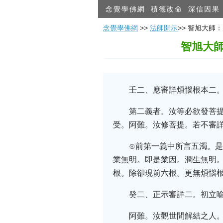
念覺學佛網
積德改命
深信因果
念覺學佛網
>>
法師開示
>> 智旭大師
智旭大
壬二、應審詳煩惱根本二
第二義者。汝等必欲發菩
受。阿難。汝修菩提。若不審
⊙前第一義中所言五濁。
業無明。即是業因。潤生無明
根。除卻現前六根。更無煩惱
癸二、正示審詳二。初立
阿難。汝觀世間解結之人