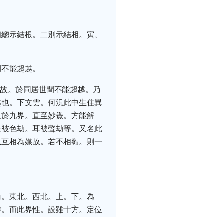
初總示結根。二別示結相。寅、
間不能超越。
縛故。於同居世間不能超越。乃
越也。下文雲。何況此中生住異
通於九界。直至妙覺。方能解
眼被色劫。耳被聲劫等。又名此
以互相為媒故。若不相黏。則一
南。東北。西北。上。下。為
涉。而此界性。設雖十方。定位