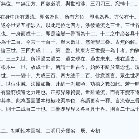
下無位。中無定方。四數必明。與世相涉。三四四三。宛轉十二
現在身中所有遷流。即名為世。所有方位。即名為界。方位有十
。遂令世界互相涉入。以此定位之四方。涉彼遷流之三世。三世
二也。一身而成十二。即是流變一疊而為十二。十二之中必各具
疊為千二百。今言一十百千。舉大數耳。然流變三疊。古無的解
各論三世。三四共成十二。第二疊。於東方三世變一為十者。約
世。三三九世。所謂過去過去。過去現在。過去未來。現在過去
前根本中一世。故成十世。所謂十世古今。始終不離於當念也。
十世。一一變十。共成三百。四方總千二百。佛意蓋言。眾生世
世。世位生滅。法爾如斯。此約一剎那頃。功德之數如此。若一
各有豎窮橫遍之力用也。正顯界雖貿變。世雖遷流。而有不變不
非其事。此為選圓通本根極吃緊事也。私謂更有一釋。言流變三
界。則十二成百二十也。三疊即界界又各互具十界。則百二十成
根二。初明性本圓融。二明用分優劣。辰、今初