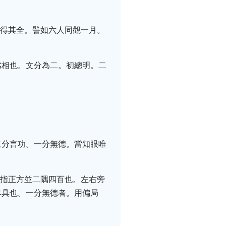
各得其全。譬如六人同觀一月。
劣相也。文分為二。初總明。二
三分言功。一分無德。當知眼唯
亦指正方並二隅四百也。左右旁
本具也。一分無德者。用偏局