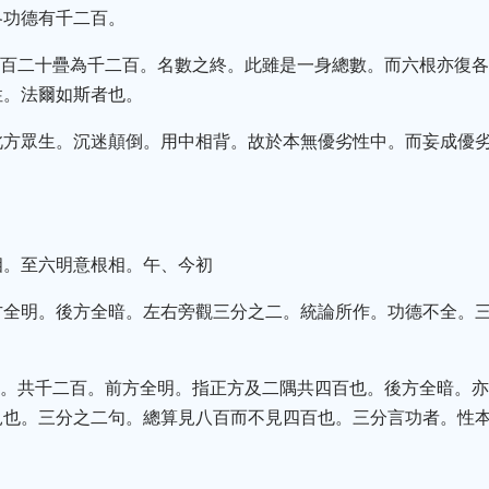
各功德有千二百。
。百二十疊為千二百。名數之終。此雖是一身總數。而六根亦復
性。法爾如斯者也。
此方眾生。沉迷顛倒。用中相背。故於本無優劣性中。而妄成優
。
相。至六明意根相。午、今初
方全明。後方全暗。左右旁觀三分之二。統論所作。功德不全。
百。共千二百。前方全明。指正方及二隅共四百也。後方全暗。
見也。三分之二句。總算見八百而不見四百也。三分言功者。性