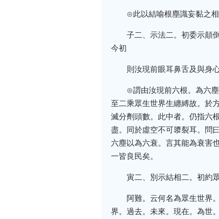
⊙此以結喻根塵識妄黏之
子二、示法二。初委示顛
今初
則汝現前眼耳鼻舌及與身
⊙謂由汝現前六根。為六
至二乘眾生世界生纏縛故。於
滅分劑頭數。此中者。仍指六
盡。同於虛空不可隳裂耳。問
六塵以為六衰。言其能為衰害
一皆良民矣。
寅二、別示結相二。初約
阿難。云何名為眾生世界
界。過去。未來。現在。為世