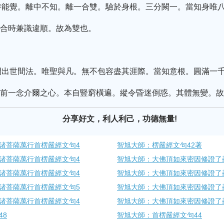
時能覺。離中不知。離一合雙。驗於身根。三分闕一。當知身唯
。合時兼識違順。故為雙也。
間出世間法。唯聖與凡。無不包容盡其涯際。當知意根。圓滿一
現前一念介爾之心。本自豎窮橫遍。縱令昏迷倒惑。其體無變。
分享好文，利人利己，功德無量!
諸菩薩萬行首楞嚴經文句4
智旭大師：楞嚴經文句42著
諸菩薩萬行首楞嚴經文句4
智旭大師：大佛頂如來密因修證了
諸菩薩萬行首楞嚴經文句4
智旭大師：大佛頂如來密因修證了
諸菩薩萬行首楞嚴經文句5
智旭大師：大佛頂如來密因修證了
諸菩薩萬行首楞嚴經文句4
智旭大師：大佛頂如來密因修證了
48
智旭大師：首楞嚴經文句44