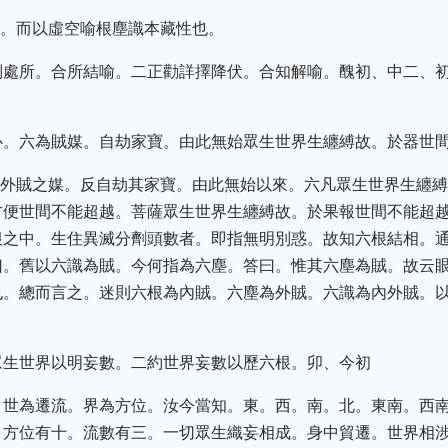
相。而以虛空喻根塵識本藏性也。
倒處所。合所結喻。二正勸詳擇降伏。合知解喻。醜初、中二、
心。六為賊媒。自劫家寶。由此無始眾生世界生纏縛故。於器世
塵外賊之媒。反自劫其家寶。由此無始以來。六凡眾生世界生纏
方便世間不能超越。菩薩眾生世界生纏縛故。於果報世間不能超
根之中。生住異滅分劑頭數者。即指無明別惑。故知六根結相。
曰。舊以六識為賊。今何指為六塵。答曰。惟其六塵為賊。故云
也。總而言之。迷則六根為內賊。六塵為外賊。六識為內外賊。
眾生世界以明妄數。二約世界妄數以歷六根。卯、今初
。世為遷流。界為方位。汝今當知。東。西。南。北。東南。西
。方位有十。流數有三。一切眾生織妄相成。身中貿遷。世界相