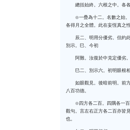
總括始終。六根之中。各
⊙一疊為十二。名數之始
各得月之全體。此在妄恆真之
辰二、明用分優劣。但約
別示。巳、今初
阿難。汝復於中克定優劣
巳二、別示六。初明眼根
如眼觀見。後暗前明。前
八百功德。
⊙四方各二百。四隅各一
觀句。言左右正方各二百亦皆
也。