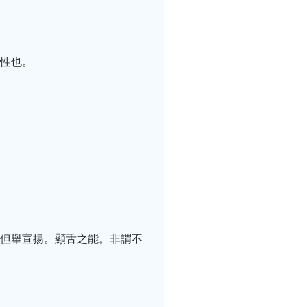
體性也。
。但舉宣揚。顯舌之能。非謂不