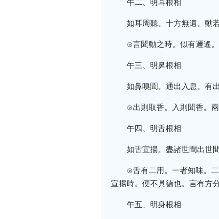
午二、明耳根相
如耳周聽。十方無遺。動
⊙言聞動之時。似有邇遙
午三、明鼻根相
如鼻嗅聞。通出入息。有
⊙出則取香。入則聞香。
午四、明舌根相
如舌宣揚。盡諸世間出世
⊙舌有二用。一者知味。
宣揚時。便不具德也。言有方
午五、明身根相