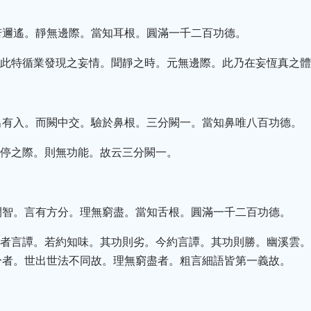
若邇遙。靜無邊際。當知耳根。圓滿一千二百功德。
。此特循業發現之妄情。聞靜之時。元無邊際。此乃在妄恆真之
出有入。而闕中交。驗於鼻根。三分闕一。當知鼻唯八百功德。
兩停之際。則無功能。故云三分闕一。
間智。言有方分。理無窮盡。當知舌根。圓滿一千二百功德。
二者言譚。若約知味。其功則劣。今約言譚。其功則勝。幽溪雲
分者。世出世法不同故。理無窮盡者。粗言細語皆第一義故。